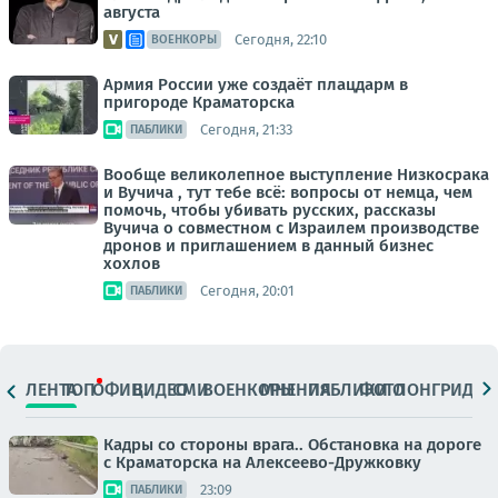
августа
Сегодня, 22:10
ВОЕНКОРЫ
Армия России уже создаёт плацдарм в
пригороде Краматорска
Сегодня, 21:33
ПАБЛИКИ
Вообще великолепное выступление Низкосрака
и Вучича , тут тебе всё: вопросы от немца, чем
помочь, чтобы убивать русских, рассказы
Вучича о совместном с Израилем производстве
дронов и приглашением в данный бизнес
хохлов
Сегодня, 20:01
ПАБЛИКИ
ЛЕНТА
ТОП
ОФИЦ.
ВИДЕО
СМИ
ВОЕНКОРЫ
МНЕНИЯ
ПАБЛИКИ
ФОТО
ЛОНГРИДЫ
Кадры со стороны врага.. Обстановка на дороге
с Краматорска на Алексеево-Дружковку
23:09
ПАБЛИКИ