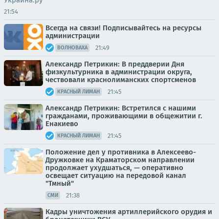
Украина.ру
21:54
Всегда на связи! Подписывайтесь на ресурсы
администрации
21:49
ВОЛНОВАХА
Александр Петрикин: В преддверии Дня
физкультурника в администрации округа,
чествовали краснолиманских спортсменов
21:45
КРАСНЫЙ ЛИМАН
Александр Петрикин: Встретился с нашими
гражданами, проживающими в общежитии г.
Енакиево
21:45
КРАСНЫЙ ЛИМАН
Положение дел у противника в Алексеево-
Дружковке на Краматорском направлении
продолжает ухудшаться, — оперативно
освещает ситуацию на передовой канал
"Тмный"
21:38
СМИ
Кадры уничтожения артиллерийского орудия и