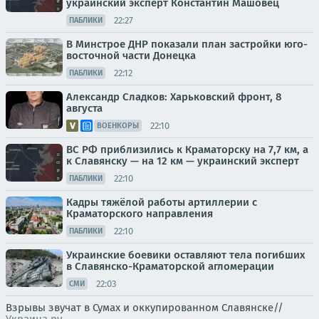
украинский эксперт Константин Машовец
22:27
ПАБЛИКИ
В Минстрое ДНР показали план застройки юго-
восточной части Донецка
22:12
ПАБЛИКИ
Александр Сладков: Харьковский фронт, 8
августа
22:10
ВОЕНКОРЫ
ВС РФ приблизились к Краматорску на 7,7 км, а
к Славянску — на 12 км — украинский эксперт
22:10
ПАБЛИКИ
Кадры тяжёлой работы артиллерии с
Краматорского направления
22:10
ПАБЛИКИ
Украинские боевики оставляют тела погибших
в Славянско-Краматорской агломерации
22:03
СМИ
Взрывы звучат в Сумах и оккупированном Славянске//