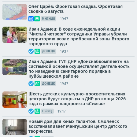
Олег Царёв: Фронтовая сводка. Фронтовая
сводка 6 августа
19:17
МНЕНИЯ
Иван Адамец: В ходе еженедельной акции
"Чистый четверг" сотрудники Управы убрали
территорию возле прибрежной зоны Второго
городского пруда
19:17
ДОНЕЦК
Иван Адамец: ГУП ДНР «Донснабкомплект» на
системной основе осуществляет деятельность
по наведению санитарного порядка в
Куйбышевском районе
19:17
ДОНЕЦК
Шесть детских культурно-просветительских
центров будут открыты в ДНР до конца 2026
года в рамках нацпроекта «Семья»
19:17
ОФИЦ.
Новый дом для юных талантов: Смоленск
восстанавливает Мангушский центр детского
творчества