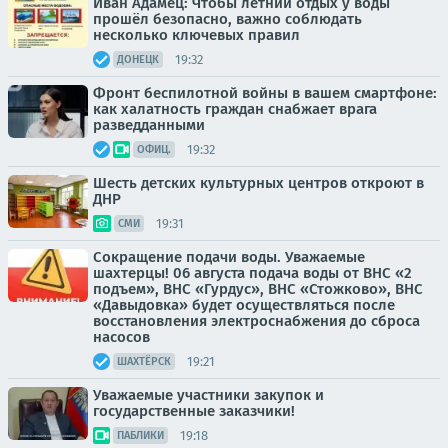
Иван Адамец: Чтобы летний отдых у воды
прошёл безопасно, важно соблюдать
несколько ключевых правил
19:32
ДОНЕЦК
Фронт беспилотной войны в вашем смартфоне:
как халатность граждан снабжает врага
разведданными
19:32
ОФИЦ.
Шесть детских культурных центров откроют в
ДНР
19:31
СМИ
Сокращение подачи воды. Уважаемые
шахтерцы! 06 августа подача воды от ВНС «2
подъем», ВНС «Гурдус», ВНС «Стожково», ВНС
«Давыдовка» будет осуществляться после
восстановления электроснабжения до сброса
насосов
19:21
ШАХТЁРСК
Уважаемые участники закупок и
государственные заказчики!
19:18
ПАБЛИКИ