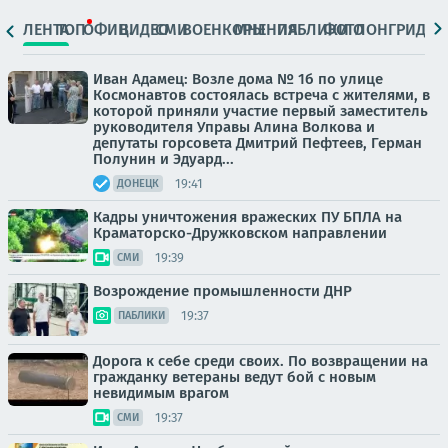
ЛЕНТА
ТОП
ОФИЦ.
ВИДЕО
СМИ
ВОЕНКОРЫ
МНЕНИЯ
ПАБЛИКИ
ФОТО
ЛОНГРИДЫ
Иван Адамец: Возле дома № 1б по улице
Космонавтов состоялась встреча с жителями, в
которой приняли участие первый заместитель
руководителя Управы Алина Волкова и
депутаты горсовета Дмитрий Пефтеев, Герман
Полунин и Эдуард...
19:41
ДОНЕЦК
Кадры уничтожения вражеских ПУ БПЛА на
Краматорско-Дружковском направлении
19:39
СМИ
Возрождение промышленности ДНР
19:37
ПАБЛИКИ
Дорога к себе среди своих. По возвращении на
гражданку ветераны ведут бой с новым
невидимым врагом
19:37
СМИ