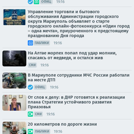
19:16
ОФИЦ.
Управление торговли и бытового
обслуживания Администрации городского
округа Мариуполь объявляет о старте
городского онлайн-фотоконкурса «Один город
– одна мечта», приуроченного к предстоящему
празднованию Дня города
19:16
ПАБЛИКИ
На Алтае морпех попал под удар молнии,
спасаясь от медведя, и остался жив
19:16
СМИ
В Мариуполе сотрудники МЧС России работали
на месте ДТП
19:16
ОФИЦ.
От слов к делу: в ДНР готовятся к реализации
плана Стратегии устойчивого развития
Приазовья
19:16
СМИ
20 километров по дороге жизни
19:16
ПАБЛИКИ