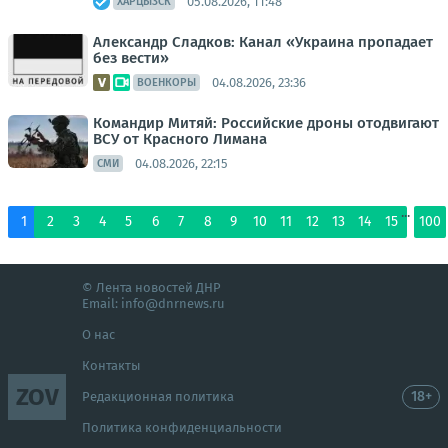
05.08.2026, 11:48
ХАРЦЫЗСК
Александр Сладков: Канал «Украина пропадает
без вести»
04.08.2026, 23:36
ВОЕНКОРЫ
Командир Митяй: Российские дроны отодвигают
ВСУ от Красного Лимана
04.08.2026, 22:15
СМИ
...
1
2
3
4
5
6
7
8
9
10
11
12
13
14
15
100
© Лента новостей ДНР
Email:
info@dnrnews.ru
О нас
Контакты
ZOV
18+
Редакционная политика
Политика конфиденциальности