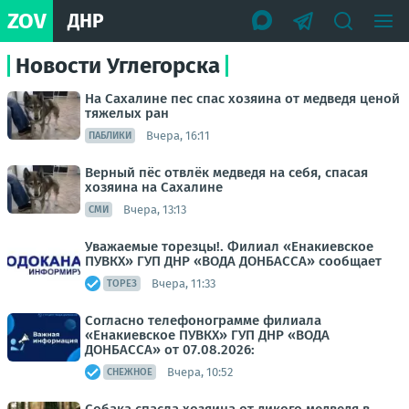
ZOV
ДНР
Новости Углегорска
На Сахалине пес спас хозяина от медведя ценой
тяжелых ран
Вчера, 16:11
ПАБЛИКИ
Верный пёс отвлёк медведя на себя, спасая
хозяина на Сахалине
Вчера, 13:13
СМИ
Уважаемые торезцы!. Филиал «Енакиевское
ПУВКХ» ГУП ДНР «ВОДА ДОНБАССА» сообщает
Вчера, 11:33
ТОРЕЗ
Согласно телефонограмме филиала
«Енакиевское ПУВКХ» ГУП ДНР «ВОДА
ДОНБАССА» от 07.08.2026:
Вчера, 10:52
СНЕЖНОЕ