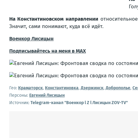
Гол
На Константиновском направлении
относительное 
Значит, сами понимают, куда всё идёт.
Военкор Лисицын
Подписывайтесь на меня в MAX
Гео:
Краматорск
,
Константиновка
,
Дзержинск
,
Доброполье
,
Се
Персоны:
Евгений Лисицын
Источник:
Telegram-канал "Военкор l Z l Лисицын ZOV-TV"