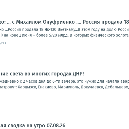
: … с Михаилом Онуфриенко …. Россия продала 18 
 …Россия продала 18 Як-130 Вьетнаму...В этом году на долю Росс
Ф на конец июня – более $720 млрд. В которых физического золота 2
9:13
ие света во многих городах ДНР!
 ежедневно с 2 часов дня до 6-ти вечера, это нужно для начала ав
атронут: Харцызск, Енакиево, Мариуполь, Докучаевск, Дебальцево, 
я сводка на утро 07.08.26