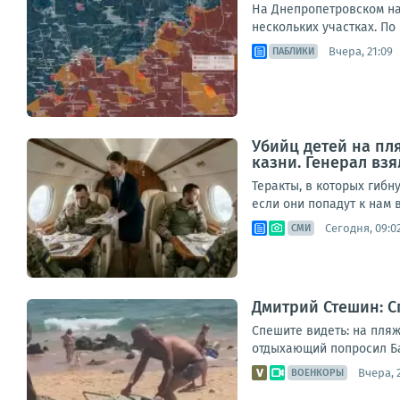
На Днепропетровском на
нескольких участках. По
Вчера, 21:09
ПАБЛИКИ
Убийц детей на пл
казни. Генерал взя
Теракты, в которых гибн
если они попадут к нам в
Сегодня, 09:0
СМИ
Дмитрий Стешин: С
Спешите видеть: на пляж
отдыхающий попросил Бас
Вчера, 
ВОЕНКОРЫ