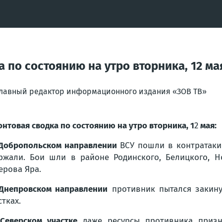
 по состоянию на утро вторника, 12 ма
главный редактор информационного издания «ЗОВ ТВ»
нтовая сводка по состоянию на утро вторника, 1
2
мая:
Добропольском направлении
ВСУ пошли в контратаки
ржали. Бои шли в районе Родинского, Белицкого, Но
ерова Яра.
Днепровском направлении
противник пытался закину
стках.
Северском участке
даже ресурсы противника приз