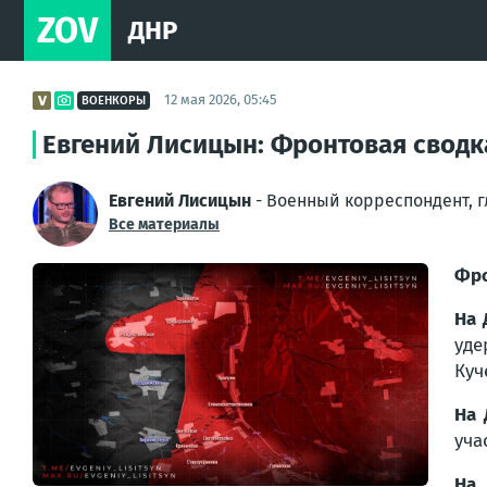
ZOV
ДНР
12 мая 2026, 05:45
ВОЕНКОРЫ
Евгений Лисицын: Фронтовая сводка
Евгений Лисицын
- Военный корреспондент, 
Все материалы
Фро
На 
уде
Куч
На 
уча
На 