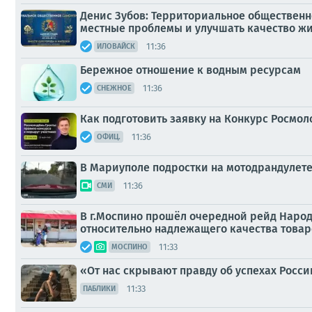
Денис Зубов: Территориальное общественно
местные проблемы и улучшать качество ж
11:36
ИЛОВАЙСК
Бережное отношение к водным ресурсам
11:36
СНЕЖНОЕ
Как подготовить заявку на Конкурс Росмо
11:36
ОФИЦ.
В Мариуполе подростки на мотодрандулет
11:36
СМИ
В г.Моспино прошёл очередной рейд Народ
относительно надлежащего качества товар
11:33
МОСПИНО
«От нас скрывают правду об успехах Росс
11:33
ПАБЛИКИ