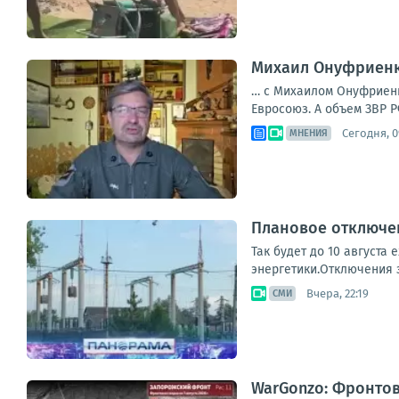
Михаил Онуфриенко
… с Михаилом Онуфриенко
Евросоюз. А объем ЗВР Р
Сегодня, 0
МНЕНИЯ
Плановое отключен
Так будет до 10 августа
энергетики.Отключения з
Вчера, 22:19
СМИ
WarGonzo: Фронтова