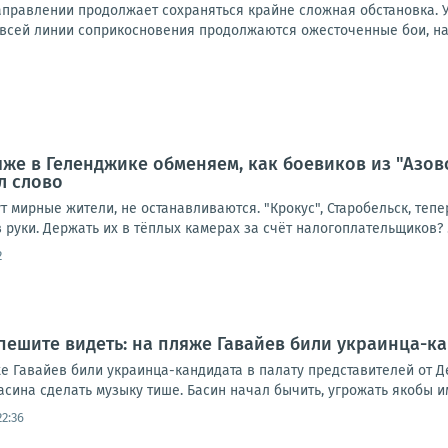
правлении продолжает сохраняться крайне сложная обстановка. 
 всей линии соприкосновения продолжаются ожесточенные бои, на 
яже в Геленджике обменяем, как боевиков из "Азов
л слово
ут мирные жители, не останавливаются. "Крокус", Старобельск, тепе
 руки. Держать их в тёплых камерах за счёт налогоплательщиков? .
2
пешите видеть: на пляже Гавайев били украинца-ка
е Гавайев били украинца-кандидата в палату представителей от Д
ина сделать музыку тише. Басин начал бычить, угрожать якобы им
22:36