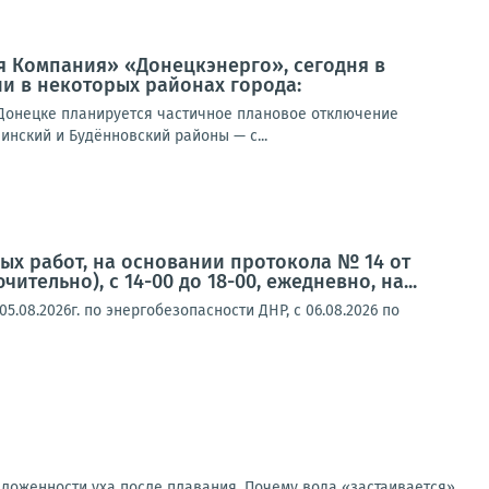
я Компания» «Донецкэнерго», сегодня в
и в некоторых районах города:
Донецке планируется частичное плановое отключение
инский и Будённовский районы — с...
ых работ, на основании протокола № 14 от
чительно), с 14-00 до 18-00, ежедневно, на...
.08.2026г. по энергобезопасности ДНР, с 06.08.2026 по
аложенности уха после плавания. Почему вода «застаивается»