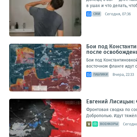
в ушах и что делать, что
Сегодня, 07:36
СМИ
Бои под Константи
после освобожден
Бои под Константиновко
восточном фланге идут о
Вчера, 22:33
ПАБЛИКИ
Евгений Лисицын: 
Фронтовая сводка по со
Доброполью. Идут тяжёлы
Сегодня
ВОЕНКОРЫ