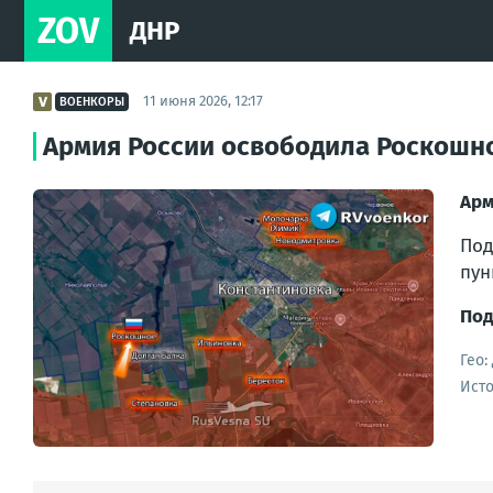
ZOV
ДНР
11 июня 2026, 12:17
ВОЕНКОРЫ
Армия России освободила Роскошно
Арм
Под
пун
Под
Гео:
Ист