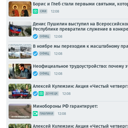
Борис и Глеб стали первыми святыми, кот
12:08
СМИ
Денис Пушилин выступил на Всероссийско
Республике превратили служение в конкр
12:08
ОФИЦ.
В ноябре мы переходим к масштабному пр
12:08
ОФИЦ.
Неофициальное трудоустройство: почему э
12:08
ОФИЦ.
Алексей Кулемзин: Акция «Чистый четверг»
12:08
ДОНЕЦК
Минобороны РФ гарантирует:
12:08
ПАБЛИКИ
Алексей Кулемзин: Акция «Чистый четверг»