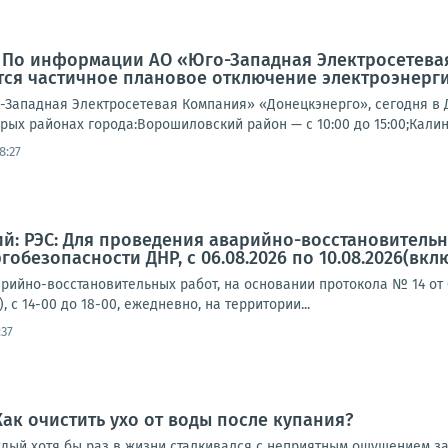
: По информации АО «Юго-Западная Электросетева
ся частичное плановое отключение электроэнерги
Западная Электросетевая Компания» «Донецкэнерго», сегодня в 
рых районах города:Ворошиловский район — с 10:00 до 15:00;Калин
8:27
й: РЭС: Для проведения аварийно-восстановительн
ргобезопасности ДНР, с 06.08.2026 по 10.08.2026(вклю
рийно-восстановительных работ, на основании протокола № 14 от 05
, с 14-00 до 18-00, ежедневно, на территории...
:37
Как очистить ухо от воды после купания?
аждый хотя бы раз в жизни сталкивался с неприятным ощущением з