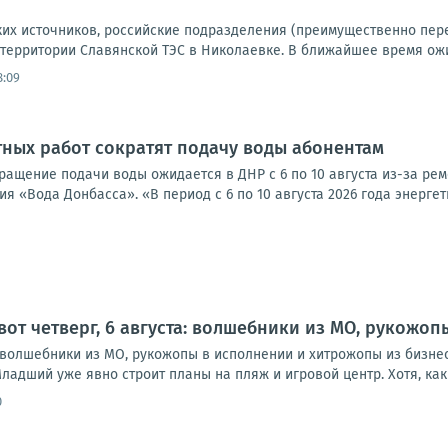
их источников, российские подразделения (преимущественно пе
 территории Славянской ТЭС в Николаевке. В ближайшее время ожи
8:09
тных работ сократят подачу воды абонентам
кращение подачи воды ожидается в ДНР с 6 по 10 августа из-за ре
 «Вода Донбасса». «В период с 6 по 10 августа 2026 года энергети
 вот четверг, 6 августа: волшебники из МО, рукожо
а: волшебники из МО, рукожопы в исполнении и хитрожопы из бизне
ладший уже явно строит планы на пляж и игровой центр. Хотя, как в
0