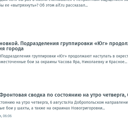
бы ее «вытряхнуть»? Об этом aif.ru рассказал...
новкой. Подразделения группировки «Юг» продолж
ия города
йПодразделения группировки «Юг» продолжают наступать в окрест
жесточенные бои за окраины Часова Яра, Николаевку и Красное...
Фронтовая сводка по состоянию на утро четверга, 6
стоянию на утро четверга, 6 августа:На Добропольском направлен
е бои у шахты, а также на окраинах Новогригоровки...
, 06:06