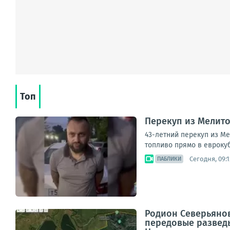
Топ
Перекуп из Мелито
43-летний перекуп из М
топливо прямо в еврокуб
Сегодня, 09:1
ПАБЛИКИ
Родион Северьяно
передовые развед