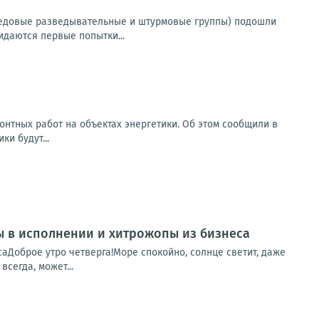
редовые разведывательные и штурмовые группы) подошли
даются первые попытки...
монтных работ на объектах энергетики. Об этом сообщили в
ки будут...
пы в исполнении и хитрожопы из бизнеса
саДоброе утро четверга!Море спокойно, солнце светит, даже
сегда, может...