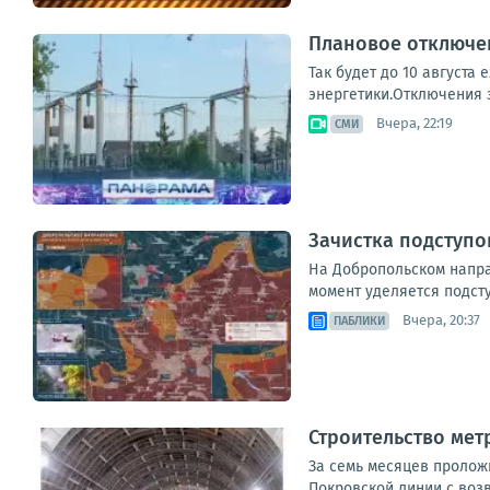
Плановое отключен
Так будет до 10 августа
энергетики.Отключения з
Вчера, 22:19
СМИ
Зачистка подступо
На Добропольском напра
момент уделяется подст
Вчера, 20:37
ПАБЛИКИ
Строительство мет
За семь месяцев пролож
Покровской линии с воз