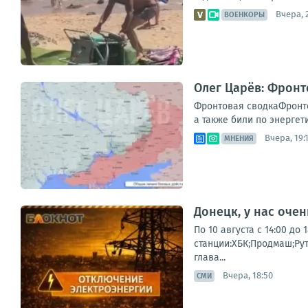
Вчера, 
ВОЕНКОРЫ
Олег Царёв: Фронт
Фронтовая сводкаФронто
а также били по энергет
Вчера, 19:
МНЕНИЯ
Донецк, у нас оче
По 10 августа с 14:00 д
станции:ХБК;Продмаш;Ру
глава...
Вчера, 18:50
СМИ