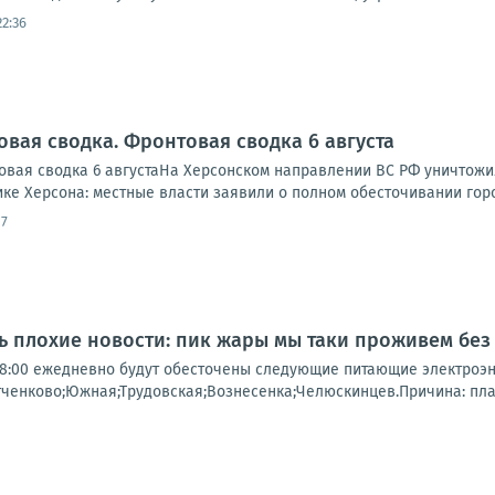
22:36
овая сводка. Фронтовая сводка 6 августа
вая сводка 6 августаНа Херсонском направлении ВС РФ уничтожи
ике Херсона: местные власти заявили о полном обесточивании города
17
нь плохие новости: пик жары мы таки проживем без
о 18:00 ежедневно будут обесточены следующие питающие электроэ
тченково;Южная;Трудовская;Вознесенка;Челюскинцев.Причина: пл