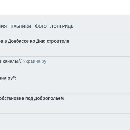
НИЯ
ПАБЛИКИ
ФОТО
ЛОНГРИДЫ
в в Донбассе ко Дню строителя
ые каналы//
Украина.ру
на.ру":
обстановке под Добропольем