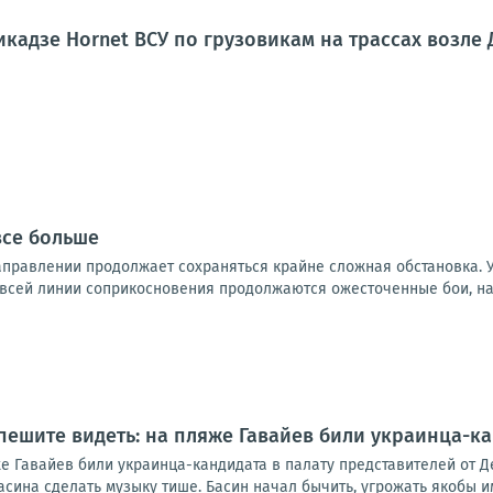
кадзе Hornet ВСУ по грузовикам на трассах возле
все больше
правлении продолжает сохраняться крайне сложная обстановка. 
 всей линии соприкосновения продолжаются ожесточенные бои, на 
пешите видеть: на пляже Гавайев били украинца-ка
е Гавайев били украинца-кандидата в палату представителей от Д
ина сделать музыку тише. Басин начал бычить, угрожать якобы им