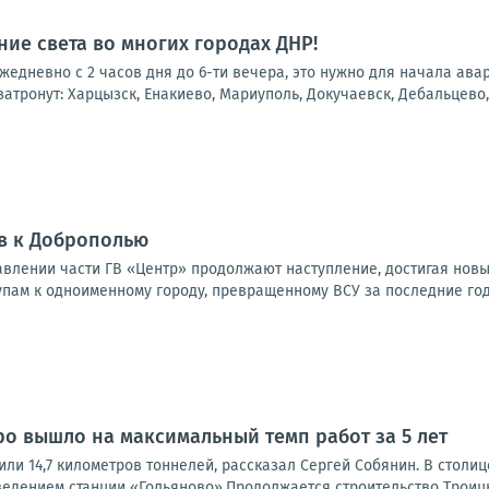
ие света во многих городах ДНР!
 ежедневно с 2 часов дня до 6-ти вечера, это нужно для начала ав
атронут: Харцызск, Енакиево, Мариуполь, Докучаевск, Дебальцево, 
в к Доброполью
влении части ГВ «Центр» продолжают наступление, достигая новы
упам к одноименному городу, превращенному ВСУ за последние годы
ро вышло на максимальный темп работ за 5 лет
или 14,7 километров тоннелей, рассказал Сергей Собянин. В стол
ведением станции «Гольяново».Продолжается строительство Троицк