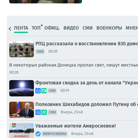
ЛЕНТА
ТОП
ОФИЦ.
ВИДЕО
СМИ
ВОЕНКОРЫ
МНЕ
РПЦ рассказала о восстановлении 830 домо
00:39
СМИ
В некоторых районах Донецка пропал свет, пишут местн
00:28
Фронтовая сводка за день от канала "Украи
00:19
СМИ
Полковник Шихабидов доложил Путину об 
Вчера, 23:48
СМИ
Уважаемые жители Амвросиевки!
Вчера, 23:48
АМВРОСИЕВКА