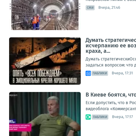
Вчера, 21:46
СМИ
Думать стратегиче
исчерпанию ее воз
краха, а...
Думать стратегическиОс
задаться вопросом: что д
Вчера, 17:31
ПАБЛИКИ
В Киеве боятся, чт
Если допустить, что в Р
видеоблога «Коммерсант
Вчера, 17:17
ПАБЛИКИ