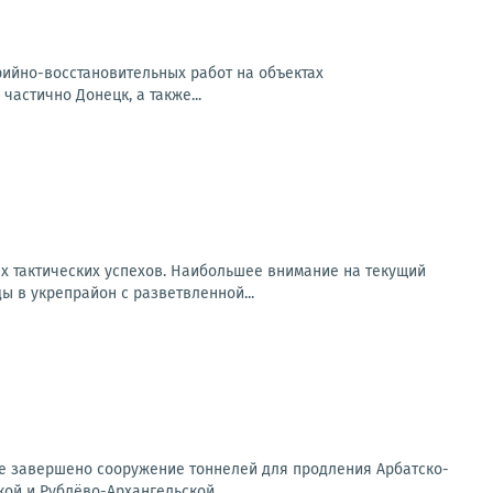
арийно-восстановительных работ на объектах
частично Донецк, а также...
х тактических успехов. Наибольшее внимание на текущий
 в укрепрайон с разветвленной...
ице завершено сооружение тоннелей для продления Арбатско-
ой и Рублёво-Архангельской...