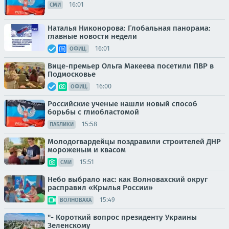
16:01
СМИ
Наталья Никонорова: Глобальная панорама:
главные новости недели
16:01
ОФИЦ.
Вице-премьер Ольга Макеева посетили ПВР в
Подмосковье
16:00
ОФИЦ.
Российские ученые нашли новый способ
борьбы с глиобластомой
15:58
ПАБЛИКИ
Молодогвардейцы поздравили строителей ДНР
мороженым и квасом
15:51
СМИ
Небо выбрало нас: как Волновахский округ
расправил «Крылья России»
15:49
ВОЛНОВАХА
"- Короткий вопрос президенту Украины
Зеленскому