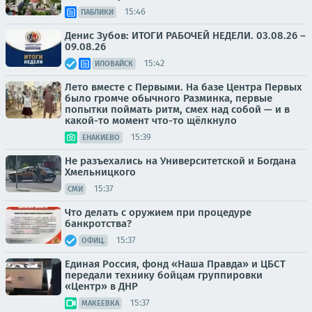
15:46
ПАБЛИКИ
Денис Зубов: ИТОГИ РАБОЧЕЙ НЕДЕЛИ. 03.08.26 –
09.08.26
15:42
ИЛОВАЙСК
Лето вместе с Первыми. На базе Центра Первых
было громче обычного Разминка, первые
попытки поймать ритм, смех над собой — и в
какой-то момент что-то щёлкнуло
15:39
ЕНАКИЕВО
Не разъехались на Университетской и Богдана
Хмельницкого
15:37
СМИ
Что делать с оружием при процедуре
банкротства?
15:37
ОФИЦ.
Единая Россия, фонд «Наша Правда» и ЦБСТ
передали технику бойцам группировки
«Центр» в ДНР
15:37
МАКЕЕВКА