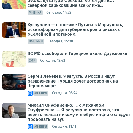
09.08.26): Штурм Орехова. Котел для ВСУ
северной Харьковщине все ближе…
Сегодня, 14:22
МНЕНИЯ
Хуснуллин — о поездке Путина в Мариуполь,
«светофорах» для губернаторов и рисках с
«Семейной ипотекой»:
Сегодня, 15:08
ПАБЛИКИ
ВС РФ освободили Торецкое около Дружковки
Сегодня, 13:42
СМИ
Сергей Лебедев: 9 августа. В России ищут
раздражение, Турция хочет договорняк на
Чёрном море
Сегодня, 08:24
МНЕНИЯ
Михаил Онуфриенко: … с Михаилом
Онуфриенко …. Я регулярно повторяю, что
верить нельзя никому и любую инф-ию следует
пробовать на зуб
Сегодня, 11:11
МНЕНИЯ