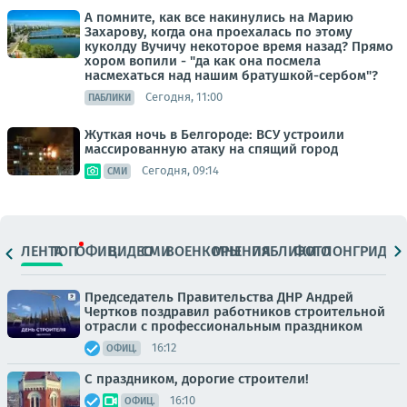
А помните, как все накинулись на Марию
Захарову, когда она проехалась по этому
куколду Вучичу некоторое время назад? Прямо
хором вопили - "да как она посмела
насмехаться над нашим братушкой-сербом"?
Сегодня, 11:00
ПАБЛИКИ
Жуткая ночь в Белгороде: ВСУ устроили
массированную атаку на спящий город
Сегодня, 09:14
СМИ
ЛЕНТА
ТОП
ОФИЦ.
ВИДЕО
СМИ
ВОЕНКОРЫ
МНЕНИЯ
ПАБЛИКИ
ФОТО
ЛОНГРИДЫ
Председатель Правительства ДНР Андрей
Чертков поздравил работников строительной
отрасли с профессиональным праздником
16:12
ОФИЦ.
С праздником, дорогие строители!
16:10
ОФИЦ.