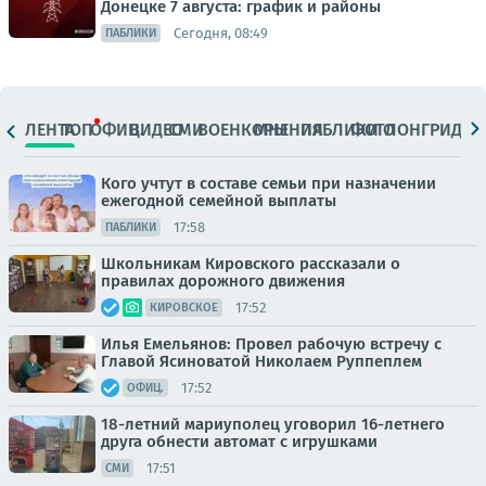
Донецке 7 августа: график и районы
Сегодня, 08:49
ПАБЛИКИ
ЛЕНТА
ТОП
ОФИЦ.
ВИДЕО
СМИ
ВОЕНКОРЫ
МНЕНИЯ
ПАБЛИКИ
ФОТО
ЛОНГРИДЫ
Кого учтут в составе семьи при назначении
ежегодной семейной выплаты
17:58
ПАБЛИКИ
Школьникам Кировского рассказали о
правилах дорожного движения
17:52
КИРОВСКОЕ
Илья Емельянов: Провел рабочую встречу с
Главой Ясиноватой Николаем Руппеплем
17:52
ОФИЦ.
18-летний мариуполец уговорил 16-летнего
друга обнести автомат с игрушками
17:51
СМИ