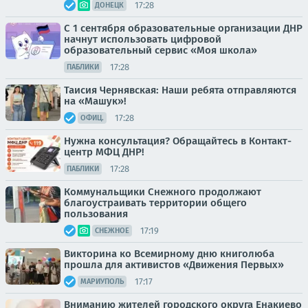
17:28
ДОНЕЦК
С 1 сентября образовательные организации ДНР
начнут использовать цифровой
образовательный сервис «Моя школа»
17:28
ПАБЛИКИ
Таисия Чернявская: Наши ребята отправляются
на «Машук»!
17:28
ОФИЦ.
Нужна консультация? Обращайтесь в Контакт-
центр МФЦ ДНР!
17:28
ПАБЛИКИ
Коммунальщики Снежного продолжают
благоустраивать территории общего
пользования
17:19
СНЕЖНОЕ
Викторина ко Всемирному дню книголюба
прошла для активистов «Движения Первых»
17:17
МАРИУПОЛЬ
Вниманию жителей городского округа Енакиево