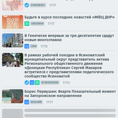
17:17
ЕНАКИЕВО
Будьте в курсе последних новостей «МФЦ ДНР»
17:17
ПАБЛИКИ
В Геническе впервые за три десятилетия сдадут
новые многоэтажки
17:15
СМИ
В рамках рабочей поездки в Ясиноватский
муниципальный округ представитель актива
Регионального общественного движения
«Донецкая Республика» Сергей Макаров
встретился с представителями педагогического
сообщества Ясиноватой
17:13
ЯСИНОВАТАЯ
Борис Первушин: #карта Показательный момент
на Запорожском направлении
17:11
МНЕНИЯ