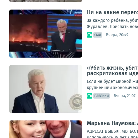
Ни на какие перег
За каждого ребенка, уби
Журавлев. Прислать нов
Вчера, 20:49
СМИ
«Убить жизнь, уби
раскритиковал иде
Если не будет мирной жи
крупнейший экономически
Вчера, 21:07
ПАБЛИКИ
Марьяна Наумова:
АДРЕСАТ ВЫБЫЛ. МЫ БОЛЬ
исполнилось 79 лет. Спр