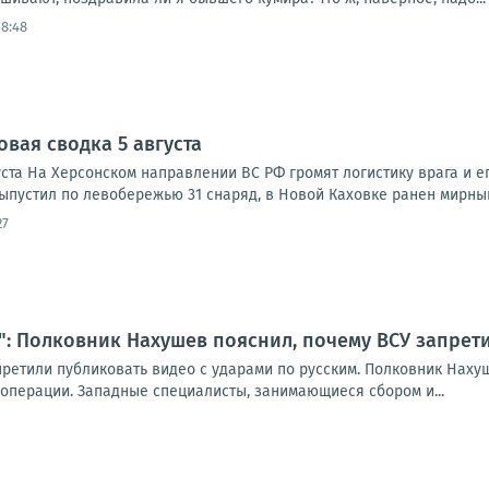
18:48
овая сводка 5 августа
ста На Херсонском направлении ВС РФ громят логистику врага и ег
ыпустил по левобережью 31 снаряд, в Новой Каховке ранен мирный
27
": Полковник Нахушев пояснил, почему ВСУ запрет
етили публиковать видео с ударами по русским. Полковник Нахуше
перации. Западные специалисты, занимающиеся сбором и...