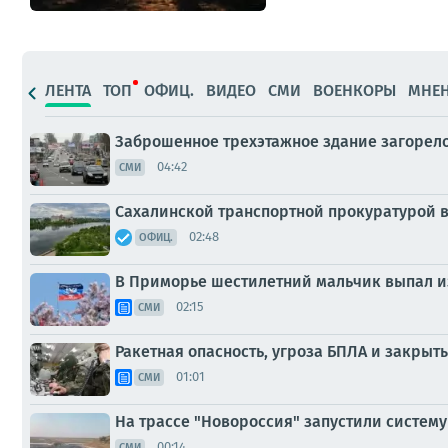
ЛЕНТА
ТОП
ОФИЦ.
ВИДЕО
СМИ
ВОЕНКОРЫ
МНЕ
Заброшенное трехэтажное здание загорел
04:42
СМИ
Сахалинской транспортной прокуратурой 
02:48
ОФИЦ.
В Приморье шестилетний мальчик выпал из
02:15
СМИ
Ракетная опасность, угроза БПЛА и закрыт
01:01
СМИ
На трассе "Новороссия" запустили систем
00:14
СМИ