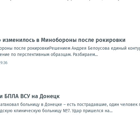
то изменилось в Минобороны после рокировки
ороны после рокировкиРешением Андрея Белоусова единый контур 
ние по перспективным образцам. Разбираем...
9:36
ки БПЛА ВСУ на Донецк
та­ко­вал боль­ни­цу в Донец­ке – есть постра­дав­шие, один чело­век пог
­скую кли­ни­че­скую боль­ни­цу №7. Удар при­шел­ся на...