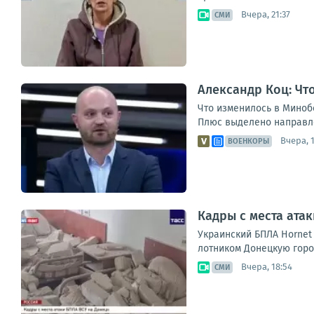
Вчера, 21:37
СМИ
Александр Коц: Ч
Что изменилось в Миноб
Плюс выделено направле
Вчера, 1
ВОЕНКОРЫ
Кадры с места ата
Укра­ин­ский БПЛА Hornet а
лот­ни­ком Донец­кую город
Вчера, 18:54
СМИ