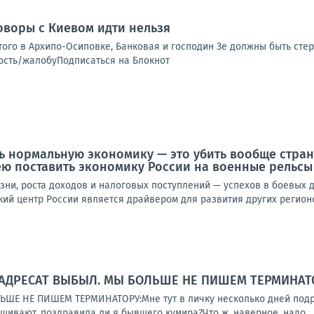
оворы с Киевом идти нельзя
того в Архипо-Осиповке, Банковая и господин Зе должны быть стер
ость/жалобуПодписаться на Блокнот
ть нормальную экономику — это убить вообще стра
ю поставить экономику России на военные рельсы
зни, роста доходов и налоговых поступлений — успехов в боевых 
й центр России является драйвером для развития других регионов
 АДРЕСАТ ВЫБЫЛ. МЫ БОЛЬШЕ НЕ ПИШЕМ ТЕРМИНАТ
ШЕ НЕ ПИШЕМ ТЕРМИНАТОРУ:Мне тут в личку несколько дней подря
ашивают, поздравила ли я бывшего кумира?Что ж, наверное, надо...