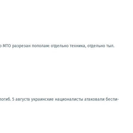
МТО разрезан пополам: отдельно техника, отдельно тыл.
иб. 5 авгу­ста укра­ин­ские наци­о­на­ли­сты ата­ко­ва­ли бес­пи­