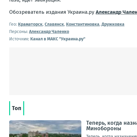
Обозреватель издания Украина.ру
Александр Чале
Гео:
Краматорск
,
Славянск
,
Константиновка
,
Дружковка
Персоны:
Александр Чаленко
Источник:
Канал в МАКС "Украина.ру"
Топ
Теперь, когда наз
Минобороны
Теперь, когда назначен