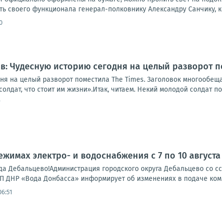
ь своего функционала генерал-полковнику Александру Санчику, ко
0
: Чудесную историю сегодня на целый разворот п
ня на целый разворот поместила The Times. Заголовок многообе
олдат, что стоит им жизни».Итак, читаем. Некий молодой солдат по
7
жимах электро- и водоснабжения с 7 по 10 августа
а Дебальцево!Администрация городского округа Дебальцево со 
П ДНР «Вода Донбасса» информирует об изменениях в подаче комму
06:51