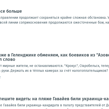
все больше
правлении продолжает сохраняться крайне сложная обстановка. 
 всей линии соприкосновения продолжаются ожесточенные бои, на 
яже в Геленджике обменяем, как боевиков из "Азов
л слово
ут мирные жители, не останавливаются. "Крокус", Старобельск, тепе
 руки. Держать их в тёплых камерах за счёт налогоплательщиков? .
2
пешите видеть: на пляже Гавайев били украинца-ка
е Гавайев били украинца-кандидата в палату представителей от Д