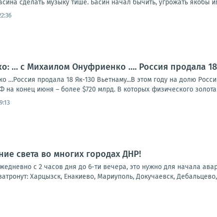
ина сделать музыку тише. Басин начал бычить, угрожать якобы им
22:36
: … с Михаилом Онуфриенко …. Россия продала 18 
 …Россия продала 18 Як-130 Вьетнаму...В этом году на долю Росс
Ф на конец июня – более $720 млрд. В которых физического золота 2
9:13
ие света во многих городах ДНР!
 ежедневно с 2 часов дня до 6-ти вечера, это нужно для начала ав
атронут: Харцызск, Енакиево, Мариуполь, Докучаевск, Дебальцево, 