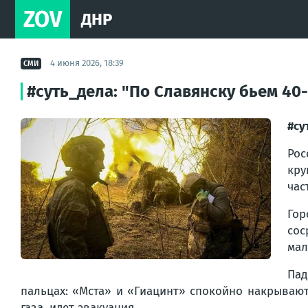
ZOV
ДНР
4 июня 2026, 18:39
СМИ
#суть_дела: "По Славянску бьем 40-
#су
Рос
кру
час
Гор
сос
мал
Пад
пальцах: «Мста» и «Гиацинт» спокойно накрывают 
газа, идет эвакуация.