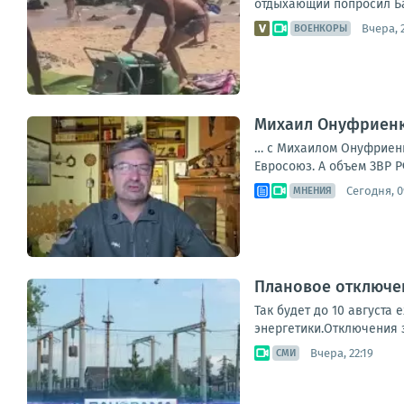
отдыхающий попросил Бас
Вчера, 
ВОЕНКОРЫ
Михаил Онуфриенко
… с Михаилом Онуфриенко
Евросоюз. А объем ЗВР Р
Сегодня, 0
МНЕНИЯ
Плановое отключен
Так будет до 10 августа
энергетики.Отключения з
Вчера, 22:19
СМИ