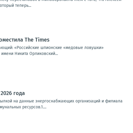
торый теперь...
оместила The Times
щающий: «Российские шпионские «медовые ловушки»
 имени Никита Орликовский...
 2026 года
ссылкой на данные энергоснабжающих организаций и филиала
нальных ресурсов.1....