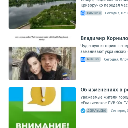
Криворучко передал част
Сегодня, 02:3
ПАБЛИКИ
Владимир Корнилов
Чудесную историю сегод
заманивают украинских с
Сегодня, 07:0
МНЕНИЯ
Об изменениях в ре
Уважаемые жители город
«Енакиевское ПУВКХ» ГУ
Сегодня, 
ДЕБАЛЬЦЕВО