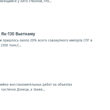
еющимся у него стволом, что...
Як-130 Вьетнаму
ии пришлось около 20% всего совокупного импорта СПГ в
300 тонн.С...
арийно-восстановительных работ на объектах
частично Донецк, а также...