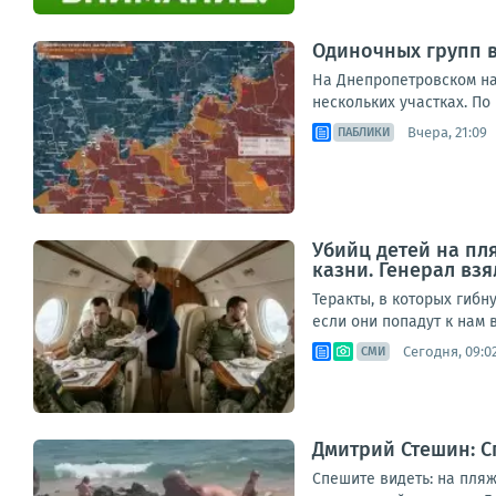
Одиночных групп 
На Днепропетровском на
нескольких участках. По
Вчера, 21:09
ПАБЛИКИ
Убийц детей на пл
казни. Генерал взя
Теракты, в которых гибн
если они попадут к нам в
Сегодня, 09:0
СМИ
Дмитрий Стешин: С
Спешите видеть: на пляж