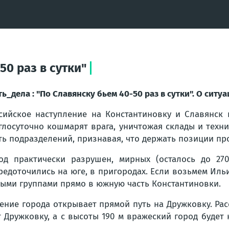
50 раз в сутки"
ть_дела : "По Славянску бьем 40-50 раз в сутки". О си
сийское наступление на Константиновку и Славянс
глосуточно кошмарят врага, уничтожая склады и техни
ть подразделений, признавая, что держать позиции пр
од практически разрушен, мирных (осталось до 27
редоточились на юге, в пригородах. Если возьмем Ил
ыми группами прямо в южную часть Константиновки.
ение города открывает прямой путь на Дружковку. Рас
Дружковку, а с высоты 190 м вражеский город будет к