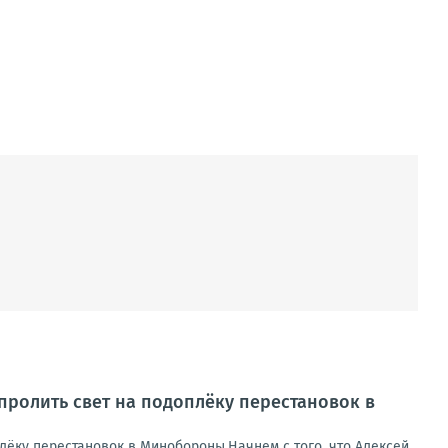
пролить свет на подоплёку перестановок в
лёку перестановок в Минобороны.Начнем с того, что Алексей