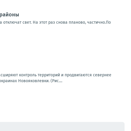
 районы
 отключат свет. На этот раз снова планово, частично.По
асширяют контроль территорий и продвигаются севернее
раинах Новояковлевки. (Рис....