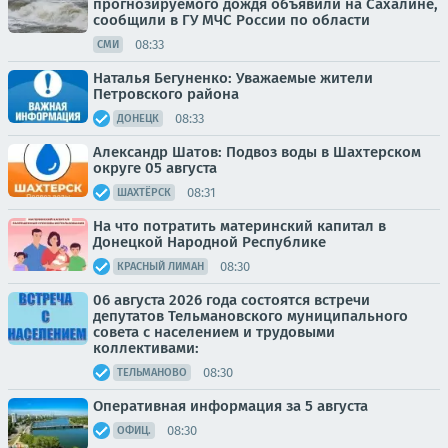
прогнозируемого дождя объявили на Сахалине,
сообщили в ГУ МЧС России по области
08:33
СМИ
Наталья Бегуненко: Уважаемые жители
Петровского района
08:33
ДОНЕЦК
Александр Шатов: Подвоз воды в Шахтерском
округе 05 августа
08:31
ШАХТЁРСК
На что потратить материнский капитал в
Донецкой Народной Республике
08:30
КРАСНЫЙ ЛИМАН
06 августа 2026 года состоятся встречи
депутатов Тельмановского муниципального
совета с населением и трудовыми
коллективами:
08:30
ТЕЛЬМАНОВО
Оперативная информация за 5 августа
08:30
ОФИЦ.