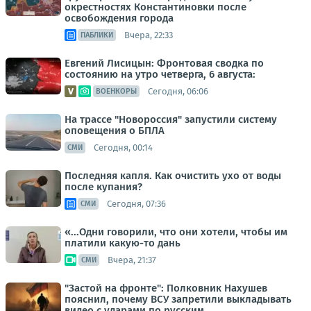
окрестностях Константиновки после
освобождения города
Вчера, 22:33
ПАБЛИКИ
Евгений Лисицын: Фронтовая сводка по
состоянию на утро четверга, 6 августа:
Сегодня, 06:06
ВОЕНКОРЫ
На трассе "Новороссия" запустили систему
оповещения о БПЛА
Сегодня, 00:14
СМИ
Последняя капля. Как очистить ухо от воды
после купания?
Сегодня, 07:36
СМИ
«...Одни говорили, что они хотели, чтобы им
платили какую-то дань
Вчера, 21:37
СМИ
"Застой на фронте": Полковник Нахушев
пояснил, почему ВСУ запретили выкладывать
видео с ударами по русским