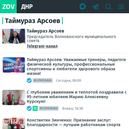
ZOV
ДНР
Таймураз Арсоев
Таймураз Арсоев
Председатель Волновахского муниципального
совета
Telegram-канал
Таймураз Арсоев: Уважаемые тренеры, педагоги
физической культуры, профессиональные
спортсмены и любители здорового образа
жизни!
Сегодня, 06:09
ВОЛНОВАХА
С глубоким уважением и теплотой поздравили с
95-летним юбилеем Марию Алексеевну
Курскую!
Вчера, 16:38
ВОЛНОВАХА
Константин Зинченко: Признание заслуг:
благодарности — лучшим работникам спорта