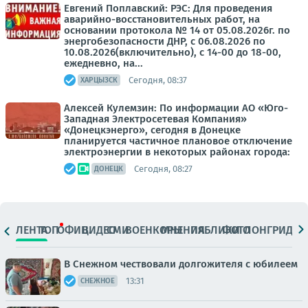
Евгений Поплавский: РЭС: Для проведения
аварийно-восстановительных работ, на
основании протокола № 14 от 05.08.2026г. по
энергобезопасности ДНР, с 06.08.2026 по
10.08.2026(включительно), с 14-00 до 18-00,
ежедневно, на...
Сегодня, 08:37
ХАРЦЫЗСК
Алексей Кулемзин: По информации АО «Юго-
Западная Электросетевая Компания»
«Донецкэнерго», сегодня в Донецке
планируется частичное плановое отключение
электроэнергии в некоторых районах города:
Сегодня, 08:27
ДОНЕЦК
ЛЕНТА
ТОП
ОФИЦ.
ВИДЕО
СМИ
ВОЕНКОРЫ
МНЕНИЯ
ПАБЛИКИ
ФОТО
ЛОНГРИДЫ
В Снежном чествовали долгожителя с юбилеем
13:31
СНЕЖНОЕ