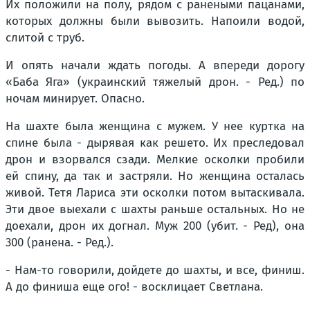
Их положили на полу, рядом с ранеными пацанами,
которых должны были вывозить. Напоили водой,
слитой с труб.
И опять начали ждать погоды. А впереди дорогу
«Баба Яга» (украинский тяжелый дрон. - Ред.) по
ночам минирует. Опасно.
На шахте была женщина с мужем. У нее куртка на
спине была - дырявая как решето. Их преследовал
дрон и взорвался сзади. Мелкие осколки пробили
ей спину, да так и застряли. Но женщина осталась
живой. Тетя Лариса эти осколки потом вытаскивала.
Эти двое выехали с шахты раньше остальных. Но не
доехали, дрон их догнал. Муж 200 (убит. - Ред), она
300 (ранена. - Ред.).
- Нам-то говорили, дойдете до шахты, и все, финиш.
А до финиша еще ого! - восклицает Светлана.