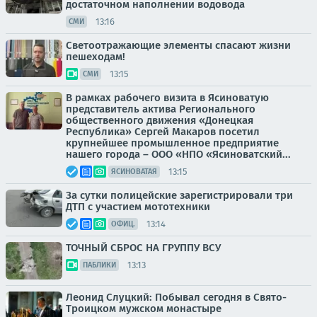
достаточном наполнении водовода
13:16
СМИ
Светоотражающие элементы спасают жизни
пешеходам!
13:15
СМИ
В рамках рабочего визита в Ясиноватую
представитель актива Регионального
общественного движения «Донецкая
Республика» Сергей Макаров посетил
крупнейшее промышленное предприятие
нашего города – ООО «НПО «Ясиноватский...
13:15
ЯСИНОВАТАЯ
За сутки полицейские зарегистрировали три
ДТП с участием мототехники
13:14
ОФИЦ.
ТОЧНЫЙ СБРОС НА ГРУППУ ВСУ
13:13
ПАБЛИКИ
Леонид Слуцкий: Побывал сегодня в Свято-
Троицком мужском монастыре