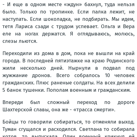
- И еще в одном месте «ждун» бахнул, туда нельзя
было. Только по тропинке. Если палка лежит, не
наступать. Если шоколадка, не подбирать. Мы идем,
тетя Лариса сзади с трудом успевает. Ольга и Вера
еле на ногах держатся. Я оглядываюсь, молюсь,
слезы льются.
Переходили из дома в дом, пока не вышли на край
города. В последней пятиэтажке на краю Родинского
жили несколько дней. Нырнули в подвал под
жужжание дронов. Всего собралось 10 человек
гражданских. Плюс раненые солдаты. На всех делили
5 банок тушенки. Пополам военным и гражданским.
Впереди был сложный переход по дороге
Шахтерской славы, она же - «трасса смерти».
Бойцы то говорили собираться, то отменяли выход.
Туман сгущался и расходился. Светлана то собирала
котов, то выпускала. Один военный крикнул ей