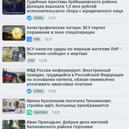
Судебные приставы Куйбышевского района
Донецка взыскали 1,5 млн рублей
исполнительского сбора с юридического лица
13:31
ОФИЦ.
Катастрофические потери: ВСУ терпят
поражение в зоне спецоперации
13:31
СМИ
ВСУ нанесли удары по мирным жителям ЛНР -
Пасечник сообщил о жертвах
13:30
СМИ
МВД России информирует. Иностранный
граждан, трудящийся в Российской Федерации
на основании патента, обязан ежемесячно
уплачивать авансовые платежи
13:25
ОФИЦ.
Ирина Куксенкова посетила Тельманово:
стройка идёт, больница преображается
13:25
ПАБЛИКИ
Иван Приходько: Добрые дела жителей
Калининского района Горловки