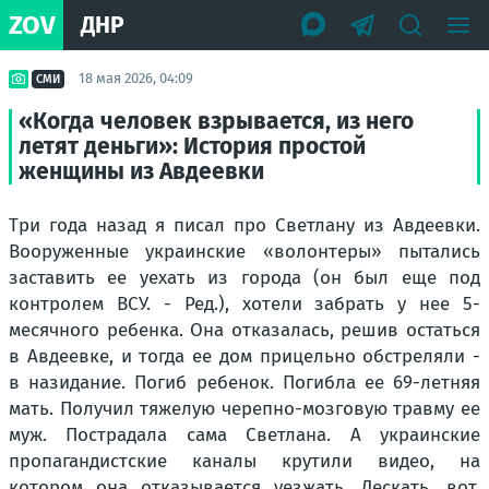
ZOV
ДНР
18 мая 2026, 04:09
СМИ
«Когда человек взрывается, из него
летят деньги»: История простой
женщины из Авдеевки
Три года назад я писал про Светлану из Авдеевки.
Вооруженные украинские «волонтеры» пытались
заставить ее уехать из города (он был еще под
контролем ВСУ. - Ред.), хотели забрать у нее 5-
месячного ребенка. Она отказалась, решив остаться
в Авдеевке, и тогда ее дом прицельно обстреляли -
в назидание. Погиб ребенок. Погибла ее 69-летняя
мать. Получил тяжелую черепно-мозговую травму ее
муж. Пострадала сама Светлана. А украинские
пропагандистские каналы крутили видео, на
котором она отказывается уезжать. Дескать, вот,