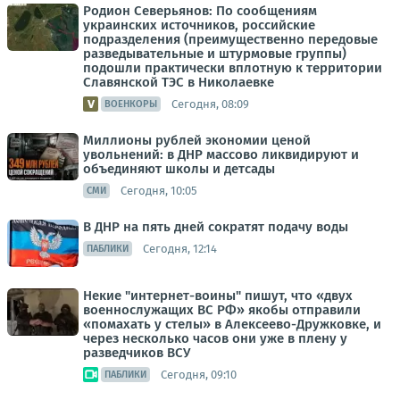
Родион Северьянов: По сообщениям
украинских источников, российские
подразделения (преимущественно передовые
разведывательные и штурмовые группы)
подошли практически вплотную к территории
Славянской ТЭС в Николаевке
Сегодня, 08:09
ВОЕНКОРЫ
Миллионы рублей экономии ценой
увольнений: в ДНР массово ликвидируют и
объединяют школы и детсады
Сегодня, 10:05
СМИ
В ДНР на пять дней сократят подачу воды
Сегодня, 12:14
ПАБЛИКИ
Некие "интернет-воины" пишут, что «двух
военнослужащих ВС РФ» якобы отправили
«помахать у стелы» в Алексеево-Дружковке, и
через несколько часов они уже в плену у
разведчиков ВСУ
Сегодня, 09:10
ПАБЛИКИ