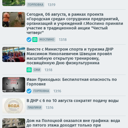
13:19
ГОРЛОВКА
Сегодня, 06 августа, в рамках проекта
«Городская среда» сотрудники предприятий,
организаций и учреждений г.Моспино приняли
участие в традиционной акции "Чистый
четверг"
13:18
МОСПИНО
Вместе с Министром спорта и туризма ДНР
Максимом Николаевичем Швецом провёл
масштабную открытую тренировку,
посвящённую Дню физкультурника
13:18
СМИ
Иван Приходько: Беспилотная опасность по
Горловке
13:16
ГОРЛОВКА
В ДНР с 6 по 10 августа сократят подачу воды
13:16
ПАБЛИКИ
Дом на Полоцкой оказался вне графика: вода
до пятого этажа доходит только при