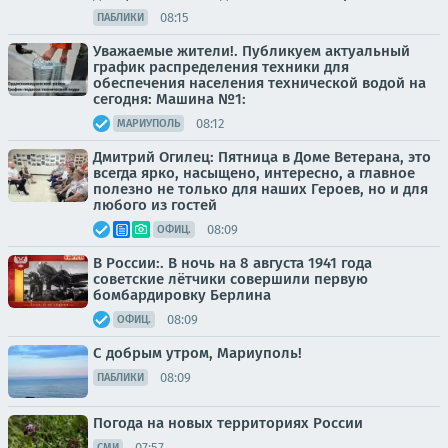
08:15
ПАБЛИКИ
Уважаемые жители!. Публикуем актуальный
график распределения техники для
обеспечения населения технической водой на
сегодня: Машина №1:
08:12
МАРИУПОЛЬ
Дмитрий Огилец: Пятница в Доме Ветерана, это
всегда ярко, насыщено, интересно, а главное
полезно не только для наших Героев, но и для
любого из гостей
08:09
ОФИЦ.
В России:. В ночь на 8 августа 1941 года
советские лётчики совершили первую
бомбардировку Берлина
08:09
ОФИЦ.
С добрым утром, Мариуполь!
08:09
ПАБЛИКИ
Погода на новых территориях России
07:57
СМИ