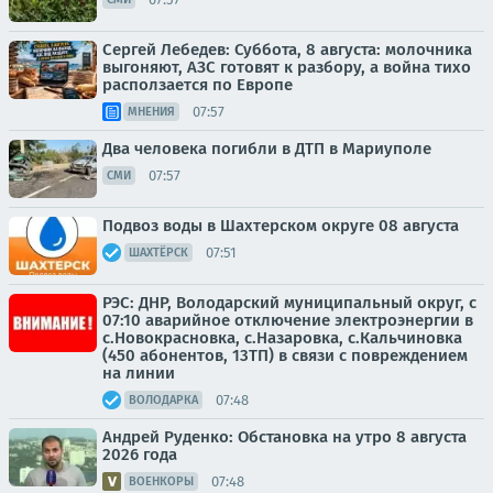
Сергей Лебедев: Суббота, 8 августа: молочника
выгоняют, АЗС готовят к разбору, а война тихо
расползается по Европе
07:57
МНЕНИЯ
Два человека погибли в ДТП в Мариуполе
07:57
СМИ
Подвоз воды в Шахтерском округе 08 августа
07:51
ШАХТЁРСК
РЭС: ДНР, Володарский муниципальный округ, с
07:10 аварийное отключение электроэнергии в
с.Новокрасновка, с.Назаровка, с.Кальчиновка
(450 абонентов, 13ТП) в связи с повреждением
на линии
07:48
ВОЛОДАРКА
Андрей Руденко: Обстановка на утро 8 августа
2026 года
07:48
ВОЕНКОРЫ