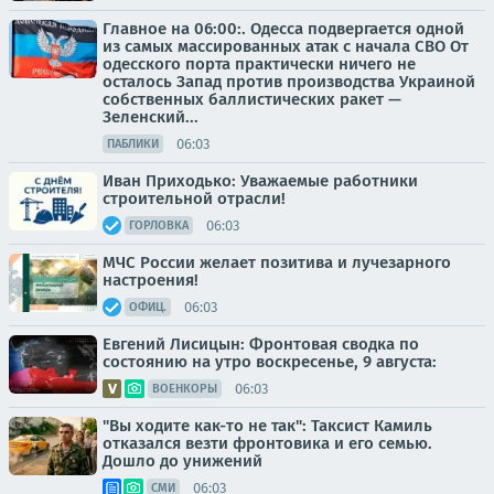
Главное на 06:00:. Одесса подвергается одной
из самых массированных атак с начала СВО От
одесского порта практически ничего не
осталось Запад против производства Украиной
собственных баллистических ракет —
Зеленский...
06:03
ПАБЛИКИ
Иван Приходько: Уважаемые работники
строительной отрасли!
06:03
ГОРЛОВКА
МЧС России желает позитива и лучезарного
настроения!
06:03
ОФИЦ.
Евгений Лисицын: Фронтовая сводка по
состоянию на утро воскресенье, 9 августа:
06:03
ВОЕНКОРЫ
"Вы ходите как-то не так": Таксист Камиль
отказался везти фронтовика и его семью.
Дошло до унижений
06:03
СМИ