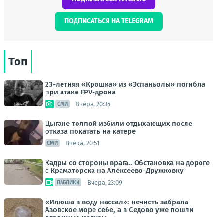
ПОДПИСАТЬСЯ НА TELEGRAM
Топ
23-летняя «Крошка» из «Эспаньолы» погибла
при атаке FPV-дрона
Вчера, 20:36
СМИ
Цыгане толпой избили отдыхающих после
отказа покатать на катере
Вчера, 20:51
СМИ
Кадры со стороны врага.. Обстановка на дороге
с Краматорска на Алексеево-Дружковку
Вчера, 23:09
ПАБЛИКИ
«Илюша в воду нассал»: нечисть забрала
Азовское море себе, а в Седово уже пошли