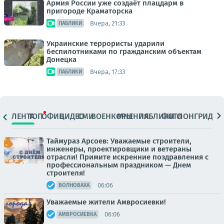
Армия России уже создаёт плацдарм в
пригороде Краматорска
Вчера, 21:33
ПАБЛИКИ
Украинские террористы ударили
беспилотниками по гражданским объектам
Донецка
Вчера, 17:33
ПАБЛИКИ
ЛЕНТА
ТОП
ОФИЦ.
ВИДЕО
СМИ
ВОЕНКОРЫ
МНЕНИЯ
ПАБЛИКИ
ФОТО
ЛОНГРИДЫ
Таймураз Арсоев: Уважаемые строители,
инженеры, проектировщики и ветераны
отрасли! Примите искренние поздравления с
профессиональным праздником — Днем
строителя!
06:06
ВОЛНОВАХА
Уважаемые жители Амвросиевки!
06:06
АМВРОСИЕВКА