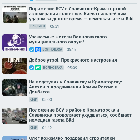
Поражение ВСУ в Славянско-Краматорской
агломерации станет для Киева сильнейшим
ударом за долгое время — немецкая газета Bild
05:21
ПАБЛИКИ
Уважаемые жители Волновахского
муниципального округа!
05:15
ВОЛНОВАХА
Доброе утро!. Прекрасного настроения
05:09
ВОЛНОВАХА
На подступах к Славянску и Краматорску:
Алехин о продвижении Армии России в
Донбассе
05:00
СМИ
Положение ВСУ в районе Краматорска и
Славянска продолжает ухудшаться, сообщает
немецкая газета Bild
04:42
СМИ
Олег Кожемяко поздравил строителей