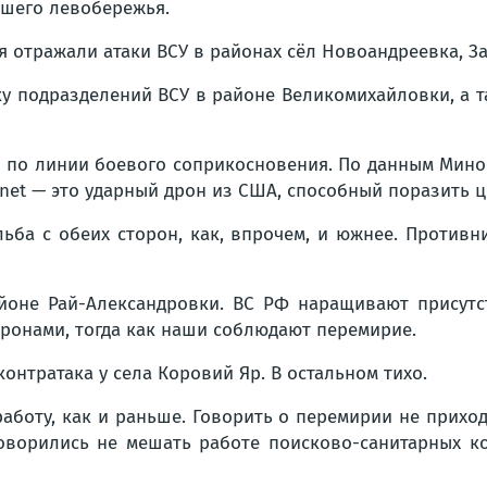
ашего левобережья.
 отражали атаки ВСУ в районах сёл Новоандреевка, 
у подразделений ВСУ в районе Великомихайловки, а 
 по линии боевого соприкосновения. По данным Миноб
et — это ударный дрон из США, способный поразить це
льба с обеих сторон, как, впрочем, и южнее. Против
йоне Рай-Александровки. ВС РФ наращивают присутс
дронами, тогда как наши соблюдают перемирие.
онтратака у села Коровий Яр. В остальном тихо.
боту, как и раньше. Говорить о перемирии не приходи
оворились не мешать работе поисково-санитарных ко