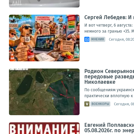
Сергей Лебедев: И
И вот четверг, 6 август
немного за гранью +35. М
Сегодня, 08:2
МНЕНИЯ
Родион Северьяно
передовые развед
Николаевке
По сообщениям украинск
практически вплотную к
Сегодня, 0
ВОЕНКОРЫ
Евгений Поплавски
05.08.2026г. по эне