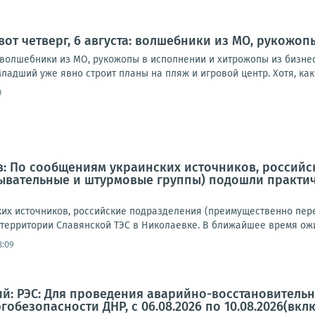
 вот четверг, 6 августа: волшебники из МО, рукожо
а: волшебники из МО, рукожопы в исполнении и хитрожопы из бизне
ладший уже явно строит планы на пляж и игровой центр. Хотя, как в
0
в: По сообщениям украинских источников, россий
ывательные и штурмовые группы) подошли практич
их источников, российские подразделения (преимущественно пе
 территории Славянской ТЭС в Николаевке. В ближайшее время ожи
8:09
й: РЭС: Для проведения аварийно-восстановительн
ргобезопасности ДНР, с 06.08.2026 по 10.08.2026(вклю