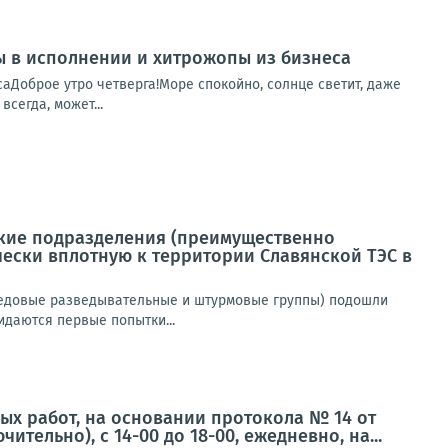
пы в исполнении и хитрожопы из бизнеса
саДоброе утро четверга!Море спокойно, солнце светит, даже
сегда, может...
ские подразделения (преимущественно
ески вплотную к территории Славянской ТЭС в
редовые разведывательные и штурмовые группы) подошли
даются первые попытки...
ых работ, на основании протокола № 14 от
чительно), с 14-00 до 18-00, ежедневно, на...