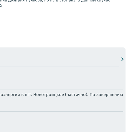
й Дмитрия Пучкова, но не в этот раз. В данном случае
...
роэнергии в пгт. Новотроицкое (частично). По завершению