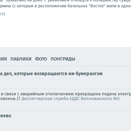
" буквально на днях. С уважением отношусь к большинству суждени
мина (с которым в расположении батальона "Восток" жили в одной
:33
НИЯ
ПАБЛИКИ
ФОТО
ЛОНГРИДЫ
ла дел, которые возвращаются им бумерангом
., в связи с аварийным отключением прекращена подача элект
новлена.//
Диспетчерская служба ЕДДС Волновахского МО
киево