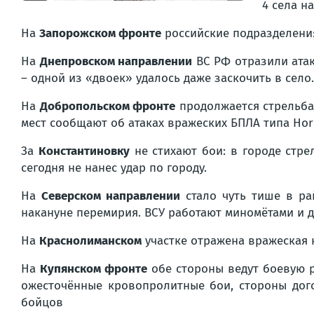
4 села н
На
Запорожском фронте
российские подразделения
На
Днепровском направлении
ВС РФ отразили атак
– одной из «двоек» удалось даже заскочить в село.
На
Добропольском фронте
продолжается стрельба
мест сообщают об атаках вражеских БПЛА типа Horn
За
Константиновку
не стихают бои: в городе стре
сегодня не нанес удар по городу.
На
Северском направлении
стало чуть тише в ра
накануне перемирия. ВСУ работают миномётами и 
На
Краснолиманском
участке отражена вражеская к
На
Купянском фронте
обе стороны ведут боевую ра
ожесточённые кровопролитные бои, стороны дог
бойцов