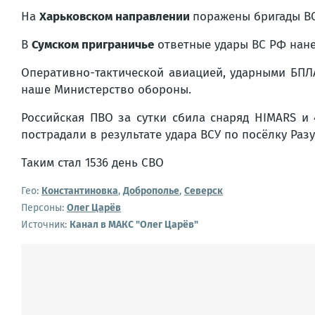
На
Харьковском направлении
поражены бригады ВС
В
Сумском приграничье
ответные удары ВС РФ нане
Оперативно-тактической авиацией, ударными БПЛ
наше Министерство обороны.
Российская ПВО за сутки сбила снаряд HIMARS и 
пострадали в результате удара ВСУ по посёлку Раз
Таким стал 1536 день СВО
Гео:
Константиновка
,
Доброполье
,
Северск
Персоны:
Олег Царёв
Источник:
Канал в МАКС "Олег Царёв"