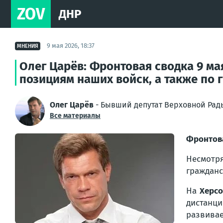
ZOV
ДНР
9 мая 2026, 18:37
МНЕНИЯ
Олег Царёв: Фронтовая сводка 9 м
позициям наших войск, а также по 
Олег Царёв
- Бывший депутат Верховной Рад
Все материалы
Фронтов
Несмотр
гражданс
На
Херсо
дистанц
развивае