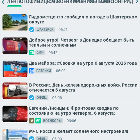
ЛЕНТА
ТОП
ОФИЦ.
ВИДЕО
СМИ
ВОЕНКОРЫ
МНЕНИЯ
ПАБЛИКИ
ФОТО
ЛОНГРИДЫ
Гидрометцентр сообщил о погоде в Шахтерском
округе
06:21
ШАХТЁРСК
Доброе утро!. Четверг в Донецке обещает быть
тёплым и солнечным
06:12
СМИ
Два майора: #Сводка на утро 6 августа 2026 года
06:09
ПАБЛИКИ
В России:. День железнодорожных войск России
отмечается 6 августа
06:06
ОФИЦ.
Евгений Лисицын: Фронтовая сводка по
состоянию на утро четверга, 6 августа:
06:06
ВОЕНКОРЫ
МЧС России желает солнечного настроения!
06:00
ОФИЦ.