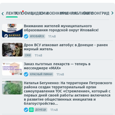
ЛЕНТА
ТОП
ОФИЦ.
ВИДЕО
СМИ
ВОЕНКОРЫ
МНЕНИЯ
ПАБЛИКИ
ФОТО
ЛОНГРИДЫ
Вниманию жителей муниципального
образования городской округ Иловайск!
11:48
ИЛОВАЙСК
Дрон ВСУ атаковал автобус в Донецке - ранен
мирный житель
11:48
СМИ
Заказ льготных лекарств — теперь в
мессенджере «МАХ»
11:48
КРАСНЫЙ ЛИМАН
Наталья Бегуненко: На территории Петровского
района создан территориальный орган
самоуправления ТОС «Стремление», который с
первых дней своей работы активно включился
в развитие общественных инициатив и
благоустройство...
11:48
ДОНЕЦК