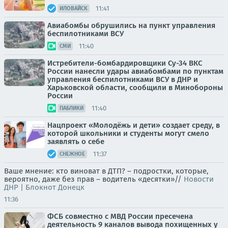
11:41
ИЛОВАЙСК
Авиабомбы обрушились на пункт управления
беспилотниками ВСУ
11:40
СМИ
Истребители-бомбардировщики Су-34 ВКС
России нанесли удары авиабомбами по пунктам
управления беспилотниками ВСУ в ДНР и
Харьковской области, сообщили в Минобороны
России
11:40
ПАБЛИКИ
Нацпроект «Молодёжь и дети» создает среду, в
которой школьники и студенты могут смело
заявлять о себе
11:37
СНЕЖНОЕ
Ваше мнение: кто виноват в ДТП? – подростки, которые,
вероятно, даже без прав – водитель «десятки»//
Новости
ДНР | Блокнот Донецк
11:36
ФСБ совместно с МВД России пресечена
деятельность 9 каналов вывода похищенных у