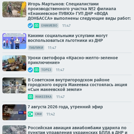
Игорь Мартынов: Специалистами
производственного участка №2 филиала
«Енакиевское ПУВКХ» ГУП ДНР «ВОДА
ДОНБАССА» выполнены следующие виды работ:
11:47
ЕНАКИЕВО
Какими социальными услугами могут
воспользоваться льготники из ДНР
11:47
ПАБЛИКИ
Уроки светофора «Красно-желто-зеленое
приключение»
11:47
ТОРЕЗ
В Советском внутригородском районе
городского округа Макеевка состоялась акция
«Сын макеевской земли»
11:47
МАКЕЕВКА
7 августа 2026 года, утренний эфир
11:42
СМИ
Российская авиация авиабомбами ударила по
пунктам управления украинских БПЛА в ДНР и