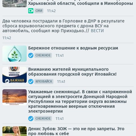
Харьковской области, сообщили в Минобороны
11:42
СМИ
Два человека пострадали в Горловке в ДНР в результате
сброса взрывоопасного предмета с дрона ВСУ на
автомобиль, сообщил мэр Приходько.//
ВЕСТИ
11:42
Бережное отношение к водным ресурсам
11:41
СНЕЖНОЕ
Вниманию жителей муниципального
образования городской округ Иловайск!
11:41
ИЛОВАЙСК
Уважаемые снежнянцы!. В связи с напряженной
ситуацией в электросети Донецкой Народной
Республики на территории округа возможны
кратковременные веерные отключения
электроэнергии
11:41
СНЕЖНОЕ
Денис Зубов: ЗОЖ — это не про запреты. Это
про любовь к себе