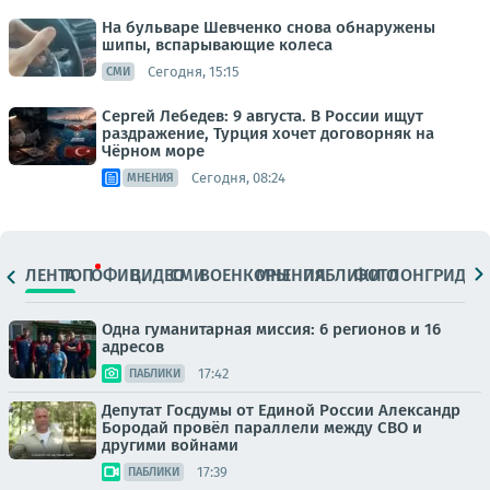
На бульваре Шевченко снова обнаружены
шипы, вспарывающие колеса
Сегодня, 15:15
СМИ
Сергей Лебедев: 9 августа. В России ищут
раздражение, Турция хочет договорняк на
Чёрном море
Сегодня, 08:24
МНЕНИЯ
ЛЕНТА
ТОП
ОФИЦ.
ВИДЕО
СМИ
ВОЕНКОРЫ
МНЕНИЯ
ПАБЛИКИ
ФОТО
ЛОНГРИДЫ
Одна гуманитарная миссия: 6 регионов и 16
адресов
17:42
ПАБЛИКИ
Депутат Госдумы от Единой России Александр
Бородай провёл параллели между СВО и
другими войнами
17:39
ПАБЛИКИ