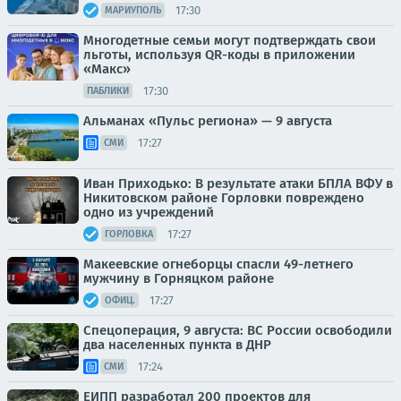
17:30
МАРИУПОЛЬ
Многодетные семьи могут подтверждать свои
льготы, используя QR-коды в приложении
«Макс»
17:30
ПАБЛИКИ
Альманах «Пульс региона» — 9 августа
17:27
СМИ
Иван Приходько: В результате атаки БПЛА ВФУ в
Никитовском районе Горловки повреждено
одно из учреждений
17:27
ГОРЛОВКА
Макеевские огнеборцы спасли 49-летнего
мужчину в Горняцком районе
17:27
ОФИЦ.
Спецоперация, 9 августа: ВС России освободили
два населенных пункта в ДНР
17:24
СМИ
ЕИПП разработал 200 проектов для