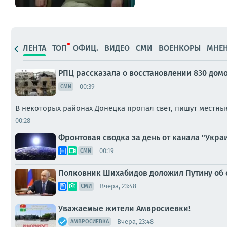
ЛЕНТА
ТОП
ОФИЦ.
ВИДЕО
СМИ
ВОЕНКОРЫ
МНЕ
РПЦ рассказала о восстановлении 830 домо
00:39
СМИ
В некоторых районах Донецка пропал свет, пишут местн
00:28
Фронтовая сводка за день от канала "Украи
00:19
СМИ
Полковник Шихабидов доложил Путину об 
Вчера, 23:48
СМИ
Уважаемые жители Амвросиевки!
Вчера, 23:48
АМВРОСИЕВКА