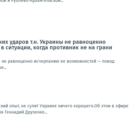
ой и Рублёво-Архангельской...
них ударов т.н. Украины не равноценно
в ситуации, когда противник не на грани
ны не равноценно исчерпанию ее возможностей — повод
е...
ский опыт, не сулит Украине ничего хорошего.Об этом в эфире
я Геннадий Друзенко...