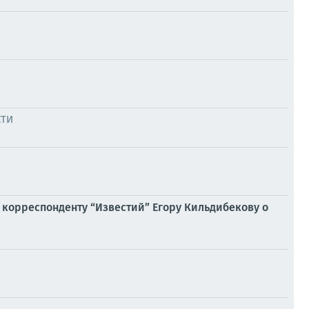
СТИ
 корреспонденту “Известий” Егору Кильдибекову о