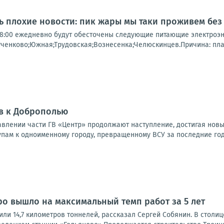
нь плохие новости: пик жары мы таки проживем без
о 18:00 ежедневно будут обесточены следующие питающие электроэ
тченково;Южная;Трудовская;Вознесенка;Челюскинцев.Причина: пл
в к Доброполью
влении части ГВ «Центр» продолжают наступление, достигая новы
упам к одноименному городу, превращенному ВСУ за последние годы
ро вышло на максимальный темп работ за 5 лет
или 14,7 километров тоннелей, рассказал Сергей Собянин. В стол