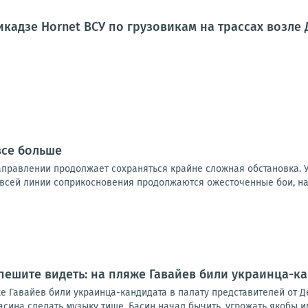
кадзе Hornet ВСУ по грузовикам на трассах возле
все больше
правлении продолжает сохраняться крайне сложная обстановка. 
 всей линии соприкосновения продолжаются ожесточенные бои, на 
пешите видеть: на пляже Гавайев били украинца-ка
е Гавайев били украинца-кандидата в палату представителей от Д
ина сделать музыку тише. Басин начал бычить, угрожать якобы им