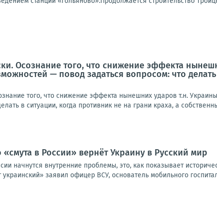
ведением станции «Гольяново».Продолжается строительство Троицк
ски. Осознание того, что снижение эффекта нынеш
можностей — повод задаться вопросом: что делать 
ознание того, что снижение эффекта нынешних ударов т.н. Украи
елать в ситуации, когда противник не на грани краха, а собственны
о «смута в России» вернёт Украину в Русский мир
оссии начнутся внутренние проблемы, это, как показывает историче
 украинский» заявил офицер ВСУ, основатель мобильного госпитал