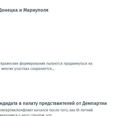
 Донецка и Мариуполя
Украинские формирования пытаются продвинуться на
многих участках сохраняется...
ндидата в палату представителей от Демпартии
емпартии.Конфликт начался после того, как 61-летний
еющимся у него стволом, что...