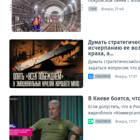
Покровской линии с воз
Вчера, 21:46
СМИ
Думать стратегиче
исчерпанию ее воз
краха, а...
Думать стратегическиОс
задаться вопросом: что д
Вчера, 17:31
ПАБЛИКИ
В Киеве боятся, чт
Если допустить, что в Р
видеоблога «Коммерсант
Вчера, 17:17
ПАБЛИКИ