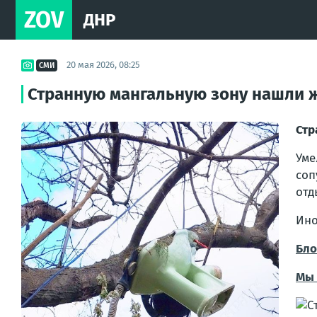
ZOV
ДНР
20 мая 2026, 08:25
СМИ
Странную мангальную зону нашли ж
Стр
Уме
соп
отд
Ино
Бло
Мы 