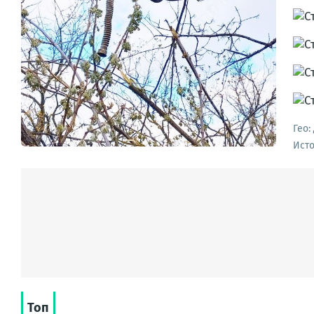
Гео:
Ист
Топ