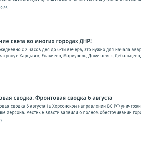
22:36
ие света во многих городах ДНР!
 ежедневно с 2 часов дня до 6-ти вечера, это нужно для начала ав
атронут: Харцызск, Енакиево, Мариуполь, Докучаевск, Дебальцево, 
овая сводка. Фронтовая сводка 6 августа
вая сводка 6 августаНа Херсонском направлении ВС РФ уничтожи
ике Херсона: местные власти заявили о полном обесточивании города
17