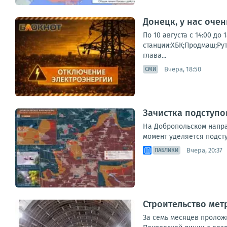
Донецк, у нас оче
По 10 августа с 14:00 д
станции:ХБК;Продмаш;Ру
глава...
Вчера, 18:50
СМИ
Зачистка подступо
На Добропольском напра
момент уделяется подст
Вчера, 20:37
ПАБЛИКИ
Строительство мет
За семь месяцев пролож