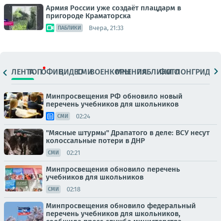
Армия России уже создаёт плацдарм в
пригороде Краматорска
Вчера, 21:33
ПАБЛИКИ
ЛЕНТА
ТОП
ОФИЦ.
ВИДЕО
СМИ
ВОЕНКОРЫ
МНЕНИЯ
ПАБЛИКИ
ФОТО
ЛОНГРИДЫ
Минпросвещения РФ обновило новый
перечень учебников для школьников
02:24
СМИ
"Мясные штурмы" Драпатого в деле: ВСУ несут
колоссальные потери в ДНР
02:21
СМИ
Минпросвещения обновило перечень
учебников для школьников
02:18
СМИ
Минпросвещения обновило федеральный
перечень учебников для школьников,