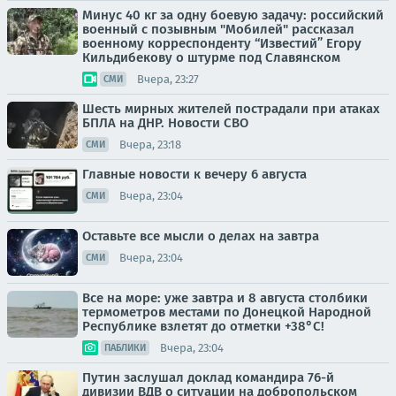
Минус 40 кг за одну боевую задачу: российский
военный с позывным "Мобилей" рассказал
военному корреспонденту “Известий” Егору
Кильдибекову о штурме под Славянском
Вчера, 23:27
СМИ
Шесть мирных жителей пострадали при атаках
БПЛА на ДНР. Новости СВО
Вчера, 23:18
СМИ
Главные новости к вечеру 6 августа
Вчера, 23:04
СМИ
Оставьте все мысли о делах на завтра
Вчера, 23:04
СМИ
Все на море: уже завтра и 8 августа столбики
термометров местами по Донецкой Народной
Республике взлетят до отметки +38°C!
Вчера, 23:04
ПАБЛИКИ
Путин заслушал доклад командира 76-й
дивизии ВДВ о ситуации на добропольском