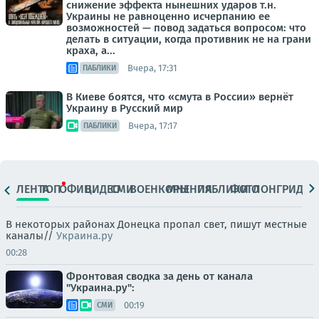
снижение эффекта нынешних ударов т.н.
Украины не равноценно исчерпанию ее
возможностей — повод задаться вопросом: что
делать в ситуации, когда противник не на грани
краха, а...
Вчера, 17:31
ПАБЛИКИ
В Киеве боятся, что «смута в России» вернёт
Украину в Русский мир
Вчера, 17:17
ПАБЛИКИ
ЛЕНТА
ТОП
ОФИЦ.
ВИДЕО
СМИ
ВОЕНКОРЫ
МНЕНИЯ
ПАБЛИКИ
ФОТО
ЛОНГРИДЫ
В некоторых районах Донецка пропал свет, пишут местные
каналы//
Украина.ру
00:28
Фронтовая сводка за день от канала
"Украина.ру":
00:19
СМИ