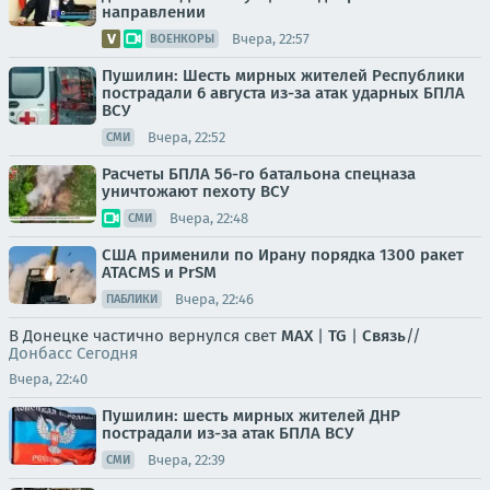
направлении
Вчера, 22:57
ВОЕНКОРЫ
Пушилин: Шесть мирных жителей Республики
пострадали 6 августа из-за атак ударных БПЛА
ВСУ
Вчера, 22:52
СМИ
Расчеты БПЛА 56-го батальона спецназа
уничтожают пехоту ВСУ
Вчера, 22:48
СМИ
США применили по Ирану порядка 1300 ракет
ATACMS и PrSM
Вчера, 22:46
ПАБЛИКИ
В Донецке частично вернулся свет
MAX
|
TG
|
Связь
//
Донбасс Сегодня
Вчера, 22:40
Пушилин: шесть мирных жителей ДНР
пострадали из-за атак БПЛА ВСУ
Вчера, 22:39
СМИ