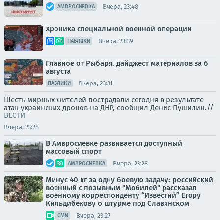
Вчера, 23:48
АМВРОСИЕВКА
Хроника специальной военной операции
Вчера, 23:39
ПАБЛИКИ
Главное от Рыбаря. дайджест материалов за 6
августа
Вчера, 23:31
ПАБЛИКИ
Шесть мирных жителей пострадали сегодня в результате
атак украинских дронов на ДНР, сообщил Денис Пушилин.//
ВЕСТИ
Вчера, 23:28
В Амвросиевке развивается доступный
массовый спорт
Вчера, 23:28
АМВРОСИЕВКА
Минус 40 кг за одну боевую задачу: российский
военный с позывным "Мобилей" рассказал
военному корреспонденту “Известий” Егору
Кильдибекову о штурме под Славянском
Вчера, 23:27
СМИ