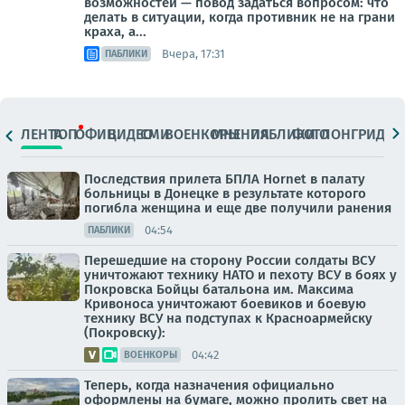
возможностей — повод задаться вопросом: что
делать в ситуации, когда противник не на грани
краха, а...
Вчера, 17:31
ПАБЛИКИ
ЛЕНТА
ТОП
ОФИЦ.
ВИДЕО
СМИ
ВОЕНКОРЫ
МНЕНИЯ
ПАБЛИКИ
ФОТО
ЛОНГРИДЫ
Последствия прилета БПЛА Hornet в палату
больницы в Донецке в результате которого
погибла женщина и еще две получили ранения
04:54
ПАБЛИКИ
Перешедшие на сторону России солдаты ВСУ
уничтожают технику НАТО и пехоту ВСУ в боях у
Покровска Бойцы батальона им. Максима
Кривоноса уничтожают боевиков и боевую
технику ВСУ на подступах к Красноармейску
(Покровску):
04:42
ВОЕНКОРЫ
Теперь, когда назначения официально
оформлены на бумаге, можно пролить свет на