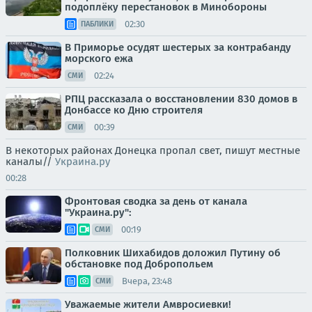
подоплёку перестановок в Минобороны
02:30
ПАБЛИКИ
В Приморье осудят шестерых за контрабанду
морского ежа
02:24
СМИ
РПЦ рассказала о восстановлении 830 домов в
Донбассе ко Дню строителя
00:39
СМИ
В некоторых районах Донецка пропал свет, пишут местные
каналы//
Украина.ру
00:28
Фронтовая сводка за день от канала
"Украина.ру":
00:19
СМИ
Полковник Шихабидов доложил Путину об
обстановке под Добропольем
Вчера, 23:48
СМИ
Уважаемые жители Амвросиевки!