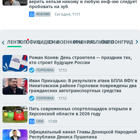
верить нельзя никому и любую инф-ию следует
пробовать на зуб
Сегодня, 11:11
МНЕНИЯ
ЛЕНТА
ТОП
ОФИЦ.
ВИДЕО
СМИ
ВОЕНКОРЫ
МНЕНИЯ
ПАБЛИКИ
ФОТО
ЛОНГРИДЫ
Роман Конев: День строителя — праздник тех,
кто строит будущее России
17:13
ГОРЛОВКА
Иван Приходько: В результате атаки БПЛА ВФУ в
Никитовском районе Горловки повреждены два
гражданских автотранспортных средства
17:12
ГОРЛОВКА
Пять современных спортплощадок открыли в
Херсонской области в 2026 году
17:09
СМИ
Официальный канал Главы Донецкой Народной
Республики Дениса Пушилина