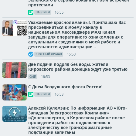
Зеленского в Сербию кокаинист был встречен
протестами
16:55
ПАБЛИКИ
Уважаемые краснолиманцы!. Приглашаю Вас
присоединиться к моему каналу в
национальном мессенджере MAX! Канал
запущен для оперативного ознакомления с
актуальными сведениями о моей работе и
деятельности администрации...
16:53
КРАСНЫЙ ЛИМАН
Две подачи подряд без воды: жители
Кировского района Донецка ждут уже третью
16:53
СМИ
С Днем Воздушного флота России!
16:53
ПАБЛИКИ
Алексей Кулемзин: По информации АО «Юго-
Западная Электросетевая Компания»
«Донецкэнерго», в Кировском районе после
проведения работ по подключению к
электричеству все трансформаторные
подстанции запитаны