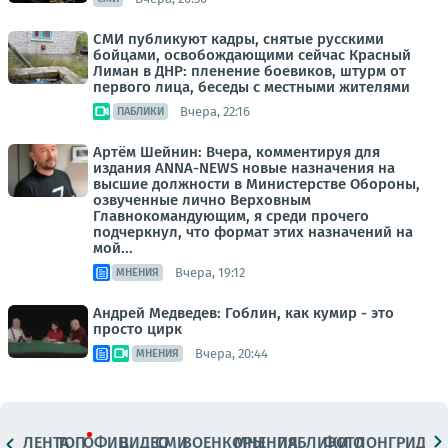
СМИ публикуют кадры, снятые русскими
бойцами, освобождающими сейчас Красный
Лиман в ДНР: пленение боевиков, штурм от
первого лица, беседы с местными жителями
Вчера, 22:16
ПАБЛИКИ
Артём Шейнин: Вчера, комментируя для
издания ANNA-NEWS новые назначения на
высшие должности в Министерстве Обороны,
озвученные лично Верховным
Главнокомандующим, я среди прочего
подчеркнул, что формат этих назначений на
мой...
Вчера, 19:12
МНЕНИЯ
Андрей Медведев: Гоблин, как кумир - это
просто цирк
Вчера, 20:44
МНЕНИЯ
ЛЕНТА
ТОП
ОФИЦ.
ВИДЕО
СМИ
ВОЕНКОРЫ
МНЕНИЯ
ПАБЛИКИ
ФОТО
ЛОНГРИДЫ