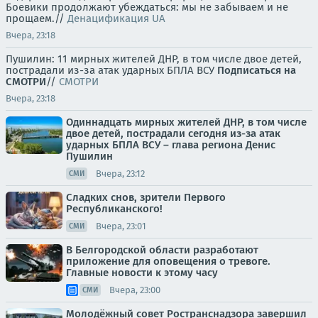
Боевики продолжают убеждаться: мы не забываем и не
прощаем.//
Денацификация UA
Вчера, 23:18
Пушилин: 11 мирных жителей ДНР, в том числе двое детей,
пострадали из-за атак ударных БПЛА ВСУ
Подписаться на
СМОТРИ
//
СМОТРИ
Вчера, 23:18
Одиннадцать мирных жителей ДНР, в том числе
двое детей, пострадали сегодня из-за атак
ударных БПЛА ВСУ – глава региона Денис
Пушилин
Вчера, 23:12
СМИ
Сладких снов, зрители Первого
Республиканского!
Вчера, 23:01
СМИ
В Белгородской области разработают
приложение для оповещения о тревоге.
Главные новости к этому часу
Вчера, 23:00
СМИ
Молодёжный совет Ространснадзора завершил