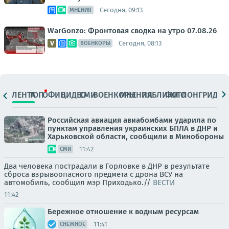
Сегодня, 09:13
МНЕНИЯ
WarGonzo: Фронтовая сводка на утро 07.08.26
Сегодня, 08:13
ВОЕНКОРЫ
ЛЕНТА
ТОП
ОФИЦ.
ВИДЕО
СМИ
ВОЕНКОРЫ
МНЕНИЯ
ПАБЛИКИ
ФОТО
ЛОНГРИДЫ
Российская авиация авиабомбами ударила по
пунктам управления украинских БПЛА в ДНР и
Харьковской области, сообщили в Минобороны
11:42
СМИ
Два человека пострадали в Горловке в ДНР в результате
сброса взрывоопасного предмета с дрона ВСУ на
автомобиль, сообщил мэр Приходько.//
ВЕСТИ
11:42
Бережное отношение к водным ресурсам
11:41
СНЕЖНОЕ