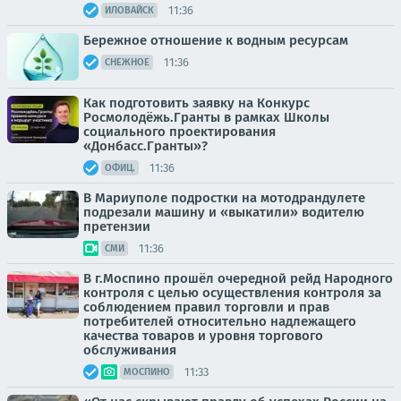
11:36
ИЛОВАЙСК
Бережное отношение к водным ресурсам
11:36
СНЕЖНОЕ
Как подготовить заявку на Конкурс
Росмолодёжь.Гранты в рамках Школы
социального проектирования
«Донбасс.Гранты»?
11:36
ОФИЦ.
В Мариуполе подростки на мотодрандулете
подрезали машину и «выкатили» водителю
претензии
11:36
СМИ
В г.Моспино прошёл очередной рейд Народного
контроля с целью осуществления контроля за
соблюдением правил торговли и прав
потребителей относительно надлежащего
качества товаров и уровня торгового
обслуживания
11:33
МОСПИНО