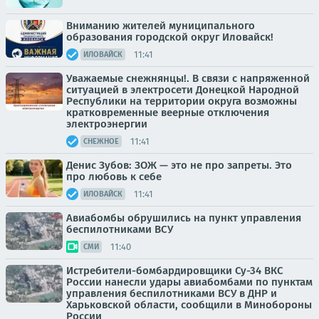
Вниманию жителей муниципального
образования городской округ Иловайск!
11:41
ИЛОВАЙСК
Уважаемые снежнянцы!. В связи с напряженной
ситуацией в электросети Донецкой Народной
Республики на территории округа возможны
кратковременные веерные отключения
электроэнергии
11:41
СНЕЖНОЕ
Денис Зубов: ЗОЖ — это не про запреты. Это
про любовь к себе
11:41
ИЛОВАЙСК
Авиабомбы обрушились на пункт управления
беспилотниками ВСУ
11:40
СМИ
Истребители-бомбардировщики Су-34 ВКС
России нанесли удары авиабомбами по пунктам
управления беспилотниками ВСУ в ДНР и
Харьковской области, сообщили в Минобороны
России