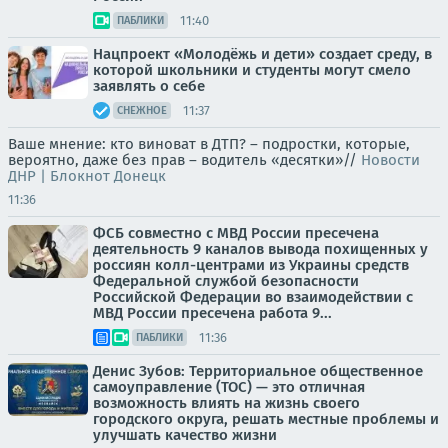
11:40
ПАБЛИКИ
Нацпроект «Молодёжь и дети» создает среду, в
которой школьники и студенты могут смело
заявлять о себе
11:37
СНЕЖНОЕ
Ваше мнение: кто виноват в ДТП? – подростки, которые,
вероятно, даже без прав – водитель «десятки»//
Новости
ДНР | Блокнот Донецк
11:36
ФСБ совместно с МВД России пресечена
деятельность 9 каналов вывода похищенных у
россиян колл-центрами из Украины средств
Федеральной службой безопасности
Российской Федерации во взаимодействии с
МВД России пресечена работа 9...
11:36
ПАБЛИКИ
Денис Зубов: Территориальное общественное
самоуправление (ТОС) — это отличная
возможность влиять на жизнь своего
городского округа, решать местные проблемы и
улучшать качество жизни