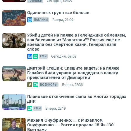
Сегодня, 08:49
ПАБЛИКИ
Одиночных групп все больше
Вчера, 21:09
ПАБЛИКИ
Убийц детей на пляже в Геленджике обменяем,
как боевиков из "Азовстали"? Россия ещё не
воевала без смертной казни. Генерал взял
слово
Сегодня, 09:02
СМИ
Дмитрий Стешин: Спешите видеть: на пляже
Гавайев били украинца-кандидата в палату
представителей от Демпартии
Вчера, 22:36
ВОЕНКОРЫ
Плановое отключение света во многих городах
ДНР!
Вчера, 22:19
СМИ
Михаил Онуфриенко: … с Михаилом
Онуфриенко …. Россия продала 18 Як-130
Вьетнаму