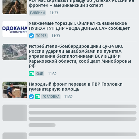
«От нас скрывают правду об успехах России на
фронте» – американский эксперт
11:33
ПАБЛИКИ
Уважаемые торезцы!. Филиал «Енакиевское
ПУВКХ» ГУП ДНР «ВОДА ДОНБАССА» сообщает
11:33
ТОРЕЗ
Истребители-бомбардировщики Су-34 ВКС
России ударили авиабомбами по пунктам
управления беспилотниками ВСУ в ДНР и
Харьковской области, сообщает Минобороны
РФ
11:32
СМИ
Народный фронт передал в ПВР Горловки
гуманитарную помощь
11:32
ГОРЛОВКА