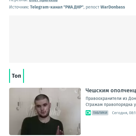
Источник:
Telegram-канал "РИА ДНР"
, репост
WarDonbass
Топ
Чешским ополченце
Правоохранители из Доне
Стражам правопорядка уд
Сегодня, 08:1
ПАБЛИКИ