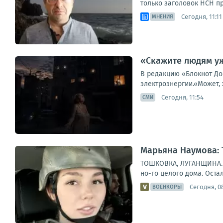
только заголовок НСН пр
Сегодня, 11:11
МНЕНИЯ
«Скажите людям уж
В редакцию «Блокнот До
электроэнергии.«Может, х
Сегодня, 11:54
СМИ
Марьяна Наумова:
ТОШКОВКА, ЛУГАНЩИНА. Н
но-го целого дома. Остал
Сегодня, 0
ВОЕНКОРЫ