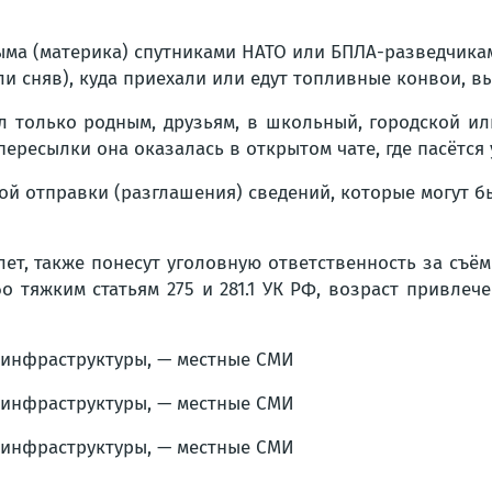
ыма (материка) спутниками НАТО или БПЛА-разведчиками
или сняв), куда приехали или едут топливные конвои, в
ул только родным, друзьям, в школьный, городской и
ересылки она оказалась в открытом чате, где пасётся 
вой отправки (разглашения) сведений, которые могут 
ет, также понесут уголовную ответственность за съё
о тяжким статьям 275 и 281.1 УК РФ, возраст привлече