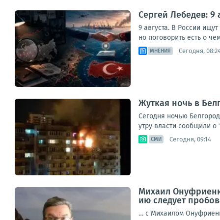
Сергей Лебедев: 9
9 августа. В России ищу
но поговорить есть о чем
Сегодня, 08:2
МНЕНИЯ
Жуткая ночь в Бел
Сегодня ночью Белгород
утру власти сообщили о 1
Сегодня, 09:14
СМИ
Михаил Онуфриенко
ию следует пробов
… с Михаилом Онуфриенк