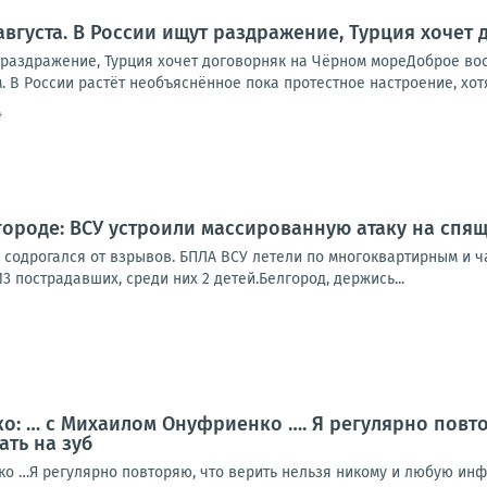
 августа. В России ищут раздражение, Турция хочет
т раздражение, Турция хочет договорняк на Чёрном мореДоброе во
. В России растёт необъяснённое пока протестное настроение, хотя
4
городе: ВСУ устроили массированную атаку на спя
 содрогался от взрывов. БПЛА ВСУ летели по многоквартирным и ч
3 пострадавших, среди них 2 детей.Белгород, держись...
: … с Михаилом Онуфриенко …. Я регулярно повто
ать на зуб
о …Я регулярно повторяю, что верить нельзя никому и любую инф-