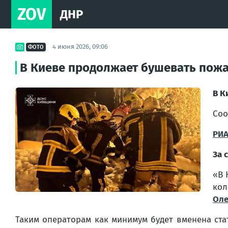
ZOV
ДНР
4 июня 2026, 09:06
ФОТО
В Киеве продолжает бушевать пожа
В К
Соо
РИА
За 
«В 
кол
Оле
Таким операторам как минимум будет вменена стат