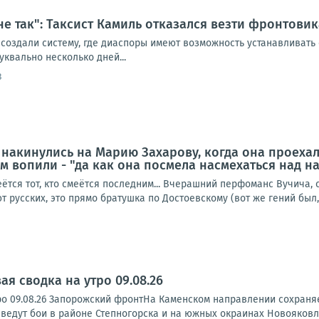
 не так": Таксист Камиль отказался везти фронтови
 создали систему, где диаспоры имеют возможность устанавливать
уквально несколько дней...
3
е накинулись на Марию Захарову, когда она проеха
м вопили - "да как она посмела насмехаться над 
еётся тот, кто смеётся последним... Вчерашний перфоманс Вучича,
 русских, это прямо братушка по Достоевскому (вот же гений был, 
я сводка на утро 09.08.26
ро 09.08.26 Запорожский фронтНа Каменском направлении сохраня
ведут бои в районе Степногорска и на южных окраинах Новояковле