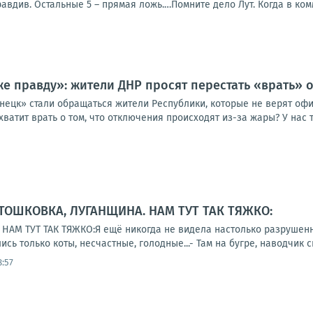
авдив. Остальные 5 – прямая ложь.…Помните дело Лут. Когда в комм
е правду»: жители ДНР просят перестать «врать» 
нецк» стали обращаться жители Республики, которые не верят о
ватит врать о том, что отключения происходят из-за жары? У нас то
 ТОШКОВКА, ЛУГАНЩИНА. НАМ ТУТ ТАК ТЯЖКО:
АМ ТУТ ТАК ТЯЖКО:Я ещё никогда не видела настолько разрушенног
ись только коты, несчастные, голодные...- Там на бугре, наводчик си
8:57