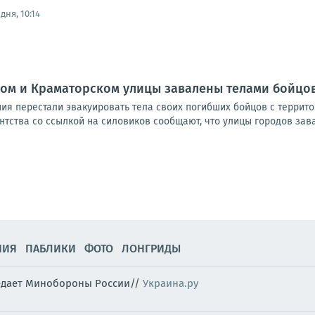
дня, 10:14
ком и Краматорском улицы завалены телами бойцов
ия перестали эвакуировать тела своих погибших бойцов с террит
тства со ссылкой на силовиков сообщают, что улицы городов зав
НИЯ
ПАБЛИКИ
ФОТО
ЛОНГРИДЫ
редает Минобороны России//
Украина.ру