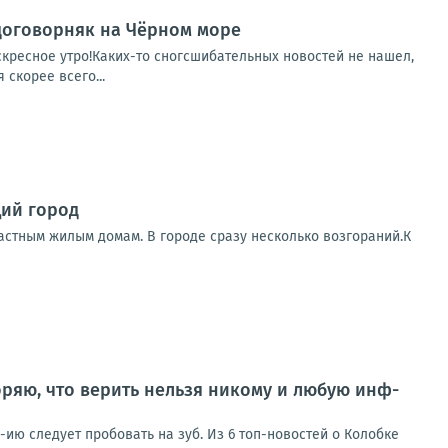
 договорняк на Чёрном море
скресное утро!Каких-то сногсшибательных новостей не нашел,
 скорее всего...
щий город
астным жилым домам. В городе сразу несколько возгораний.К
ряю, что верить нельзя никому и любую инф-
ию следует пробовать на зуб. Из 6 топ-новостей о Колобке