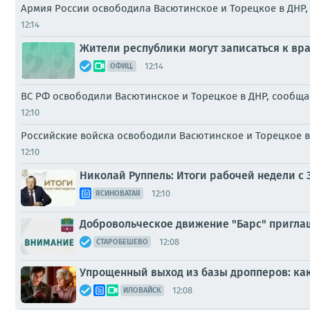
Армия России освободила Васютинское и Торецкое в ДН
12:14
Жители республики могут записаться к вра
12:14
ОФИЦ.
ВС РФ освободили Васютинское и Торецкое в ДНР, сообща
12:10
Российские войска освободили Васютинское и Торецкое 
12:10
Николай Руппель: Итоги рабочей недели с 3
12:10
ЯСИНОВАТАЯ
Добровольческое движение "Барс" приглаш
12:08
СТАРОБЕШЕВО
Упрощенный выход из базы дропперов: как 
12:08
ИЛОВАЙСК