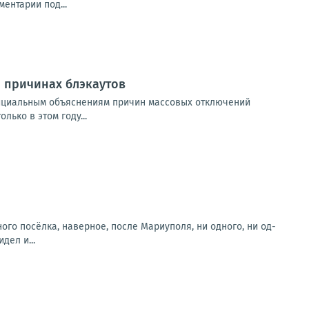
ентарии под...
о причинах блэкаутов
фициальным объяснениям причин массовых отключений
лько в этом году...
о посёлка, наверное, после Мариуполя, ни одного, ни од-
дел и...