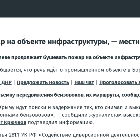
р на объекте инфраструктуры, — мест
иеве продолжает бушевать пожар на объекте инфраст
бщается, что речь идёт о промышленном объекте в Бо
 ДНР
|
Предложить новость
|
Наш чат
|
Проголосовать 
съемку передвижения бензовохов, их маршруты, сообще
Крыму идут поиски и задержания тех, кто снимал и вы
оннами бензовозов», — сообщили журналистам высоко
г Крючков
подтвердил информацию.
ья 281.1 УК РФ «Содействие диверсионной деятельност