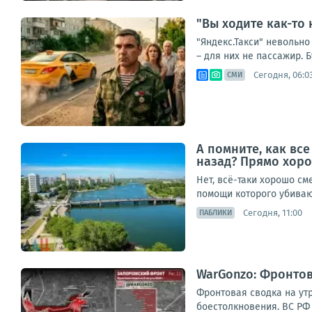
"Вы ходите как-то
"Яндекс.Такси" невольно
– для них не пассажир. Б
Сегодня, 06:0
СМИ
А помните, как вс
назад? Прямо хоро
Нет, всё-таки хорошо см
помощи которого убивают
Сегодня, 11:00
ПАБЛИКИ
WarGonzo: Фронтова
Фронтовая сводка на ут
боестолкновения. ВС РФ 