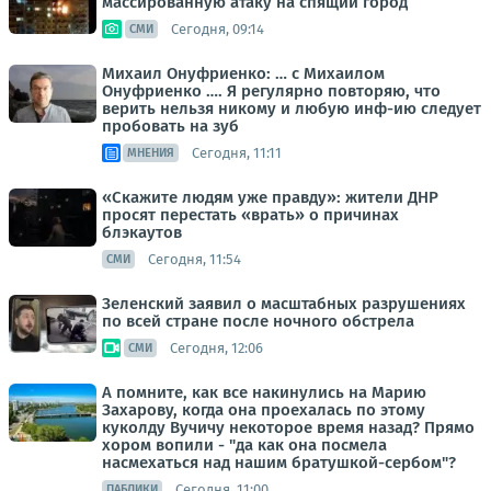
массированную атаку на спящий город
Сегодня, 09:14
СМИ
Михаил Онуфриенко: … с Михаилом
Онуфриенко …. Я регулярно повторяю, что
верить нельзя никому и любую инф-ию следует
пробовать на зуб
Сегодня, 11:11
МНЕНИЯ
«Скажите людям уже правду»: жители ДНР
просят перестать «врать» о причинах
блэкаутов
Сегодня, 11:54
СМИ
Зеленский заявил о масштабных разрушениях
по всей стране после ночного обстрела
Сегодня, 12:06
СМИ
А помните, как все накинулись на Марию
Захарову, когда она проехалась по этому
куколду Вучичу некоторое время назад? Прямо
хором вопили - "да как она посмела
насмехаться над нашим братушкой-сербом"?
Сегодня, 11:00
ПАБЛИКИ