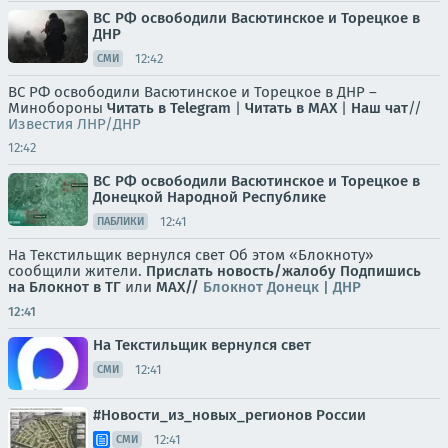
ВС РФ освободили Васютинское и Торецкое в
ДНР
12:42
СМИ
ВС РФ освободили Васютинское и Торецкое в ДНР –
Минобороны
Читать в Telegram
|
Читать в MAX
|
Наш чат
//
Известия ЛНР/ДНР
12:42
ВС РФ освободили Васютинское и Торецкое в
Донецкой Народной Республике
12:41
ПАБЛИКИ
На Текстильщик вернулся свет Об этом «Блокноту»
сообщили жители.
Прислать новость/жалобу
Подпишись
на Блокнот в ТГ
или
МАХ//
Блокнот Донецк | ДНР
12:41
На Текстильщик вернулся свет
12:41
СМИ
#Новости_из_новых_регионов России
12:41
СМИ