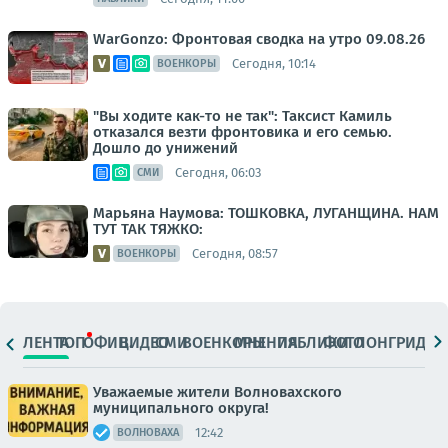
WarGonzo: Фронтовая сводка на утро 09.08.26
Сегодня, 10:14
ВОЕНКОРЫ
"Вы ходите как-то не так": Таксист Камиль
отказался везти фронтовика и его семью.
Дошло до унижений
Сегодня, 06:03
СМИ
Марьяна Наумова: ТОШКОВКА, ЛУГАНЩИНА. НАМ
ТУТ ТАК ТЯЖКО:
Сегодня, 08:57
ВОЕНКОРЫ
ЛЕНТА
ТОП
ОФИЦ.
ВИДЕО
СМИ
ВОЕНКОРЫ
МНЕНИЯ
ПАБЛИКИ
ФОТО
ЛОНГРИДЫ
Уважаемые жители Волновахского
муниципального округа!
12:42
ВОЛНОВАХА