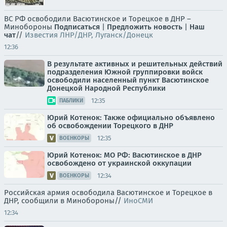
ВС РФ освободили Васютинское и Торецкое в ДНР –
Минобороны
Подписаться
|
Предложить новость
|
Наш
чат
//
Известия ЛНР/ДНР, Луганск/Донецк
12:36
В результате активных и решительных действий
подразделения Южной группировки войск
освободили населенный пункт Васютинское
Донецкой Народной Республики
12:35
ПАБЛИКИ
Юрий Котенок: Также официально объявлено
об освобождении Торецкого в ДНР
12:35
ВОЕНКОРЫ
Юрий Котенок: МО РФ: Васютинское в ДНР
освобождено от украинской оккупации
12:34
ВОЕНКОРЫ
Российская армия освободила Васютинское и Торецкое в
ДНР, сообщили в Минобороны//
ИноСМИ
12:34