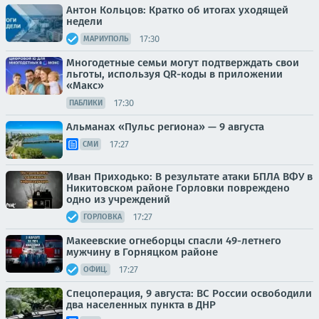
Антон Кольцов: Кратко об итогах уходящей
недели
17:30
МАРИУПОЛЬ
Многодетные семьи могут подтверждать свои
льготы, используя QR-коды в приложении
«Макс»
17:30
ПАБЛИКИ
Альманах «Пульс региона» — 9 августа
17:27
СМИ
Иван Приходько: В результате атаки БПЛА ВФУ в
Никитовском районе Горловки повреждено
одно из учреждений
17:27
ГОРЛОВКА
Макеевские огнеборцы спасли 49-летнего
мужчину в Горняцком районе
17:27
ОФИЦ.
Спецоперация, 9 августа: ВС России освободили
два населенных пункта в ДНР