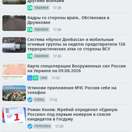
другими войнами
17:39
ПАБЛИКИ
Кадры со стороны врага.. Обстановка в
Дружковке
17:39
ПАБЛИКИ
Система «Купол Донбасса» и мобильные
огневые группы за неделю предотвратили 136
террористических атак со стороны ВСУ
17:36
ПАБЛИКИ
Карта спецоперации Вооруженных сил России
на Украине на 09.08.2026
17:33
СМИ
Установи приложение МЧC России себe на
телефон
17:32
ОФИЦ.
Роман Конев: Жребий определил «Единую
Россию» под первым номером в списке
кандидатов в Госдуму
17:30
ГОРЛОВКА