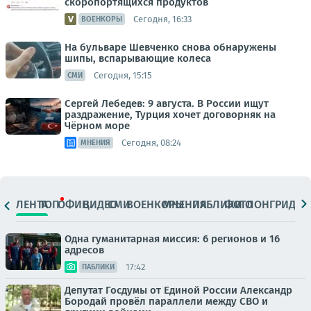
скоропортящихся продуктов
Сегодня, 16:33
ВОЕНКОРЫ
На бульваре Шевченко снова обнаружены
шипы, вспарывающие колеса
Сегодня, 15:15
СМИ
Сергей Лебедев: 9 августа. В России ищут
раздражение, Турция хочет договорняк на
Чёрном море
Сегодня, 08:24
МНЕНИЯ
ЛЕНТА
ТОП
ОФИЦ.
ВИДЕО
СМИ
ВОЕНКОРЫ
МНЕНИЯ
ПАБЛИКИ
ФОТО
ЛОНГРИДЫ
Одна гуманитарная миссия: 6 регионов и 16
адресов
17:42
ПАБЛИКИ
Депутат Госдумы от Единой России Александр
Бородай провёл параллели между СВО и