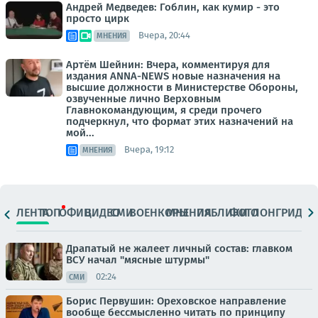
Андрей Медведев: Гоблин, как кумир - это
просто цирк
Вчера, 20:44
МНЕНИЯ
Артём Шейнин: Вчера, комментируя для
издания ANNA-NEWS новые назначения на
высшие должности в Министерстве Обороны,
озвученные лично Верховным
Главнокомандующим, я среди прочего
подчеркнул, что формат этих назначений на
мой...
Вчера, 19:12
МНЕНИЯ
ЛЕНТА
ТОП
ОФИЦ.
ВИДЕО
СМИ
ВОЕНКОРЫ
МНЕНИЯ
ПАБЛИКИ
ФОТО
ЛОНГРИДЫ
Драпатый не жалеет личный состав: главком
ВСУ начал "мясные штурмы"
02:24
СМИ
Борис Первушин: Ореховское направление
вообще бессмысленно читать по принципу