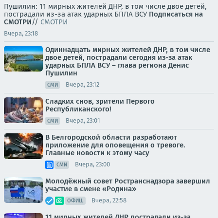
Пушилин: 11 мирных жителей ДНР, в том числе двое детей,
пострадали из-за атак ударных БПЛА ВСУ
Подписаться на
СМОТРИ
//
СМОТРИ
Вчера, 23:18
Одиннадцать мирных жителей ДНР, в том числе
двое детей, пострадали сегодня из-за атак
ударных БПЛА ВСУ – глава региона Денис
Пушилин
Вчера, 23:12
СМИ
Сладких снов, зрители Первого
Республиканского!
Вчера, 23:01
СМИ
В Белгородской области разработают
приложение для оповещения о тревоге.
Главные новости к этому часу
Вчера, 23:00
СМИ
Молодёжный совет Ространснадзора завершил
участие в смене «Родина»
Вчера, 22:58
ОФИЦ.
11 мирных жителей ДНР пострадали из-за