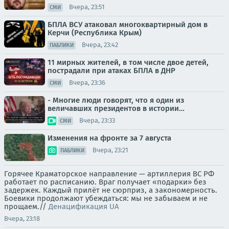
Вчера, 23:51
СМИ
БПЛА ВСУ атаковал многоквартирный дом в
Керчи (Республика Крым)
Вчера, 23:42
ПАБЛИКИ
11 мирных жителей, в том числе двое детей,
пострадали при атаках БПЛА в ДНР
Вчера, 23:36
СМИ
- Многие люди говорят, что я один из
величавших президентов в истории…
Вчера, 23:33
СМИ
Изменения на фронте за 7 августа
Вчера, 23:21
ПАБЛИКИ
Горячее Краматорское направление — артиллерия ВС РФ
работает по расписанию. Враг получает «подарки» без
задержек. Каждый прилёт не сюрприз, а закономерность.
Боевики продолжают убеждаться: мы не забываем и не
прощаем.//
Денацификация UA
Вчера, 23:18