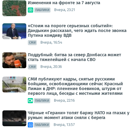
Изменения на фронте за 7 августа
Вчера, 23:21
ПАБЛИКИ
«Стоим на пороге серьезных событий»:
Дандыкин рассказал, чего ждать после звонка
Путина комдиву ВДВ
Вчера, 16:54
СМИ
Поддубный: битва за север Донбасса может
стать тяжелейшей с начала СВО
Вчера, 20:36
СМИ
СМИ публикуют кадры, снятые русскими
бойцами, освобождающими сейчас Красный
Лиман в ДНР: пленение боевиков, штурм от
первого лица, беседы с местными жителями
Вчера, 22:16
ПАБЛИКИ
Чёрные «Герани» топят баржу НАТО на глазах у
румын: момент атаки сняли с берега
Вчера, 13:57
ПАБЛИКИ