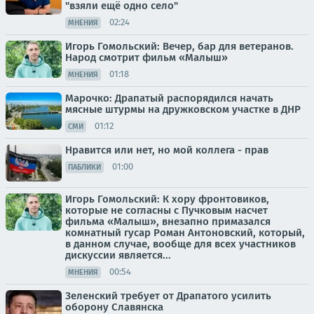
"взяли ещё одно село"
02:24
МНЕНИЯ
Игорь Гомольский: Вечер, бар для ветеранов.
Народ смотрит фильм «Малыш»
01:18
МНЕНИЯ
Марочко: Драпатый распорядился начать
мясные штурмы на дружковском участке в ДНР
01:12
СМИ
Нравится или нет, но мой коллега - прав
01:00
ПАБЛИКИ
Игорь Гомольский: К хору фронтовиков,
которые не согласны с Пучковым насчет
фильма «Малыш», внезапно примазался
комнатный гусар Роман Антоновский, который,
в данном случае, вообще для всех участников
дискуссии является...
00:54
МНЕНИЯ
Зеленский требует от Драпатого усилить
оборону Славянска