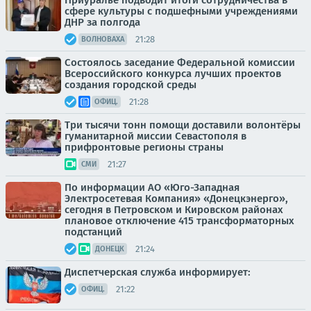
Приуралье подводит итоги сотрудничества в
сфере культуры с подшефными учреждениями
ДНР за полгода
21:28
ВОЛНОВАХА
Состоялось заседание Федеральной комиссии
Всероссийского конкурса лучших проектов
создания городской среды
21:28
ОФИЦ.
Три тысячи тонн помощи доставили волонтёры
гуманитарной миссии Севастополя в
прифронтовые регионы страны
21:27
СМИ
По информации АО «Юго-Западная
Электросетевая Компания» «Донецкэнерго»,
сегодня в Петровском и Кировском районах
плановое отключение 415 трансформаторных
подстанций
21:24
ДОНЕЦК
Диспетчерская служба информирует:
21:22
ОФИЦ.