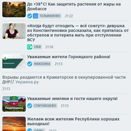
До +38°С! Как защитить растения от жары на
Донбассе
21:22
ТЕЛЬМАНОВО
«Когда будут отходить — всё сожгут»: девушка
из Константиновки рассказала, как пряталась от
обстрелов и потеряла мать при отступлении
ВСУ
21:18
СМИ
Уважаемые жители Горняцкого района!
21:13
МАКЕЕВКА
Взрывы раздаются в Краматорске в оккупированной части
ДНР//
Украина.ру
21:13
Уважаемые земляки и гости нашего округа!
21:13
СТАРОБЕШЕВО
Желаем всем жителям Республики хороших
выходных!
21:13
ОФИЦ.