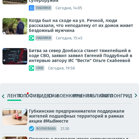
супероружия
Сегодня, 14:05
ПАБЛИКИ
Когда был на сходе на ул. Речной, люди
рассказали, что неподалеку от их домов живет
бездомный мужчина
Сегодня, 15:45
ПАБЛИКИ
Битва за север Донбасса станет тяжелейшей в
ходе СВО, заявил заявил Евгений Поддубный в
интервью автору ИС "Вести" Ольге Скабеевой
Сегодня, 19:58
СМИ
ЛЕНТА
ТОП
ОФИЦ.
ВИДЕО
СМИ
ВОЕНКОРЫ
МНЕНИЯ
ПАБЛИКИ
ФОТО
ЛОНГРИДЫ
Губкинские предприниматели поддержали
жителей подшефных территорий в рамках
акции #МыВместе
21:30
ВОЛНОВАХА