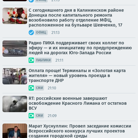
С сегодняшнего дня в Калининском районе
Донецка после капитального ремонта
возобновило работу отделение МФЦ,
расположенное на бульваре Шевченко, 17
21:13
ОФИЦ.
Радио ПИКА поддерживает своих коллег по
эфиру — и их инициативу по предупреждению
людей на дорогах Юго-Запада России
21:11
ПАБЛИКИ
Оплата проще! Терминалы и «Золотая карта
жителя» — новый уровень проезда в
транспорте ДНР
21:10
СМИ
RT: российские военные завершают
освобождение Красного Лимана от остатков
ВСУ
21:09
СМИ
Марат Хуснуллин: Провел заседание комиссии
Всероссийского конкурса лучших проектов
создания городской среды