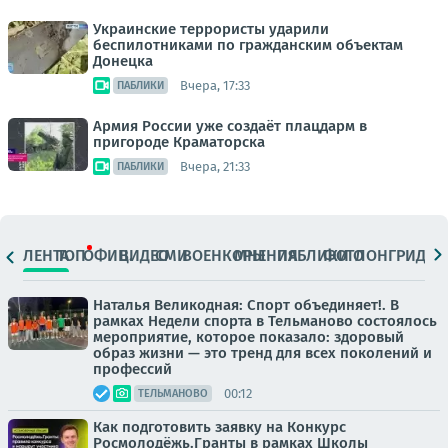
Украинские террористы ударили
беспилотниками по гражданским объектам
Донецка
Вчера, 17:33
ПАБЛИКИ
Армия России уже создаёт плацдарм в
пригороде Краматорска
Вчера, 21:33
ПАБЛИКИ
ЛЕНТА
ТОП
ОФИЦ.
ВИДЕО
СМИ
ВОЕНКОРЫ
МНЕНИЯ
ПАБЛИКИ
ФОТО
ЛОНГРИДЫ
Наталья Великодная: Спорт объединяет!. В
рамках Недели спорта в Тельманово состоялось
мероприятие, которое показало: здоровый
образ жизни — это тренд для всех поколений и
профессий
00:12
ТЕЛЬМАНОВО
Как подготовить заявку на Конкурс
Росмолодёжь.Гранты в рамках Школы