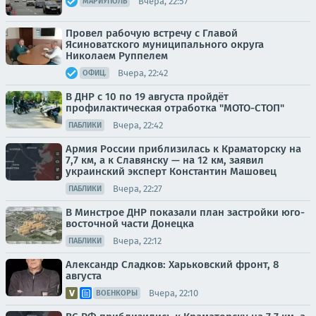
Вчера, 22:57
МАРИУПОЛЬ
Провел рабочую встречу с Главой
Ясиноватского муниципального округа
Николаем Руппелем
Вчера, 22:42
ОФИЦ.
В ДНР с 10 по 19 августа пройдёт
профилактическая отработка "МОТО-СТОП"
Вчера, 22:42
ПАБЛИКИ
Армия России приблизилась к Краматорску на
7,7 км, а к Славянску — на 12 км, заявил
украинский эксперт Константин Машовец
Вчера, 22:27
ПАБЛИКИ
В Минстрое ДНР показали план застройки юго-
восточной части Донецка
Вчера, 22:12
ПАБЛИКИ
Александр Сладков: Харьковский фронт, 8
августа
Вчера, 22:10
ВОЕНКОРЫ