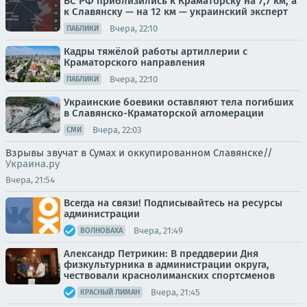
ВС РФ приблизились к Краматорску на 7,7 км, а
к Славянску — на 12 км — украинский эксперт
Вчера, 22:10
ПАБЛИКИ
Кадры тяжёлой работы артиллерии с
Краматорского направления
Вчера, 22:10
ПАБЛИКИ
Украинские боевики оставляют тела погибших
в Славянско-Краматорской агломерации
Вчера, 22:03
СМИ
Взрывы звучат в Сумах и оккупированном Славянске//
Украина.ру
Вчера, 21:54
Всегда на связи! Подписывайтесь на ресурсы
администрации
Вчера, 21:49
ВОЛНОВАХА
Александр Петрикин: В преддверии Дня
физкультурника в администрации округа,
чествовали краснолиманских спортсменов
Вчера, 21:45
КРАСНЫЙ ЛИМАН