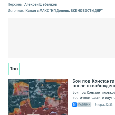
Персоны:
Алексей Шебалков
Источник:
Канал в МАКС "КП Донeцк. ВСЕ НОВОСТИ ДНР"
Топ
Бои под Константи
после освобожден
Бои под Константиновко
восточном фланге идут о
Вчера, 22:33
ПАБЛИКИ