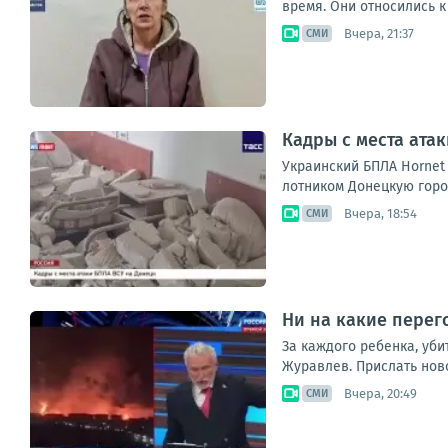
время. Они относились к
Вчера, 21:37
СМИ
Кадры с места ата
Укра­ин­ский БПЛА Hornet а
лот­ни­ком Донец­кую город
Вчера, 18:54
СМИ
Ни на какие перег
За каждого ребенка, уби
Журавлев. Прислать нов
Вчера, 20:49
СМИ