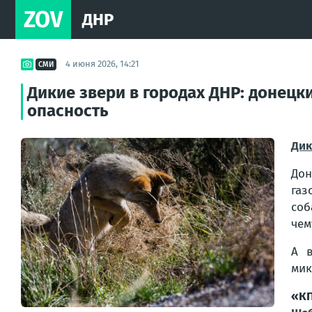
ZOV
ДНР
4 июня 2026, 14:21
СМИ
Дикие звери в городах ДНР: донецки
опасность
Дик
Дон
газ
соб
чем
А в
мик
«К