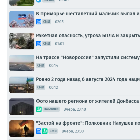
В Приморье шестилетний мальчик выпал из
02:15
СМИ
Ракетная опасность, угроза БПЛА и закрыт
01:01
СМИ
На трассе "Новороссия" запустили систем
00:14
СМИ
Ровно 2 года назад 6 августа 2024 года н
00:12
СМИ
Фото нашего региона от жителей Донбасса 
Вчера, 23:48
ПАБЛИКИ
"Застой на фронте": Полковник Нахушев п
Вчера, 23:30
СМИ