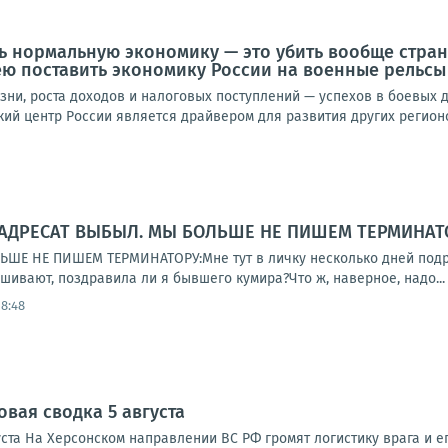
ть нормальную экономику — это убить вообще стра
ю поставить экономику России на военные рельсы
зни, роста доходов и налоговых поступлений — успехов в боевых 
й центр России является драйвером для развития других регионов
 АДРЕСАТ ВЫБЫЛ. МЫ БОЛЬШЕ НЕ ПИШЕМ ТЕРМИНАТ
ШЕ НЕ ПИШЕМ ТЕРМИНАТОРУ:Мне тут в личку несколько дней подря
ашивают, поздравила ли я бывшего кумира?Что ж, наверное, надо...
18:48
овая сводка 5 августа
ста На Херсонском направлении ВС РФ громят логистику врага и ег