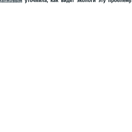
балковым
уточнила, как видят экологи эту проблем