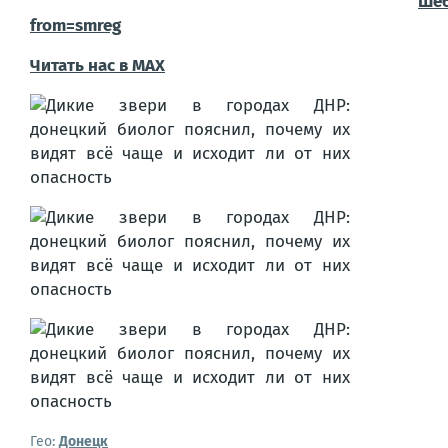
Ше
from=smreg
Читать нас в МАХ
Гео:
Донецк