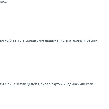
ло...
иб. 5 авгу­ста укра­ин­ские наци­о­на­ли­сты ата­ко­ва­ли бес­пи­
ты с лица земли.Депутат, лидер партии «Родина» Алексей