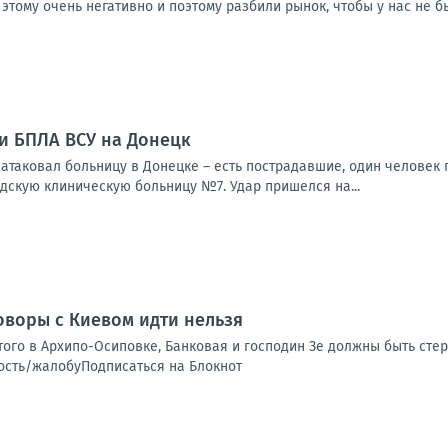
 этому очень негативно и поэтому разбили рынок, чтобы у нас не бы
ки БПЛА ВСУ на Донецк
та­ко­вал боль­ни­цу в Донец­ке – есть постра­дав­шие, один чело­век пог
­скую кли­ни­че­скую боль­ни­цу №7. Удар при­шел­ся на...
оворы с Киевом идти нельзя
того в Архипо-Осиповке, Банковая и господин Зе должны быть стер
ость/жалобуПодписаться на Блокнот