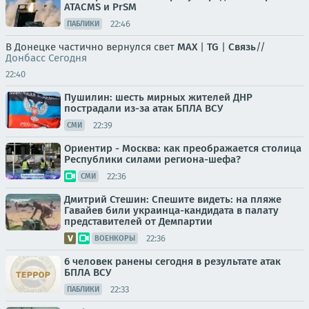
ATACMS и PrSM
22:46
ПАБЛИКИ
В Донецке частично вернулся свет
MAX
|
TG
|
Связь
//
Донбасс Сегодня
22:40
Пушилин: шесть мирных жителей ДНР
пострадали из-за атак БПЛА ВСУ
22:39
СМИ
Ориентир - Москва: как преображается столица
Республики силами региона-шефа?
22:36
СМИ
Дмитрий Стешин: Спешите видеть: на пляже
Гавайев били украинца-кандидата в палату
представителей от Демпартии
22:36
ВОЕНКОРЫ
6 человек ранены сегодня в результате атак
БПЛА ВСУ
22:33
ПАБЛИКИ