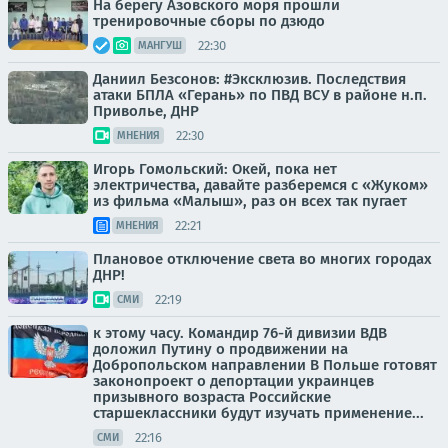
На берегу Азовского моря прошли
тренировочные сборы по дзюдо
22:30
МАНГУШ
Даниил Безсонов: #Эксклюзив. Последствия
атаки БПЛА «Герань» по ПВД ВСУ в районе н.п.
Приволье, ДНР
22:30
МНЕНИЯ
Игорь Гомольский: Окей, пока нет
электричества, давайте разберемся с «Жуком»
из фильма «Малыш», раз он всех так пугает
22:21
МНЕНИЯ
Плановое отключение света во многих городах
ДНР!
22:19
СМИ
к этому часу. Командир 76-й дивизии ВДВ
доложил Путину о продвижении на
Добропольском направлении В Польше готовят
законопроект о депортации украинцев
призывного возраста Российские
старшеклассники будут изучать применение...
22:16
СМИ