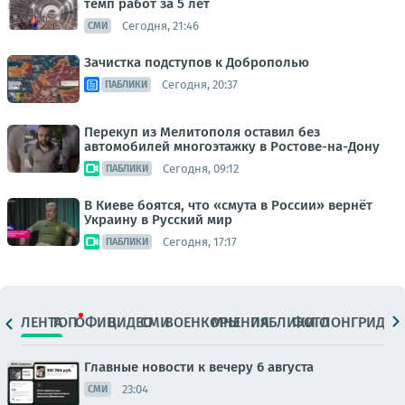
темп работ за 5 лет
Сегодня, 21:46
СМИ
Зачистка подступов к Доброполью
Сегодня, 20:37
ПАБЛИКИ
Перекуп из Мелитополя оставил без
автомобилей многоэтажку в Ростове-на-Дону
Сегодня, 09:12
ПАБЛИКИ
В Киеве боятся, что «смута в России» вернёт
Украину в Русский мир
Сегодня, 17:17
ПАБЛИКИ
ЛЕНТА
ТОП
ОФИЦ.
ВИДЕО
СМИ
ВОЕНКОРЫ
МНЕНИЯ
ПАБЛИКИ
ФОТО
ЛОНГРИДЫ
Главные новости к вечеру 6 августа
23:04
СМИ