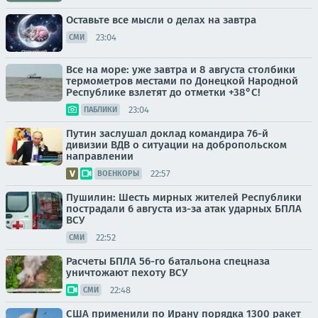
Оставьте все мысли о делах на завтра
23:04
СМИ
Все на море: уже завтра и 8 августа столбики
термометров местами по Донецкой Народной
Республике взлетят до отметки +38°C!
23:04
ПАБЛИКИ
Путин заслушал доклад командира 76-й
дивизии ВДВ о ситуации на добропольском
направлении
22:57
ВОЕНКОРЫ
Пушилин: Шесть мирных жителей Республики
пострадали 6 августа из-за атак ударных БПЛА
ВСУ
22:52
СМИ
Расчеты БПЛА 56-го батальона спецназа
уничтожают пехоту ВСУ
22:48
СМИ
США применили по Ирану порядка 1300 ракет