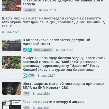
Главное от Рыбаря. дайджест материалов за 6
августа
Вчера, 23:31
ПАБЛИКИ
Шесть мирных жителей пострадали сегодня в результате
атак украинских дронов на ДНР, сообщил Денис Пушилин.//
ВЕСТИ
Вчера, 23:28
В Амвросиевке развивается доступный
массовый спорт
Вчера, 23:28
АМВРОСИЕВКА
Минус 40 кг за одну боевую задачу: российский
военный с позывным "Мобилей" рассказал
военному корреспонденту “Известий” Егору
Кильдибекову о штурме под Славянском
Вчера, 23:27
СМИ
Шесть мирных жителей пострадали при атаках
БПЛА на ДНР. Новости СВО
Вчера, 23:18
СМИ
Главные новости к вечеру 6 августа
Вчера, 23:04
СМИ