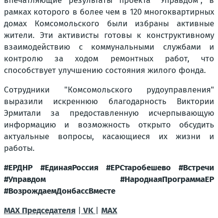
впечатляющие результаты проекта "Управдом", в
рамках которого в более чем в 120 многоквартирных
домах Комсомольского были избраны активные
жители. Эти активисты готовы к конструктивному
взаимодействию с коммунальными службами и
контролю за ходом ремонтных работ, что
способствует улучшению состояния жилого фонда.
Сотрудники "Комсомольского рудоуправления"
выразили искреннюю благодарность Виктории
Эрмитали за предоставленную исчерпывающую
информацию и возможность открыто обсудить
актуальные вопросы, касающиеся их жизни и
работы.
#ЕРДНР #ЕдинаяРоссия #ЕРСтаробешево #Встречи
#Управдом #НароднаяПрограммаЕР
#ВозрождаемДонбассВместе
МАХ Председателя
|
VK
|
MAX