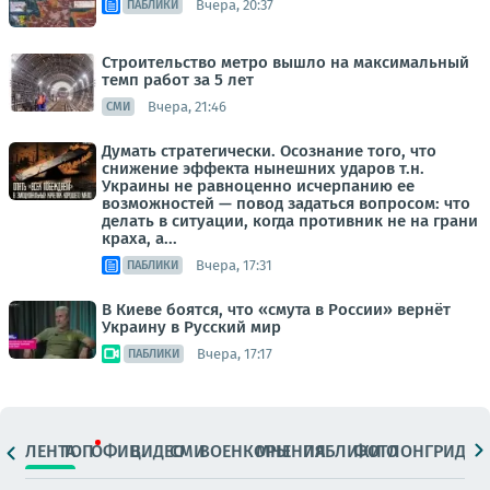
Вчера, 20:37
ПАБЛИКИ
Строительство метро вышло на максимальный
темп работ за 5 лет
Вчера, 21:46
СМИ
Думать стратегически. Осознание того, что
снижение эффекта нынешних ударов т.н.
Украины не равноценно исчерпанию ее
возможностей — повод задаться вопросом: что
делать в ситуации, когда противник не на грани
краха, а...
Вчера, 17:31
ПАБЛИКИ
В Киеве боятся, что «смута в России» вернёт
Украину в Русский мир
Вчера, 17:17
ПАБЛИКИ
ЛЕНТА
ТОП
ОФИЦ.
ВИДЕО
СМИ
ВОЕНКОРЫ
МНЕНИЯ
ПАБЛИКИ
ФОТО
ЛОНГРИДЫ