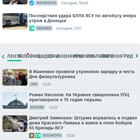
Сегодня, 10:49
МАРИУПОЛЬ
Последствия удара БПЛА ВСУ по автобусу вчера
утром в Донецке
Сегодня, 12:17
ПАБЛИКИ
ЛЕНТА
ТОП
ОФИЦ.
ВИДЕО
СМИ
ВОЕНКОРЫ
МНЕНИЯ
ПАБЛИКИ
ФОТО
ЛОНГРИДЫ
В Макеевке провели утреннюю зарядку в честь
Дня физкультурника
13:33
СМИ
Роман Насонов: На Украине священника УПЦ
приговорили к 15 годам тюрьмы
13:33
МНЕНИЯ
Дмитрий Зименкин: Штурма ворвались в подвал
дома Красного Лимана и взяли в плен бойцов
63 бригады ВСУ
13:33
ВОЕНКОРЫ