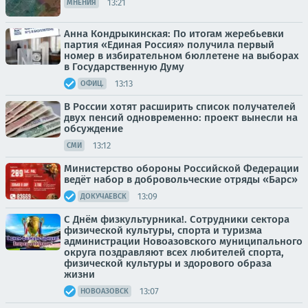
13:21
МНЕНИЯ
Анна Кондрыкинская: По итогам жеребьевки
партия «Единая Россия» получила первый
номер в избирательном бюллетене на выборах
в Государственную Думу
13:13
ОФИЦ.
В России хотят расширить список получателей
двух пенсий одновременно: проект вынесли на
обсуждение
13:12
СМИ
Министерство обороны Российской Федерации
ведёт набор в добровольческие отряды «Барс»
13:09
ДОКУЧАЕВСК
С Днём физкультурника!. Сотрудники сектора
физической культуры, спорта и туризма
администрации Новоазовского муниципального
округа поздравляют всех любителей спорта,
физической культуры и здорового образа
жизни
13:07
НОВОАЗОВСК