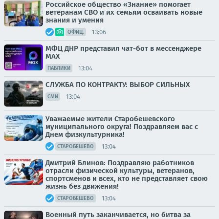
Российское общество «Знание» помогает
ветеранам СВО и их семьям осваивать новые
знания и умения
13:06
ОФИЦ.
МФЦ ДНР представил чат-бот в мессенджере
MAX
13:04
ПАБЛИКИ
СЛУЖБА ПО КОНТРАКТУ: ВЫБОР СИЛЬНЫХ
13:04
СМИ
Уважаемые жители Старобешевского
муниципального округа! Поздравляем вас с
Днем физкультурника!
13:04
СТАРОБЕШЕВО
Дмитрий Блинов: Поздравляю работников
отрасли физической культуры, ветеранов,
спортсменов и всех, кто не представляет свою
жизнь без движения!
13:04
СТАРОБЕШЕВО
Военный путь заканчивается, но битва за