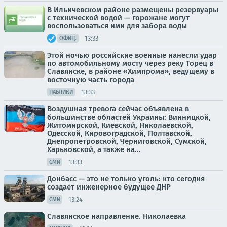
В Ильичевском районе размещены резервуары
с технической водой — горожане могут
воспользоваться ими для забора воды
13:33
ОФИЦ.
Этой ночью российские военные нанесли удар
по автомобильному мосту через реку Торец в
Славянске, в районе «Химпрома», ведущему в
восточную часть города
13:33
ПАБЛИКИ
Воздушная тревога сейчас объявлена в
большинстве областей Украины: Винницкой,
Житомирской, Киевской, Николаевской,
Одесской, Кировоградской, Полтавской,
Днепропетровской, Черниговской, Сумской,
Харьковской, а также на...
13:33
СМИ
Донбасс — это не только уголь: кто сегодня
создаёт инженерное будущее ДНР
13:24
СМИ
Славянское направление. Николаевка