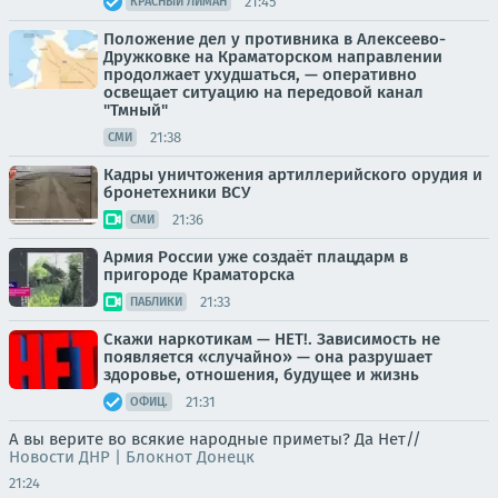
21:45
КРАСНЫЙ ЛИМАН
Положение дел у противника в Алексеево-
Дружковке на Краматорском направлении
продолжает ухудшаться, — оперативно
освещает ситуацию на передовой канал
"Тмный"
21:38
СМИ
Кадры уничтожения артиллерийского орудия и
бронетехники ВСУ
21:36
СМИ
Армия России уже создаёт плацдарм в
пригороде Краматорска
21:33
ПАБЛИКИ
Скажи наркотикам — НЕТ!. Зависимость не
появляется «случайно» — она разрушает
здоровье, отношения, будущее и жизнь
21:31
ОФИЦ.
А вы верите во всякие народные приметы? Да Нет//
Новости ДНР | Блокнот Донецк
21:24