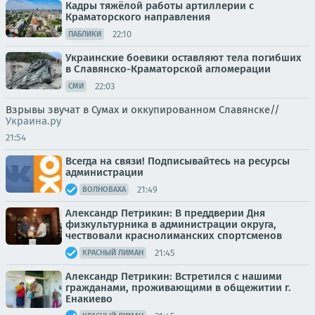
Кадры тяжёлой работы артиллерии с
Краматорского направления
22:10
ПАБЛИКИ
Украинские боевики оставляют тела погибших
в Славянско-Краматорской агломерации
22:03
СМИ
Взрывы звучат в Сумах и оккупированном Славянске//
Украина.ру
21:54
Всегда на связи! Подписывайтесь на ресурсы
администрации
21:49
ВОЛНОВАХА
Александр Петрикин: В преддверии Дня
физкультурника в администрации округа,
чествовали краснолиманских спортсменов
21:45
КРАСНЫЙ ЛИМАН
Александр Петрикин: Встретился с нашими
гражданами, проживающими в общежитии г.
Енакиево