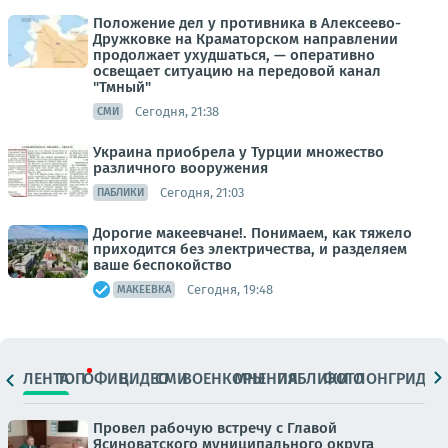
Положение дел у противника в Алексеево-
Дружковке на Краматорском направлении
продолжает ухудшаться, — оперативно
освещает ситуацию на передовой канал
"Тмный"
Сегодня, 21:38
СМИ
Украина приобрела у Турции множество
различного вооружения
Сегодня, 21:03
ПАБЛИКИ
Дорогие макеевчане!. Понимаем, как тяжело
приходится без электричества, и разделяем
ваше беспокойство
Сегодня, 19:48
МАКЕЕВКА
ЛЕНТА
ТОП
ОФИЦ.
ВИДЕО
СМИ
ВОЕНКОРЫ
МНЕНИЯ
ПАБЛИКИ
ФОТО
ЛОНГРИДЫ
Провел рабочую встречу с Главой
Ясиноватского муниципального округа