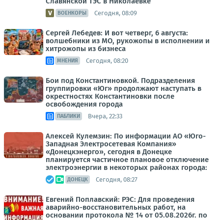
Славянской ТЭС в Николаевке
Сегодня, 08:09
ВОЕНКОРЫ
Сергей Лебедев: И вот четверг, 6 августа:
волшебники из МО, рукожопы в исполнении и
хитрожопы из бизнеса
Сегодня, 08:20
МНЕНИЯ
Бои под Константиновкой. Подразделения
группировки «Юг» продолжают наступать в
окрестностях Константиновки после
освобождения города
Вчера, 22:33
ПАБЛИКИ
Алексей Кулемзин: По информации АО «Юго-
Западная Электросетевая Компания»
«Донецкэнерго», сегодня в Донецке
планируется частичное плановое отключение
электроэнергии в некоторых районах города:
Сегодня, 08:27
ДОНЕЦК
Евгений Поплавский: РЭС: Для проведения
аварийно-восстановительных работ, на
основании протокола № 14 от 05.08.2026г. по