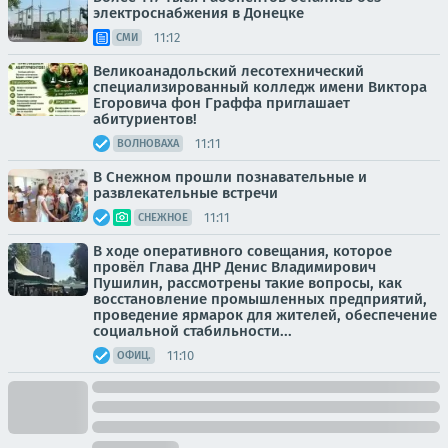
электроснабжения в Донецке
11:12
СМИ
Великоанадольский лесотехнический
специализированный колледж имени Виктора
Егоровича фон Граффа приглашает
абитуриентов!
11:11
ВОЛНОВАХА
В Снежном прошли познавательные и
развлекательные встречи
11:11
СНЕЖНОЕ
В ходе оперативного совещания, которое
провёл Глава ДНР Денис Владимирович
Пушилин, рассмотрены такие вопросы, как
восстановление промышленных предприятий,
проведение ярмарок для жителей, обеспечение
социальной стабильности...
11:10
ОФИЦ.