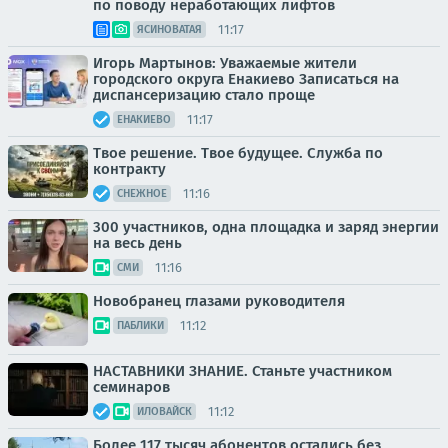
по поводу неработающих лифтов
11:17
ЯСИНОВАТАЯ
Игорь Мартынов: Уважаемые жители
городского округа Енакиево Записаться на
диспансеризацию стало проще
11:17
ЕНАКИЕВО
Твое решение. Твое будущее. Служба по
контракту
11:16
СНЕЖНОЕ
300 участников, одна площадка и заряд энергии
на весь день
11:16
СМИ
Новобранец глазами руководителя
11:12
ПАБЛИКИ
НАСТАВНИКИ ЗНАНИЕ. Станьте участником
семинаров
11:12
ИЛОВАЙСК
Более 117 тысяч абонентов остались без