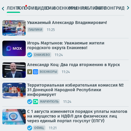
ЛЕНТА
ТОП
ОФИЦ.
ВИДЕО
СМИ
ВОЕНКОРЫ
МНЕНИЯ
ПАБЛИКИ
ФОТО
ЛОНГРИДЫ
Уважаемый Александр Владимирович!
11:25
ПАБЛИКИ
Игорь Мартынов: Уважаемые жители
городского округа Енакиево!
11:24
ЕНАКИЕВО
Александр Коц: Два года вторжению в Курск
11:24
ВОЕНКОРЫ
Территориальная избирательная комиссия №
31 Донецкой Народной Республики
информирует
11:24
МАРИУПОЛЬ
С 1 августа изменяется порядок уплаты налогов
на имущество и НДФЛ для физических лиц
через единый портал госуслуг (ЕПГУ)
11:21
ОФИЦ.