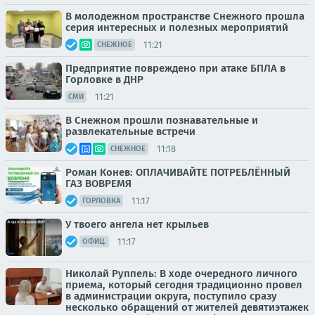
В молодежном пространстве Снежного прошла
серия интересных и полезных мероприятий
11:21
СНЕЖНОЕ
Предприятие повреждено при атаке БПЛА в
Горловке в ДНР
11:21
СМИ
В Снежном прошли познавательные и
развлекательные встречи
11:18
СНЕЖНОЕ
Роман Конев: ОПЛАЧИВАЙТЕ ПОТРЕБЛЁННЫЙ
ГАЗ ВОВРЕМЯ
11:17
ГОРЛОВКА
У твоего ангела нет крыльев
11:17
ОФИЦ.
Николай Руппель: В ходе очередного личного
приема, который сегодня традиционно провел
в администрации округа, поступило сразу
несколько обращений от жителей девятиэтажек