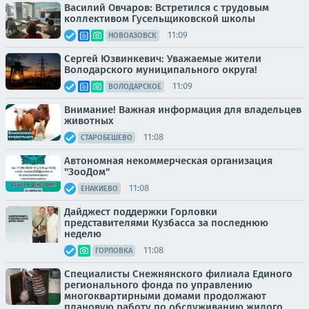
Василий Овчаров: Встретился с трудовым
коллективом Гусельщиковской школы
11:09
НОВОАЗОВСК
Сергей Юзвинкевич: Уважаемые жители
Володарского муниципального округа!
11:09
ВОЛОДАРСКОЕ
Внимание! Важная информация для владельцев
животных
11:08
СТАРОБЕШЕВО
Автономная некоммерческая организация
"ЗооДом"
11:08
ЕНАКИЕВО
Дайджест поддержки Горловки
представителями Кузбасса за последнюю
неделю
11:08
ГОРЛОВКА
Специалисты Снежнянского филиала Единого
регионального фонда по управлению
многоквартирными домами продолжают
плановую работу по обслуживанию жилого