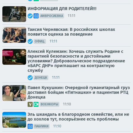
ИНФОРМАЦИЯ ДЛЯ РОДИТЕЛЕЙ!!!
11:11
АМВРОСИЕВКА
Таисия Чернявская: В российских школах
появится оценка за поведение
11:11
ОФИЦ.
Алексей Кулемзин: Хочешь служить Родине с
гарантией безопасности и достойными
условиями? Добровольческое подразделение
«БАРС ДНР» приглашает на контрактную
службу
11:11
ДОНЕЦК
Павел Кукушкин: Очередной гуманитарный груз
доставил бойцам «Пятнашки» и пациентам РТЦ
Донецка
11:10
ВОЕНКОРЫ
Эль шкандаль в благородном семействе, или не
до хохлов тут, посерьёзнее есть проблемы
11:10
ПАБЛИКИ