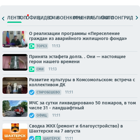
ЛЕНТА
ТОП
ОФИЦ.
ВИДЕО
СМИ
ВОЕНКОРЫ
МНЕНИЯ
ПАБЛИКИ
ФОТО
ЛОНГРИДЫ
О реализации программы «Переселение
граждан из аварийного жилищного фонда»
11:13
ТОРЕЗ
Принята эстафета долга. . Они — настоящие
герои нашего времени
11:13
СМИ
Развитие культуры в Комсомольском: встреча с
коллективом ДК
11:11
СТАРОБЕШЕВО
МЧС за сутки ликвидировано 50 пожаров, в том
числе 31 - ландшафтный
11:11
ОФИЦ.
Сводка ЖКХ (ремонт и благоустройство) в
Шахтерске на 7 августа
11:11
ШАХТЁРСК