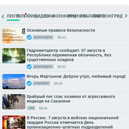
ЛЕНТА
ТОП
ОФИЦ.
ВИДЕО
СМИ
ВОЕНКОРЫ
МНЕНИЯ
ПАБЛИКИ
ФОТО
ЛОНГРИДЫ
Основные правила безопасности
06:42
ДЕБАЛЬЦЕВО
Гидрометцентр сообщает. 07 августа в
Республике переменная облачность, без
существенных осадков
06:33
ДЕБАЛЬЦЕВО
Игорь Мартынов: Доброе утро, любимый город!
06:30
ЕНАКИЕВО
Храбрый пес спас хозяина от агрессивного
медведя на Сахалине
06:24
СМИ
В России:. 7 августа в войсках национальной
гвардии России отмечается День
организационно-штатных подразделений