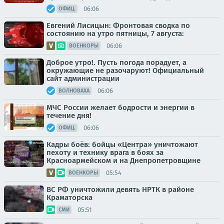
06:06
ОФИЦ.
Евгений Лисицын: Фронтовая сводка по
состоянию на утро пятницы, 7 августа:
06:06
ВОЕНКОРЫ
Доброе утро!. Пусть погода порадует, а
окружающие не разочаруют! Официальный
сайт администрации
06:06
ВОЛНОВАХА
МЧС России желает бодрости и энергии в
течение дня!
06:06
ОФИЦ.
Кадры боёв: бойцы «Центра» уничтожают
пехоту и технику врага в боях за
Красноармейском и на Днепропетровщине
05:54
ВОЕНКОРЫ
ВС РФ уничтожили девять НРТК в районе
Краматорска
05:51
СМИ