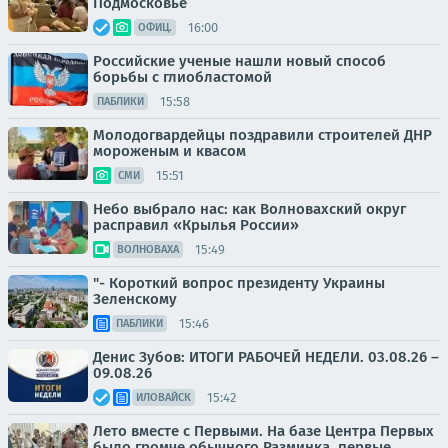
Подмосковье
16:00
ОФИЦ.
Российские ученые нашли новый способ
борьбы с глиобластомой
15:58
ПАБЛИКИ
Молодогвардейцы поздравили строителей ДНР
мороженым и квасом
15:51
СМИ
Небо выбрало нас: как Волновахский округ
расправил «Крылья России»
15:49
ВОЛНОВАХА
"- Короткий вопрос президенту Украины
Зеленскому
15:46
ПАБЛИКИ
Денис Зубов: ИТОГИ РАБОЧЕЙ НЕДЕЛИ. 03.08.26 –
09.08.26
15:42
ИЛОВАЙСК
Лето вместе с Первыми. На базе Центра Первых
было громче обычного Разминка, первые