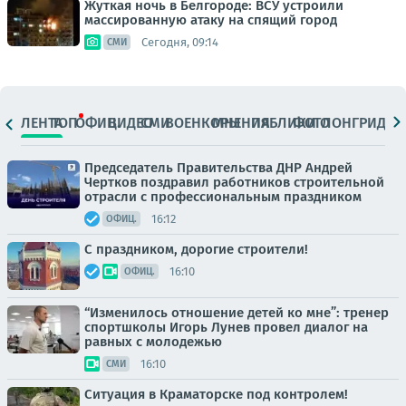
Жуткая ночь в Белгороде: ВСУ устроили
массированную атаку на спящий город
Сегодня, 09:14
СМИ
ЛЕНТА
ТОП
ОФИЦ.
ВИДЕО
СМИ
ВОЕНКОРЫ
МНЕНИЯ
ПАБЛИКИ
ФОТО
ЛОНГРИДЫ
Председатель Правительства ДНР Андрей
Чертков поздравил работников строительной
отрасли с профессиональным праздником
16:12
ОФИЦ.
С праздником, дорогие строители!
16:10
ОФИЦ.
“Изменилось отношение детей ко мне”: тренер
спортшколы Игорь Лунев провел диалог на
равных с молодежью
16:10
СМИ
Ситуация в Краматорске под контролем!