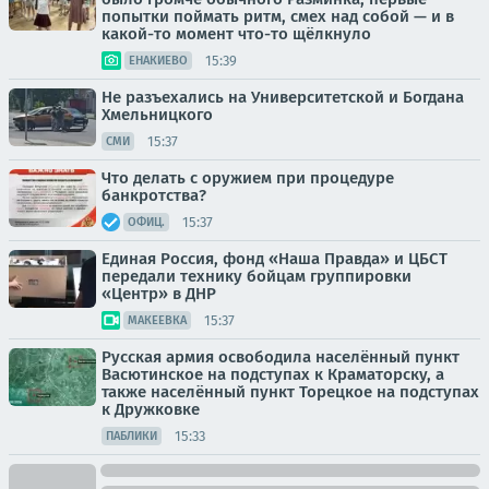
попытки поймать ритм, смех над собой — и в
какой-то момент что-то щёлкнуло
15:39
ЕНАКИЕВО
Не разъехались на Университетской и Богдана
Хмельницкого
15:37
СМИ
Что делать с оружием при процедуре
банкротства?
15:37
ОФИЦ.
Единая Россия, фонд «Наша Правда» и ЦБСТ
передали технику бойцам группировки
«Центр» в ДНР
15:37
МАКЕЕВКА
Русская армия освободила населённый пункт
Васютинское на подступах к Краматорску, а
также населённый пункт Торецкое на подступах
к Дружковке
15:33
ПАБЛИКИ