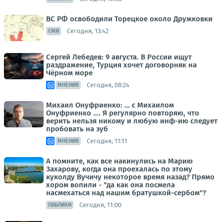
ВС РФ освободили Торецкое около Дружковки
Сегодня, 13:42
СМИ
Сергей Лебедев: 9 августа. В России ищут
раздражение, Турция хочет договорняк на
Чёрном море
Сегодня, 08:24
МНЕНИЯ
Михаил Онуфриенко: … с Михаилом
Онуфриенко …. Я регулярно повторяю, что
верить нельзя никому и любую инф-ию следует
пробовать на зуб
Сегодня, 11:11
МНЕНИЯ
А помните, как все накинулись на Марию
Захарову, когда она проехалась по этому
куколду Вучичу некоторое время назад? Прямо
хором вопили - "да как она посмела
насмехаться над нашим братушкой-сербом"?
Сегодня, 11:00
ПАБЛИКИ