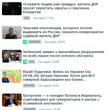
«Скажите людям уже правду»: жители ДНР
просят перестать «врать» о причинах
блэкаутов
Сегодня, 11:54
СМИ
Чешским ополченцем, которого хотели
выдворить из России, оказался неоднократно
судимый житель ДНР
Сегодня, 08:16
ПАБЛИКИ
Зеленский заявил о масштабных разрушениях
по всей стране после ночного обстрела
Сегодня, 12:06
СМИ
Юрий Подоляка: Война на Украине (на
09.08.26): Штурм Орехова. Котел для ВСУ
северной Харьковщине все ближе…
Сегодня, 14:22
МНЕНИЯ
Хуснуллин — о поездке Путина в Мариуполь,
«светофорах» для губернаторов и рисках с
«Семейной ипотекой»:
Сегодня, 15:08
ПАБЛИКИ