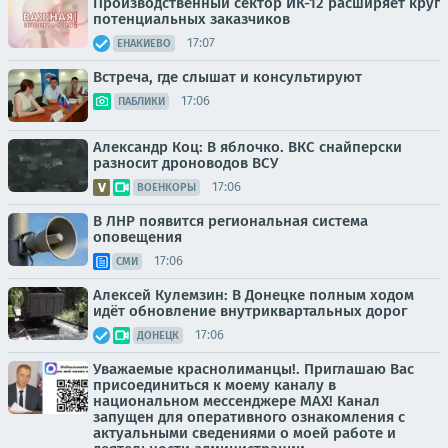
Производственный сектор ИК-12 расширяет круг
потенциальных заказчиков
17:07
ЕНАКИЕВО
Встреча, где слышат и консультируют
17:06
ПАБЛИКИ
Александр Коц: В яблочко. ВКС снайперски
разносит дроноводов ВСУ
17:06
ВОЕНКОРЫ
В ЛНР появится региональная система
оповещения
17:06
СМИ
Алексей Кулемзин: В Донецке полным ходом
идёт обновление внутриквартальных дорог
17:06
ДОНЕЦК
Уважаемые краснолиманцы!. Приглашаю Вас
присоединиться к моему каналу в
национальном мессенджере MAX! Канал
запущен для оперативного ознакомления с
актуальными сведениями о моей работе и