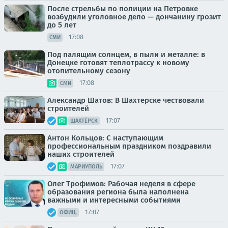
После стрельбы по полиции на Петровке
возбудили уголовное дело — дончанину грозит
до 5 лет
17:08
СМИ
Под палящим солнцем, в пыли и металле: в
Донецке готовят теплотрассу к новому
отопительному сезону
17:08
СМИ
Александр Шатов: В Шахтерске чествовали
строителей
17:07
ШАХТЁРСК
Антон Кольцов: С наступающим
профессиональным праздником поздравили
наших строителей
17:07
МАРИУПОЛЬ
Олег Трофимов: Рабочая неделя в сфере
образования региона была наполнена
важными и интересными событиями
17:07
ОФИЦ.