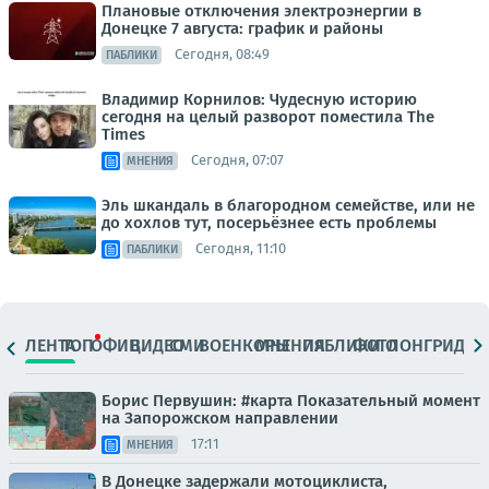
Плановые отключения электроэнергии в
Донецке 7 августа: график и районы
Сегодня, 08:49
ПАБЛИКИ
Владимир Корнилов: Чудесную историю
сегодня на целый разворот поместила The
Times
Сегодня, 07:07
МНЕНИЯ
Эль шкандаль в благородном семействе, или не
до хохлов тут, посерьёзнее есть проблемы
Сегодня, 11:10
ПАБЛИКИ
ЛЕНТА
ТОП
ОФИЦ.
ВИДЕО
СМИ
ВОЕНКОРЫ
МНЕНИЯ
ПАБЛИКИ
ФОТО
ЛОНГРИДЫ
Борис Первушин: #карта Показательный момент
на Запорожском направлении
17:11
МНЕНИЯ
В Донецке задержали мотоциклиста,