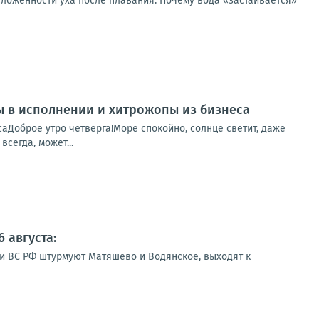
аложенности уха после плавания. Почему вода «застаивается»
пы в исполнении и хитрожопы из бизнеса
саДоброе утро четверга!Море спокойно, солнце светит, даже
сегда, может...
 августа:
ии ВС РФ штурмуют Матяшево и Водянское, выходят к