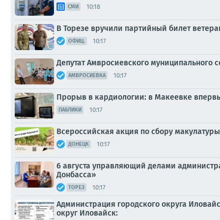
10:18
СМИ
В Торезе вручили партийный билет ветера
10:17
ОФИЦ.
Депутат Амвросиевского муниципального с
10:17
АМВРОСИЕВКА
Прорыв в кардиологии: в Макеевке вперв
10:17
ПАБЛИКИ
Всероссийская акция по сбору макулатуры
10:17
ДОНЕЦК
6 августа управляющий делами администра
Донбасса»
10:17
ТОРЕЗ
Администрация городского округа Иловай
округ Иловайск: