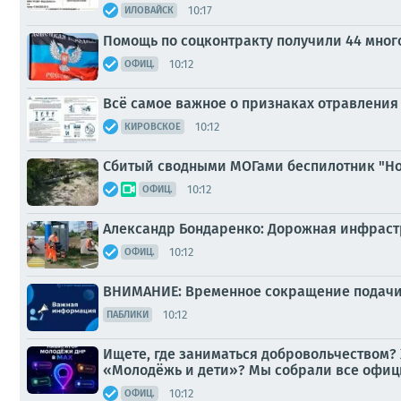
10:17
ИЛОВАЙСК
Помощь по соцконтракту получили 44 мно
10:12
ОФИЦ.
Всё самое важное о признаках отравления
10:12
КИРОВСКОЕ
Сбитый сводными МОГами беспилотник "Ho
10:12
ОФИЦ.
Александр Бондаренко: Дорожная инфрастр
10:12
ОФИЦ.
ВНИМАНИЕ: Временное сокращение подачи
10:12
ПАБЛИКИ
Ищете, где заниматься добровольчеством? 
«Молодёжь и дети»? Мы собрали все офиц
10:12
ОФИЦ.