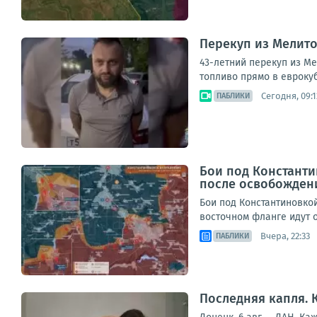
Перекуп из Мелито
43-летний перекуп из М
топливо прямо в еврокуб
Сегодня, 09:1
ПАБЛИКИ
Бои под Константи
после освобожден
Бои под Константиновко
восточном фланге идут о
Вчера, 22:33
ПАБЛИКИ
Последняя капля. 