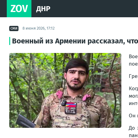
ZOV
ДНР
8 июня 2026, 17:12
СМИ
Военный из Армении рассказал, что
Вое
пое
Гре
Ког
мог
инт
Он 
До 
пан