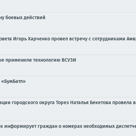
ну боевых действий
овета Игорь Харченко провел встречу с сотрудниками А
ые применили технологию ВСУЗИ
 «БумБатл»
ции городского округа Торез Наталья Бекетова провела в
ск информирует граждан о номерах необходимых диспетче