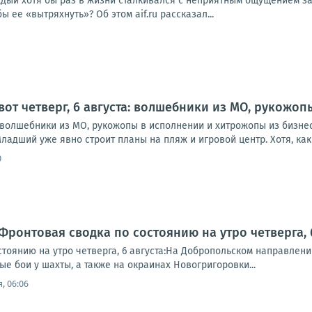
аждый хотя бы раз в жизни сталкивался с неприятным ощущением з
бы ее «вытряхнуть»? Об этом aif.ru рассказал...
 вот четверг, 6 августа: волшебники из МО, рукожо
а: волшебники из МО, рукожопы в исполнении и хитрожопы из бизне
ладший уже явно строит планы на пляж и игровой центр. Хотя, как в
0
Фронтовая сводка по состоянию на утро четверга, 6
стоянию на утро четверга, 6 августа:На Добропольском направлен
е бои у шахты, а также на окраинах Новогригоровки...
, 06:06