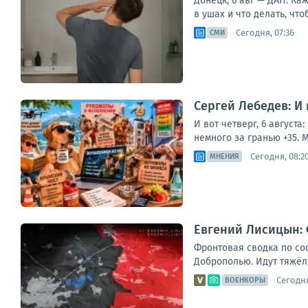
Донецк, 6 авг — ДАН. К
в ушах и что делать, что
Сегодня, 07:36
СМИ
Сергей Лебедев: И
И вот четверг, 6 август
немного за гранью +35. М
Сегодня, 08:2
МНЕНИЯ
Евгений Лисицын: 
Фронтовая сводка по со
Доброполью. Идут тяжёлы
Сегодня
ВОЕНКОРЫ