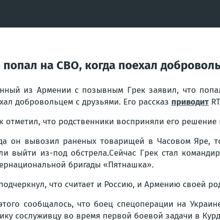
 попал на СВО, когда поехал добровол
нный из Армении с позывным Грек заявил, что попа
хал добровольцем с друзьями. Его рассказ
приводит
RT
к отметил, что родственники восприняли его решение 
да он вывозил раненых товарищей в Часовом Яре, то
ли выйти из-под обстрела.Сейчас Грек стал команди
ернациональной бригады «Пятнашка».
подчеркнул, что считает и Россию, и Армению своей ро
этого сообщалось, что боец спецоперации на Украи
ику сослуживцу во время первой боевой задачи в Курд