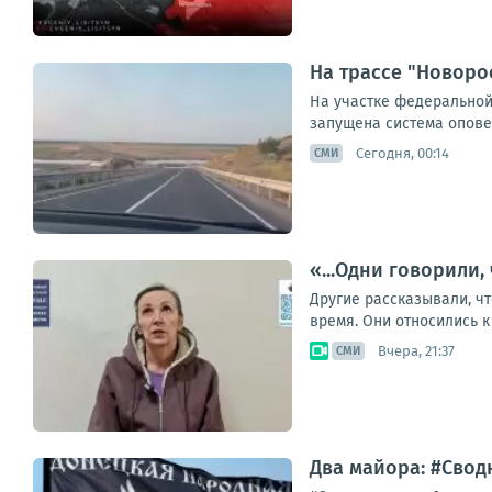
На трассе "Новоро
На участке федеральной
запущена система опове
Сегодня, 00:14
СМИ
«...Одни говорили,
Другие рассказывали, чт
время. Они относились к
Вчера, 21:37
СМИ
Два майора: #Сводк