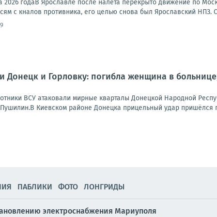
ста 2026 годаВ Ярославле после налета перекрыто движение по Мо
исям с кналов противника, его целью снова был Ярославский НПЗ. 
09
и Донецк и Горловку: погибла женщина в больнице
отники ВСУ атаковали мирные кварталы Донецкой Народной Респу
 Пушилин.В Киевском районе Донецка прицельный удар пришёлся п
НИЯ
ПАБЛИКИ
ФОТО
ЛОНГРИДЫ
тановлению электроснабжения Мариуполя