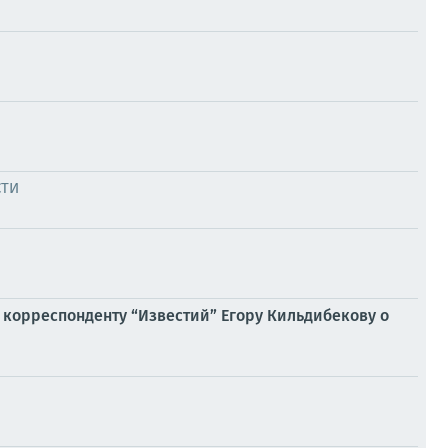
СТИ
 корреспонденту “Известий” Егору Кильдибекову о