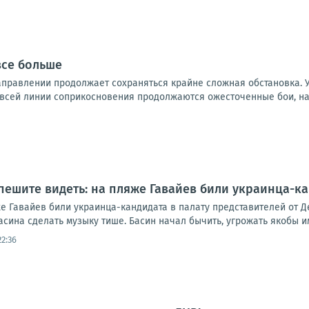
все больше
правлении продолжает сохраняться крайне сложная обстановка. 
 всей линии соприкосновения продолжаются ожесточенные бои, на 
пешите видеть: на пляже Гавайев били украинца-ка
е Гавайев били украинца-кандидата в палату представителей от Д
ина сделать музыку тише. Басин начал бычить, угрожать якобы им
22:36