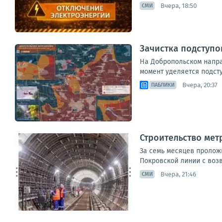
Вчера, 18:50
СМИ
Зачистка подступо
На Добропольском напра
момент уделяется подст
Вчера, 20:37
ПАБЛИКИ
Строительство мет
За семь месяцев пролож
Покровской линии с воз
Вчера, 21:46
СМИ