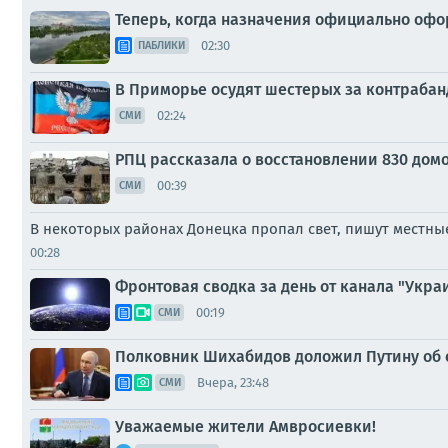
Теперь, когда назначения официально офо
02:30
ПАБЛИКИ
В Приморье осудят шестерых за контрабан
02:24
СМИ
РПЦ рассказала о восстановлении 830 домо
00:39
СМИ
В некоторых районах Донецка пропал свет, пишут местн
00:28
Фронтовая сводка за день от канала "Украи
00:19
СМИ
Полковник Шихабидов доложил Путину об 
Вчера, 23:48
СМИ
Уважаемые жители Амвросиевки!