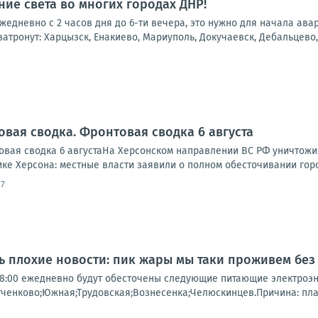
ие света во многих городах ДНР!
 ежедневно с 2 часов дня до 6-ти вечера, это нужно для начала ав
атронут: Харцызск, Енакиево, Мариуполь, Докучаевск, Дебальцево, 
овая сводка. Фронтовая сводка 6 августа
вая сводка 6 августаНа Херсонском направлении ВС РФ уничтожи
ике Херсона: местные власти заявили о полном обесточивании города
17
нь плохие новости: пик жары мы таки проживем без
о 18:00 ежедневно будут обесточены следующие питающие электроэ
тченково;Южная;Трудовская;Вознесенка;Челюскинцев.Причина: пл