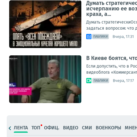
Думать стратегиче
исчерпанию ее воз
краха, а...
Думать стратегическиОс
задаться вопросом: что д
Вчера, 17:31
ПАБЛИКИ
В Киеве боятся, чт
Если допустить, что в Р
видеоблога «Коммерсант
Вчера, 17:17
ПАБЛИКИ
ЛЕНТА
ТОП
ОФИЦ.
ВИДЕО
СМИ
ВОЕНКОРЫ
МНЕ