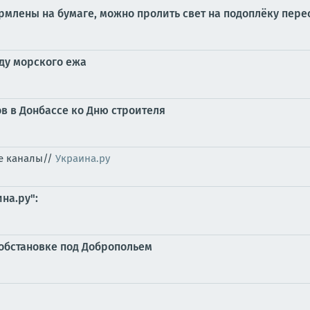
рмлены на бумаге, можно пролить свет на подоплёку пер
ду морского ежа
в в Донбассе ко Дню строителя
ые каналы//
Украина.ру
на.ру":
обстановке под Добропольем