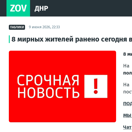
ZOV
ДНР
9 июня 2026, 22:33
ПАБЛИКИ
8 мирных жителей ранено сегодня в
8 м
На
пол
На
пос
ПО
МЫ 
Чат