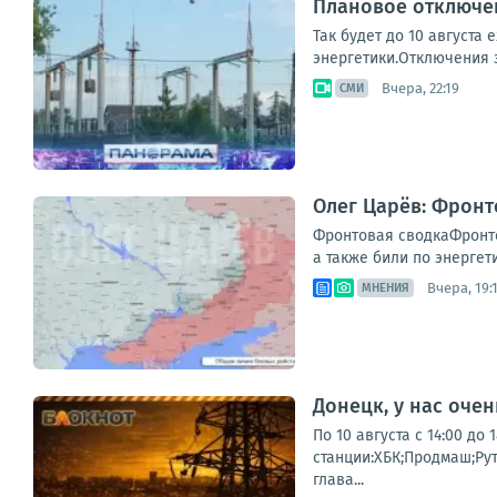
Плановое отключен
Так будет до 10 августа
энергетики.Отключения з
Вчера, 22:19
СМИ
Олег Царёв: Фронт
Фронтовая сводкаФронто
а также били по энергет
Вчера, 19:
МНЕНИЯ
Донецк, у нас оче
По 10 августа с 14:00 д
станции:ХБК;Продмаш;Ру
глава...