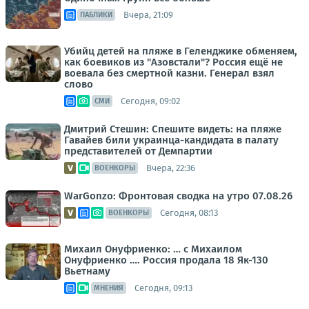
Вчера, 21:09
ПАБЛИКИ
Убийц детей на пляже в Геленджике обменяем,
как боевиков из "Азовстали"? Россия ещё не
воевала без смертной казни. Генерал взял
слово
Сегодня, 09:02
СМИ
Дмитрий Стешин: Спешите видеть: на пляже
Гавайев били украинца-кандидата в палату
представителей от Демпартии
Вчера, 22:36
ВОЕНКОРЫ
WarGonzo: Фронтовая сводка на утро 07.08.26
Сегодня, 08:13
ВОЕНКОРЫ
Михаил Онуфриенко: … с Михаилом
Онуфриенко …. Россия продала 18 Як-130
Вьетнаму
Сегодня, 09:13
МНЕНИЯ