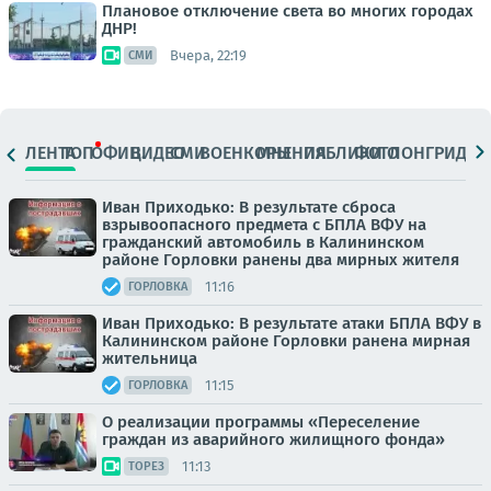
Плановое отключение света во многих городах
ДНР!
Вчера, 22:19
СМИ
ЛЕНТА
ТОП
ОФИЦ.
ВИДЕО
СМИ
ВОЕНКОРЫ
МНЕНИЯ
ПАБЛИКИ
ФОТО
ЛОНГРИДЫ
Иван Приходько: В результате сброса
взрывоопасного предмета с БПЛА ВФУ на
гражданский автомобиль в Калининском
районе Горловки ранены два мирных жителя
11:16
ГОРЛОВКА
Иван Приходько: В результате атаки БПЛА ВФУ в
Калининском районе Горловки ранена мирная
жительница
11:15
ГОРЛОВКА
О реализации программы «Переселение
граждан из аварийного жилищного фонда»
11:13
ТОРЕЗ