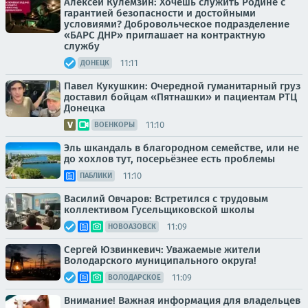
Алексей Кулемзин: Хочешь служить Родине с
гарантией безопасности и достойными
условиями? Добровольческое подразделение
«БАРС ДНР» приглашает на контрактную
службу
11:11
ДОНЕЦК
Павел Кукушкин: Очередной гуманитарный груз
доставил бойцам «Пятнашки» и пациентам РТЦ
Донецка
11:10
ВОЕНКОРЫ
Эль шкандаль в благородном семействе, или не
до хохлов тут, посерьёзнее есть проблемы
11:10
ПАБЛИКИ
Василий Овчаров: Встретился с трудовым
коллективом Гусельщиковской школы
11:09
НОВОАЗОВСК
Сергей Юзвинкевич: Уважаемые жители
Володарского муниципального округа!
11:09
ВОЛОДАРСКОЕ
Внимание! Важная информация для владельцев