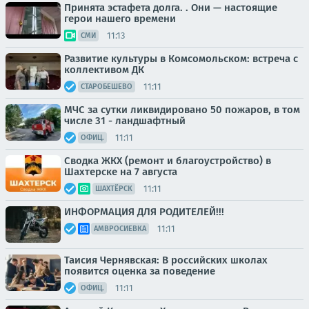
Принята эстафета долга. . Они — настоящие
герои нашего времени
11:13
СМИ
Развитие культуры в Комсомольском: встреча с
коллективом ДК
11:11
СТАРОБЕШЕВО
МЧС за сутки ликвидировано 50 пожаров, в том
числе 31 - ландшафтный
11:11
ОФИЦ.
Сводка ЖКХ (ремонт и благоустройство) в
Шахтерске на 7 августа
11:11
ШАХТЁРСК
ИНФОРМАЦИЯ ДЛЯ РОДИТЕЛЕЙ!!!
11:11
АМВРОСИЕВКА
Таисия Чернявская: В российских школах
появится оценка за поведение
11:11
ОФИЦ.