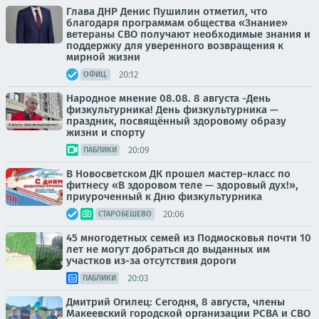
Глава ДНР Денис Пушилин отметил, что
благодаря программам общества «Знание»
ветераны СВО получают необходимые знания и
поддержку для уверенного возвращения к
мирной жизни
20:12
ОФИЦ.
Народное мнение 08.08. 8 августа -День
физкультурника! День физкультурника —
праздник, посвящённый здоровому образу
жизни и спорту
20:09
ПАБЛИКИ
В Новосветском ДК прошел мастер-класс по
фитнесу «В здоровом теле — здоровый дух!»,
приуроченный к Дню физкультурника
20:06
СТАРОБЕШЕВО
45 многодетных семей из Подмосковья почти 10
лет не могут добраться до выданных им
участков из-за отсутствия дороги
20:03
ПАБЛИКИ
Дмитрий Огилец: Сегодня, 8 августа, члены
Макеевский городской организации РСВА и СВО