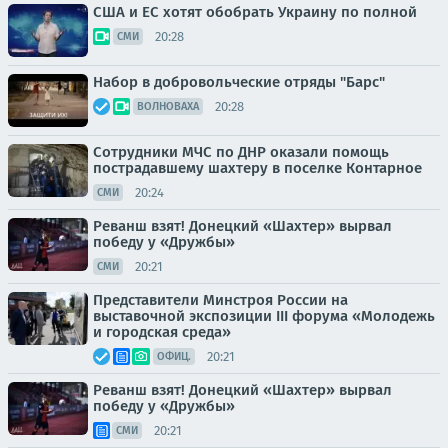
США и ЕС хотят обобрать Украину по полной
20:28
СМИ
Набор в добровольческие отряды "Барс"
20:28
ВОЛНОВАХА
Сотрудники МЧС по ДНР оказали помощь
пострадавшему шахтеру в поселке Контарное
20:24
СМИ
Реванш взят! Донецкий «Шахтер» вырвал
победу у «Дружбы»
20:21
СМИ
Представители Минстроя России на
выставочной экспозиции III форума «Молодежь
и городская среда»
20:21
ОФИЦ.
Реванш взят! Донецкий «Шахтер» вырвал
победу у «Дружбы»
20:21
СМИ