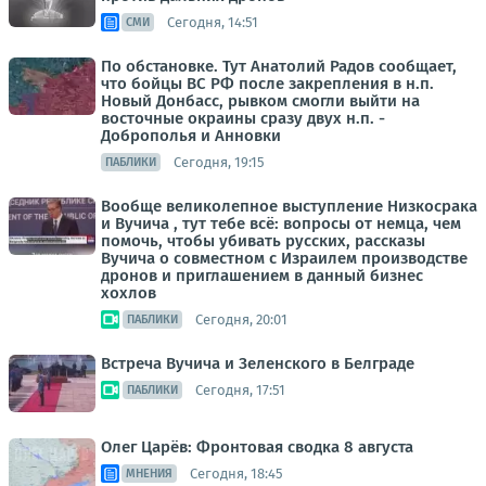
Сегодня, 14:51
СМИ
По обстановке. Тут Анатолий Радов сообщает,
что бойцы ВС РФ после закрепления в н.п.
Новый Донбасс, рывком смогли выйти на
восточные окраины сразу двух н.п. -
Доброполья и Анновки
Сегодня, 19:15
ПАБЛИКИ
Вообще великолепное выступление Низкосрака
и Вучича , тут тебе всё: вопросы от немца, чем
помочь, чтобы убивать русских, рассказы
Вучича о совместном с Израилем производстве
дронов и приглашением в данный бизнес
хохлов
Сегодня, 20:01
ПАБЛИКИ
Встреча Вучича и Зеленского в Белграде
Сегодня, 17:51
ПАБЛИКИ
Олег Царёв: Фронтовая сводка 8 августа
Сегодня, 18:45
МНЕНИЯ