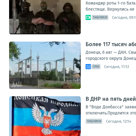
Командир роты 1-го бат
блестяще. Вернулись не 
Сегодня, 09:1
ПАБЛИКИ
Более 117 тысяч а
Донецк, 6 авг — ДАН. Св
городского округа Донец
Сегодня, 11:12
СМИ
В ДНР на пять дне
В "Воде Донбасса" заяви
отключить.Продлится это
Сегодня, 12:14
ПАБЛИКИ