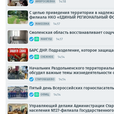
14:18
АМВРОСИЕВКА
С целью приведения территории в надлеж
филиала НКО «ЕДИНЫЙ РЕГИОНАЛЬНЫЙ ФО
14:17
МАКЕЕВКА
Смоленская область восстанавливает соцу
14:17
МАНГУШ
БАРС ДНР. Подразделение, которое защища
14:14
СНЕЖНОЕ
Начальник Раздольненского территориальн
обсудил важные темы жизнедеятельности 
14:14
СТАРОБЕШЕВО
Пятый день Всероссийских горноспасатель
14:14
ОФИЦ.
Управляющий делами Администрации Старо
населения №27-филиала Государственного 