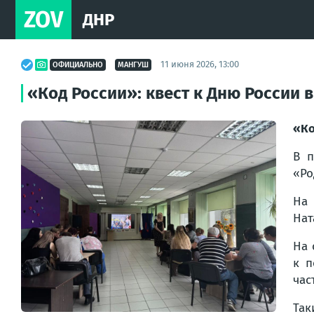
ZOV
ДНР
11 июня 2026, 13:00
ОФИЦИАЛЬНО
МАНГУШ
«Код России»: квест к Дню России 
«Ко
В п
«Ро
На 
Нат
На 
к п
час
Так