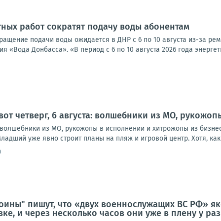
тных работ сократят подачу воды абонентам
кращение подачи воды ожидается в ДНР с 6 по 10 августа из-за ре
 «Вода Донбасса». «В период с 6 по 10 августа 2026 года энергети
 вот четверг, 6 августа: волшебники из МО, рукожо
а: волшебники из МО, рукожопы в исполнении и хитрожопы из бизне
ладший уже явно строит планы на пляж и игровой центр. Хотя, как в
0
оины" пишут, что «двух военнослужащих ВС РФ» як
ке, и через несколько часов они уже в плену у ра