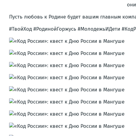
они
Пусть любовь к Родине будет вашим главным комп
#ТвойХод #РодинойГоржусь #МолодежьИДети #КодР