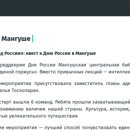
в Мангуше
д России»: квест к Дню России в Мангуше
реддверии Дня России Мангушская центральная биб
диной горжусь». Вместо привычных лекций — интелле
мероприятии присутствовала заместитель главы ад
алья Тосхопаран.
старт вышли 6 команд. Ребята прошли захватывающий 
ониманию величия нашей страны. Культура, история,
тью увлекательного путешествия.
ие мероприятия — лучший способ почувствовать един