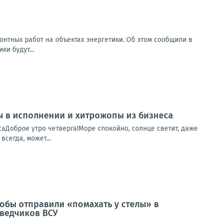
монтных работ на объектах энергетики. Об этом сообщили в
ки будут...
пы в исполнении и хитрожопы из бизнеса
саДоброе утро четверга!Море спокойно, солнце светит, даже
сегда, может...
обы отправили «помахать у стелы» в
зведчиков ВСУ