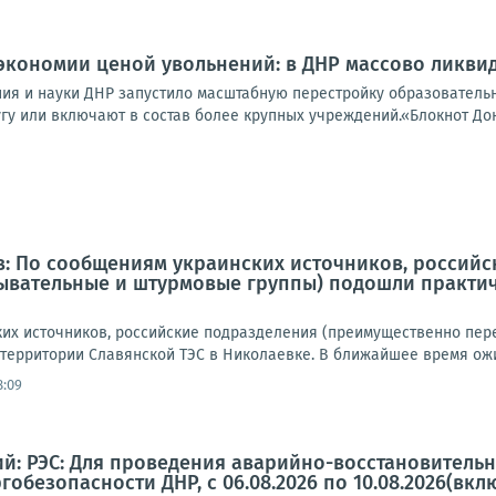
экономии ценой увольнений: в ДНР массово ликви
ия и науки ДНР запустило масштабную перестройку образовательн
гу или включают в состав более крупных учреждений.«Блокнот Дон
в: По сообщениям украинских источников, россий
ывательные и штурмовые группы) подошли практич
их источников, российские подразделения (преимущественно пе
 территории Славянской ТЭС в Николаевке. В ближайшее время ожи
8:09
й: РЭС: Для проведения аварийно-восстановительн
ргобезопасности ДНР, с 06.08.2026 по 10.08.2026(вклю