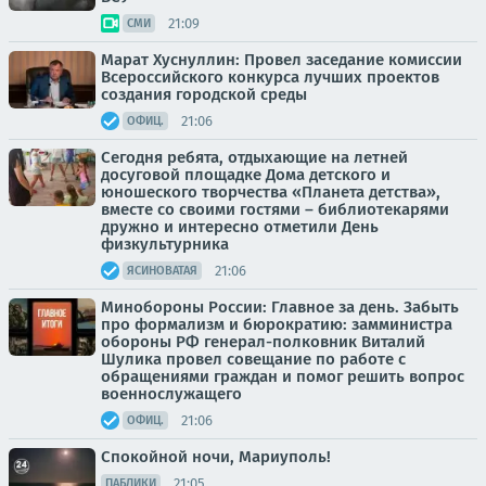
21:09
СМИ
Марат Хуснуллин: Провел заседание комиссии
Всероссийского конкурса лучших проектов
создания городской среды
21:06
ОФИЦ.
Сегодня ребята, отдыхающие на летней
досуговой площадке Дома детского и
юношеского творчества «Планета детства»,
вместе со своими гостями – библиотекарями
дружно и интересно отметили День
физкультурника
21:06
ЯСИНОВАТАЯ
Минобороны России: Главное за день. Забыть
про формализм и бюрократию: замминистра
обороны РФ генерал-полковник Виталий
Шулика провел совещание по работе с
обращениями граждан и помог решить вопрос
военнослужащего
21:06
ОФИЦ.
Спокойной ночи, Мариуполь!
21:05
ПАБЛИКИ