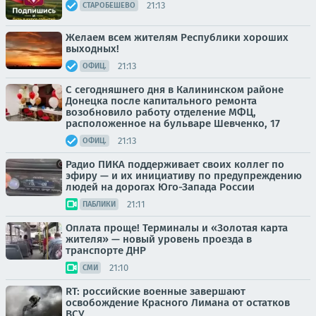
21:13
СТАРОБЕШЕВО
Желаем всем жителям Республики хороших
выходных!
21:13
ОФИЦ.
С сегодняшнего дня в Калининском районе
Донецка после капитального ремонта
возобновило работу отделение МФЦ,
расположенное на бульваре Шевченко, 17
21:13
ОФИЦ.
Радио ПИКА поддерживает своих коллег по
эфиру — и их инициативу по предупреждению
людей на дорогах Юго-Запада России
21:11
ПАБЛИКИ
Оплата проще! Терминалы и «Золотая карта
жителя» — новый уровень проезда в
транспорте ДНР
21:10
СМИ
RT: российские военные завершают
освобождение Красного Лимана от остатков
ВСУ