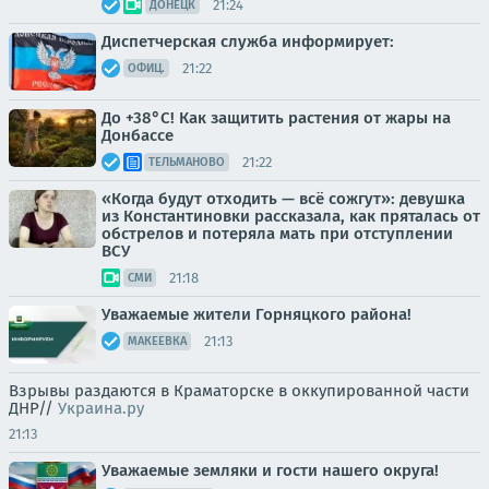
21:24
ДОНЕЦК
Диспетчерская служба информирует:
21:22
ОФИЦ.
До +38°С! Как защитить растения от жары на
Донбассе
21:22
ТЕЛЬМАНОВО
«Когда будут отходить — всё сожгут»: девушка
из Константиновки рассказала, как пряталась от
обстрелов и потеряла мать при отступлении
ВСУ
21:18
СМИ
Уважаемые жители Горняцкого района!
21:13
МАКЕЕВКА
Взрывы раздаются в Краматорске в оккупированной части
ДНР//
Украина.ру
21:13
Уважаемые земляки и гости нашего округа!