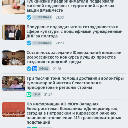
Губкинские предприниматели поддержали
жителей подшефных территорий в рамках
акции #МыВместе
21:30
ВОЛНОВАХА
Приуралье подводит итоги сотрудничества в
сфере культуры с подшефными учреждениями
ДНР за полгода
21:28
ВОЛНОВАХА
Состоялось заседание Федеральной комиссии
Всероссийского конкурса лучших проектов
создания городской среды
21:28
ОФИЦ.
Три тысячи тонн помощи доставили волонтёры
гуманитарной миссии Севастополя в
прифронтовые регионы страны
21:27
СМИ
По информации АО «Юго-Западная
Электросетевая Компания» «Донецкэнерго»,
сегодня в Петровском и Кировском районах
плановое отключение 415 трансформаторных
подстанций