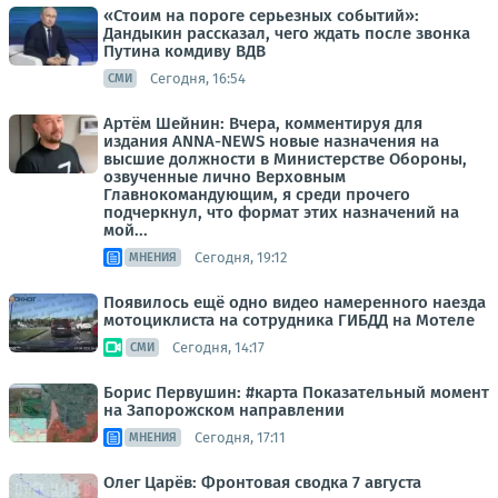
«Стоим на пороге серьезных событий»:
Дандыкин рассказал, чего ждать после звонка
Путина комдиву ВДВ
Сегодня, 16:54
СМИ
Артём Шейнин: Вчера, комментируя для
издания ANNA-NEWS новые назначения на
высшие должности в Министерстве Обороны,
озвученные лично Верховным
Главнокомандующим, я среди прочего
подчеркнул, что формат этих назначений на
мой...
Сегодня, 19:12
МНЕНИЯ
Появилось ещё одно видео намеренного наезда
мотоциклиста на сотрудника ГИБДД на Мотеле
Сегодня, 14:17
СМИ
Борис Первушин: #карта Показательный момент
на Запорожском направлении
Сегодня, 17:11
МНЕНИЯ
Олег Царёв: Фронтовая сводка 7 августа