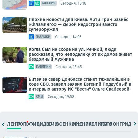
Сегодня, 18:18
МНЕНИЯ
Плохие новости для Киева: Арти Грин разнёс
«Фламинго» — сырой недострой вместо
супероружия
Сегодня, 14:05
ПАБЛИКИ
Когда был на сходе на ул. Речной, люди
рассказали, что неподалеку от их домов живет
бездомный мужчина
Сегодня, 15:45
ПАБЛИКИ
Битва за север Донбасса станет тяжелейшей в
ходе СВО, заявил заявил Евгений Поддубный в
интервью автору ИС "Вести" Ольге Скабеевой
Сегодня, 19:58
СМИ
ЛЕНТА
ТОП
ОФИЦ.
ВИДЕО
СМИ
ВОЕНКОРЫ
МНЕНИЯ
ПАБЛИКИ
ФОТО
ЛОНГРИДЫ