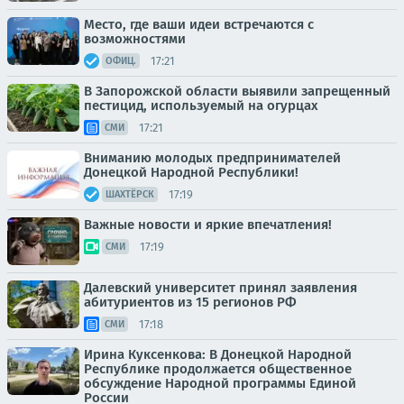
Место, где ваши идеи встречаются с
возможностями
17:21
ОФИЦ.
В Запорожской области выявили запрещенный
пестицид, используемый на огурцах
17:21
СМИ
Вниманию молодых предпринимателей
Донецкой Народной Республики!
17:19
ШАХТЁРСК
Важные новости и яркие впечатления!
17:19
СМИ
Далевский университет принял заявления
абитуриентов из 15 регионов РФ
17:18
СМИ
Ирина Куксенкова: В Донецкой Народной
Республике продолжается общественное
обсуждение Народной программы Единой
России