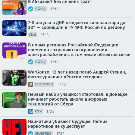
В Абхазию? Без лишних трат!
17:13
ОФИЦ.
7-8 августа в ДНР ожидается сильная жара до
38° — сообщили в ГУ МЧС России по региону
17:13
СМИ
В новых регионах Российской Федерации
временно сохраняются ограничения
электроснабжения, в том числе объектов связи
17:13
ОФИЦ.
WarGonzo: 12 лет назад погиб Андрей Стенин,
фотожурналист «России сегодня»
17:13
ВОЕНКОРЫ
Первый набор учащихся стартовал: в Донецке
начинает работать школа цифровых
технологий от Сбера
17:13
СМИ
Наркотики убивают будущее. Лёгких
наркотиков не существует
17:12
ЕНАКИЕВО