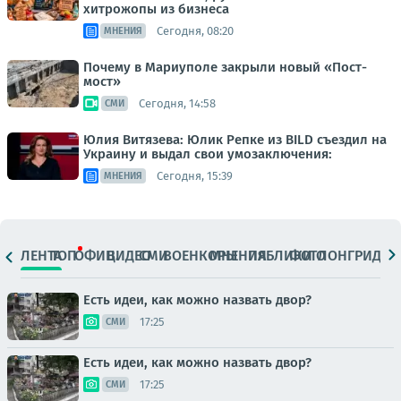
хитрожопы из бизнеса
Сегодня, 08:20
МНЕНИЯ
Почему в Мариуполе закрыли новый «Пост-
мост»
Сегодня, 14:58
СМИ
Юлия Витязева: Юлик Репке из BILD съездил на
Украину и выдал свои умозаключения:
Сегодня, 15:39
МНЕНИЯ
ЛЕНТА
ТОП
ОФИЦ.
ВИДЕО
СМИ
ВОЕНКОРЫ
МНЕНИЯ
ПАБЛИКИ
ФОТО
ЛОНГРИДЫ
Есть идеи, как можно назвать двор?
17:25
СМИ
Есть идеи, как можно назвать двор?
17:25
СМИ